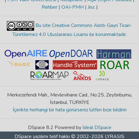
Rehber
|
OAI-PMH
|
Jisc
|
Bu site Creative Commons Alıntı-Gayri Ticari-
Türetilemez 4.0 Uluslararası Lisansı ile korunmaktadır
.
Merkezefendi Mah., Mevlevihane Cad., No:25, Zeytinburnu,
İstanbul, TÜRKİYE
İçerikte herhangi bir hata görürseniz lütfen bize bildirin
DSpace 8.2 Powered by
İdeal DSpace
DSpace yazılımı
telif hakkı © 2002-2026
LYRASIS