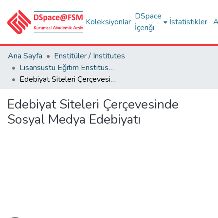
DSpace
Koleksiyonlar
İstatistikler
A
İçeriği
Ana Sayfa
Enstitüler / Institutes
Lisansüstü Eğitim Enstitüsü Tez Koleksiyonu
Edebiyat Siteleri Çerçevesinde Sosyal Medya Edebiyatı
Edebiyat Siteleri Çerçevesinde
Sosyal Medya Edebiyatı
kleniyor...