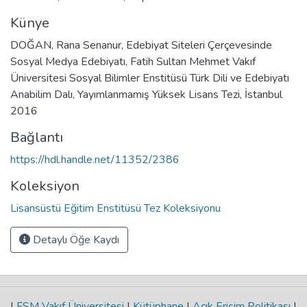
Künye
DOĞAN, Rana Senanur, Edebiyat Siteleri Çerçevesinde
Sosyal Medya Edebiyatı, Fatih Sultan Mehmet Vakıf
Üniversitesi Sosyal Bilimler Enstitüsü Türk Dili ve Edebiyatı
Anabilim Dalı, Yayımlanmamış Yüksek Lisans Tezi, İstanbul
2016
Bağlantı
https://hdl.handle.net/11352/2386
Koleksiyon
Lisansüstü Eğitim Enstitüsü Tez Koleksiyonu
Detaylı Öğe Kaydı
|
FSM Vakıf Üniversitesi
|
Kütüphane
|
Açık Erişim Politikası
|