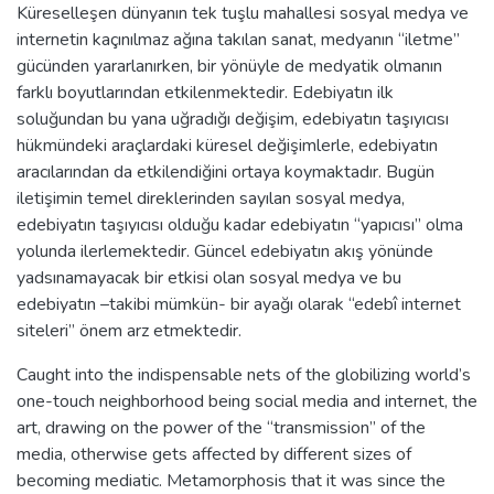
Küreselleşen dünyanın tek tuşlu mahallesi sosyal medya ve
internetin kaçınılmaz ağına takılan sanat, medyanın “iletme”
gücünden yararlanırken, bir yönüyle de medyatik olmanın
farklı boyutlarından etkilenmektedir. Edebiyatın ilk
soluğundan bu yana uğradığı değişim, edebiyatın taşıyıcısı
hükmündeki araçlardaki küresel değişimlerle, edebiyatın
aracılarından da etkilendiğini ortaya koymaktadır. Bugün
iletişimin temel direklerinden sayılan sosyal medya,
edebiyatın taşıyıcısı olduğu kadar edebiyatın “yapıcısı” olma
yolunda ilerlemektedir. Güncel edebiyatın akış yönünde
yadsınamayacak bir etkisi olan sosyal medya ve bu
edebiyatın –takibi mümkün- bir ayağı olarak “edebî internet
siteleri” önem arz etmektedir.
Caught into the indispensable nets of the globilizing world’s
one-touch neighborhood being social media and internet, the
art, drawing on the power of the “transmission” of the
media, otherwise gets affected by different sizes of
becoming mediatic. Metamorphosis that it was since the