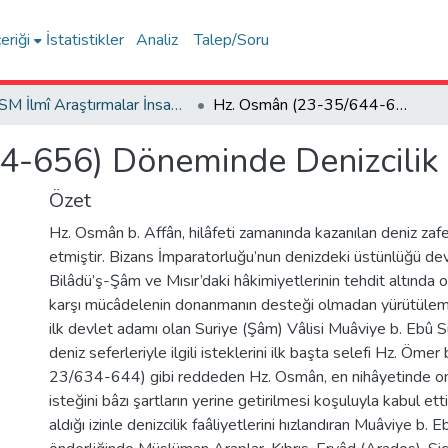
eriği
İstatistikler
Analiz
Talep/Soru
FSM İlmî Araştırmalar İnsan ve Toplum Bilimleri Dergisi
Hz. Osmân (23-35/644-656) Döneminde Denizcilik Faâliyetleri
-656) Döneminde Denizcilik F
Özet
Hz. Osmân b. Affân, hilâfeti zamanında kazanılan deniz zaf
etmiştir. Bizans İmparatorluğu’nun denizdeki üstünlüğü de
Bilâdü’ş-Şâm ve Mısır’daki hâkimiyetlerinin tehdit altında 
karşı mücâdelenin donanmanın desteği olmadan yürütülem
ilk devlet adamı olan Suriye (Şâm) Vâlisi Muâviye b. Ebû S
deniz seferleriyle ilgili isteklerini ilk başta selefi Hz. Öme
23/634-644) gibi reddeden Hz. Osmân, en nihâyetinde on
isteğini bâzı şartların yerine getirilmesi koşuluyla kabul et
aldığı izinle denizcilik faâliyetlerini hızlandıran Muâviye b. 