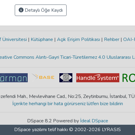
Detaylı Öğe Kaydı
 Üniversitesi
|
Kütüphane
|
Açık Erişim Politikası
|
Rehber
|
OAI
eative Commons Alıntı-Gayri Ticari-Türetilemez 4.0 Uluslararası L
zefendi Mah., Mevlevihane Cad., No:25, Zeytinburnu, İstanbul, T
İçerikte herhangi bir hata görürseniz lütfen bize bildirin
DSpace 8.2 Powered by
İdeal DSpace
DSpace yazılımı
telif hakkı © 2002-2026
LYRASIS