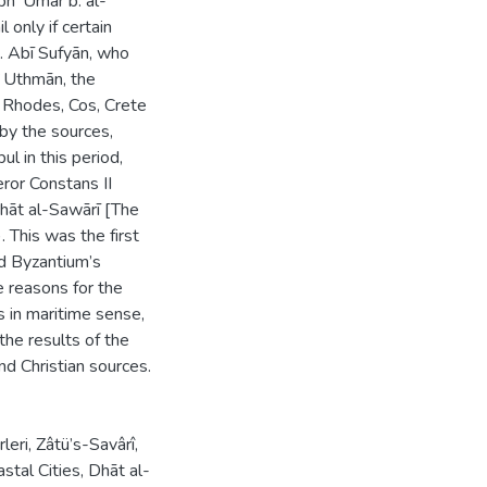
ph ‘Umar b. al-
only if certain
. Abī Sufyān, who
 ʻUthmān, the
 Rhodes, Cos, Crete
 by the sources,
l in this period,
or Constans II
hāt al-Sawārī [The
. This was the first
ed Byzantium’s
e reasons for the
es in maritime sense,
he results of the
nd Christian sources.
rleri
,
Zâtü’s-Savârî
,
stal Cities
,
Dhāt al-