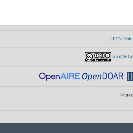
|
FSM Vakıf
Bu site Cr
Merke