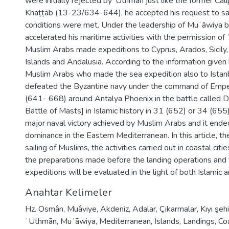
were initially rejected by ‘Uthmān just like the former Cali
Khaṭṭāb (13-23/634-644), he accepted his request to sail 
conditions were met. Under the leadership of Muʻāwiya b
accelerated his maritime activities with the permission of
Muslim Arabs made expeditions to Cyprus, Arados, Sicily,
Islands and Andalusia. According to the information given
Muslim Arabs who made the sea expedition also to Istanbu
defeated the Byzantine navy under the command of Emper
(641- 668) around Antalya Phoenix in the battle called D
Battle of Masts] in Islamic history in 31 (652) or 34 (655)
major naval victory achieved by Muslim Arabs and it end
dominance in the Eastern Mediterranean. In this article, th
sailing of Muslims, the activities carried out in coastal citi
the preparations made before the landing operations and t
expeditions will be evaluated in the light of both Islamic a
Anahtar Kelimeler
Hz. Osmân
,
Muâviye
,
Akdeniz
,
Adalar
,
Çıkarmalar
,
Kıyı şehi
ʻUthmān
,
Muʻāwiya
,
Mediterranean
,
İslands
,
Landings
,
Coa