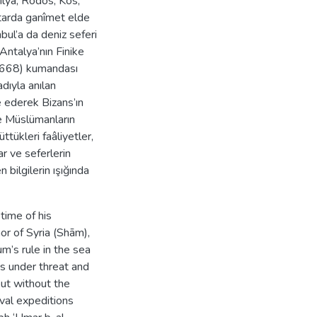
ilya, Rodos, Kos,
ktarda ganîmet elde
bul’a da deniz seferi
ntalya’nın Finike
41-668) kumandası
dıyla anılan
 ederek Bizans’ın
e Müslümanların
ttükleri faâliyetler,
ar ve seferlerin
 bilgilerin ışığında
time of his
or of Syria (Shām),
m’s rule in the sea
s under threat and
out without the
val expeditions