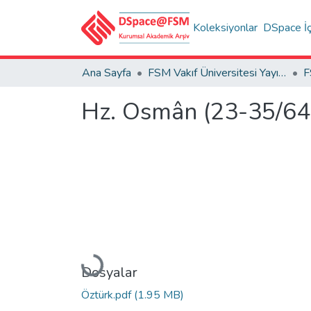
Koleksiyonlar
DSpace İç
Ana Sayfa
FSM Vakıf Üniversitesi Yayınları / Publications of FSM Vakif University
Hz. Osmân (23-35/644
Yükleniyor...
Dosyalar
Öztürk.pdf
(1.95 MB)