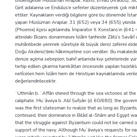
önderliğinde Müslüman Araplar, Kıbrıs, Ervâd (Arados), Sic
Girit adalarına ve Endülüs’e seferler düzenleyerek çok mi
ettiler. Kaynakların verdiği bilgilere göre bu dönemde İstan
yapan Müslüman Araplar, 31 (652) veya 34 (655) yılında A
(Phoenix) ilçesi açıklarında, İmparator II. Konstans’ın (6
altındaki Bizans donanmasını İslâm tarihinde Zâtü’s Savârî a
muhârebede yenmek sûretiyle ilk büyük deniz zaferini elde
Doğu Akdeniz’deki hâkimiyetine son verdiler. Bu makaled
denize açılma sebepleri, bahrî anlamda kıyı şehirlerinde yürü
tertip edilen çıkarma harekâtları öncesinde yapılan hazırlıkl
netîceleri hem İslâm hem de Hıristiyan kaynaklarında verilen
değerlendirilecektir.
ʻUthmān b. ʻAffān shined through the sea victories at the 
caliphate. Muʻāwiya b. Abī Sufyān (d. 60/680), the govern
was the first statesman to realize that as long as Byzantiu
continued, their dominance in Bilād al-Shām and Egypt wa
that the struggle against Byzantium could not be carried 
support of the navy. Although Muʻāwiya’s requests for na