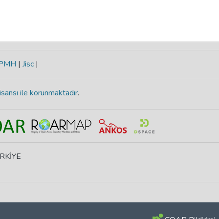
-PMH
|
Jisc
|
isansı ile korunmaktadır
.
ÜRKİYE