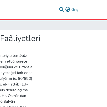
(current)
Giriş
aâliyetleri
erleriyle temâyüz
vam ettiği sürece
olduğunu ve Bizans’a
eyeceğini fark eden
üfyân’ın (ö. 60/680)
r b. el-Hattâb (13-
un denize açılma
ti. Hz. Osmân’dan
Ebû Süfyân