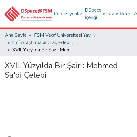
DSpace
Koleksiyonlar
İstatistikler
A
İçeriği
Ana Sayfa
FSM Vakıf Üniversitesi Yayınları / Publications of FSM Vakif University
İlmî Araştırmalar : Dil, Edebiyat, Tarih İncelemeleri
XVII. Yüzyılda Bir Şair : Mehmed Sa'di Çelebi
XVII. Yüzyılda Bir Şair : Mehmed
Sa'di Çelebi