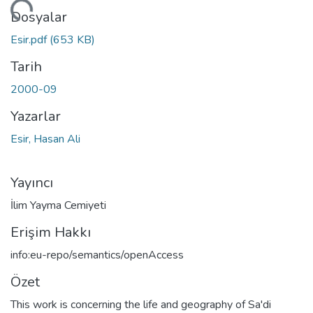
kleniyor...
Dosyalar
Esir.pdf
(653 KB)
Tarih
2000-09
Yazarlar
Esir, Hasan Ali
Yayıncı
İlim Yayma Cemiyeti
Erişim Hakkı
info:eu-repo/semantics/openAccess
Özet
This work is concerning the life and geography of Sa'di