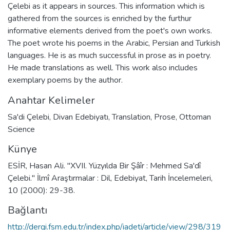
Çelebi as it appears in sources. This information which is
gathered from the sources is enriched by the furthur
informative elements derived from the poet's own works.
The poet wrote his poems in the Arabic, Persian and Turkish
languages. He is as much successful in prose as in poetry.
He made translations as well. This work also includes
exemplary poems by the author.
Anahtar Kelimeler
Sa'di Çelebi
,
Divan Edebiyatı
,
Translation
,
Prose
,
Ottoman
Science
Künye
ESİR, Hasan Ali. "XVII. Yüzyılda Bir Şâîr : Mehmed Sa'dî
Çelebi." İlmî Araştırmalar : Dil, Edebiyat, Tarih İncelemeleri,
10 (2000): 29-38.
Bağlantı
http://dergi.fsm.edu.tr/index.php/iadeti/article/view/298/319