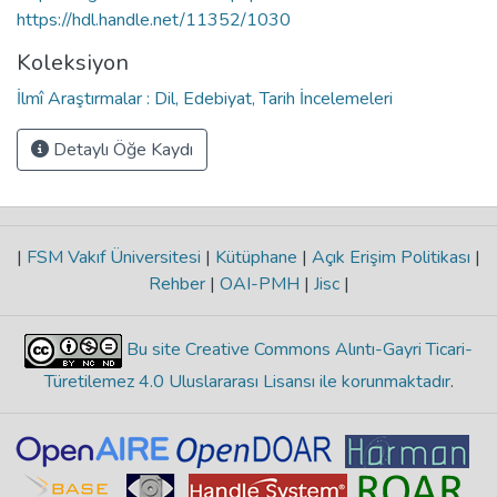
https://hdl.handle.net/11352/1030
Koleksiyon
İlmî Araştırmalar : Dil, Edebiyat, Tarih İncelemeleri
Detaylı Öğe Kaydı
|
FSM Vakıf Üniversitesi
|
Kütüphane
|
Açık Erişim Politikası
|
Rehber
|
OAI-PMH
|
Jisc
|
Bu site Creative Commons Alıntı-Gayri Ticari-
Türetilemez 4.0 Uluslararası Lisansı ile korunmaktadır
.