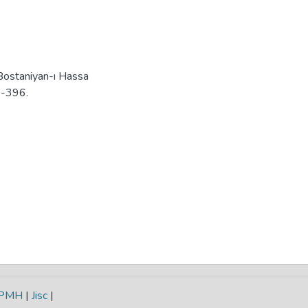
Bostaniyan-ı Hassa
7-396.
-PMH
|
Jisc
|