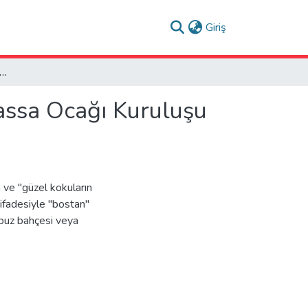
(current)
Giriş
rdusunun Temeli Mu'allem Bostaniyan-ı Hassa Ocağı Kuruluşu ve Teşkilatı
assa Ocağı Kuruluşu
n ve "güzel kokuların
ifadesiyle "bostan"
rpuz bahçesi veya