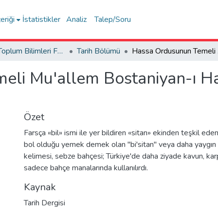
eriği
İstatistikler
Analiz
Talep/Soru
İnsan ve Toplum Bilimleri Fakültesi / Faculty of Humanities and Social Sciences
Tarih Bölümü
Hassa O
eli Mu'allem Bostaniyan-ı H
Özet
Farsça «bil» ismi ile yer bildiren «sitan» ekinden teşkil ede
bol olduğu yemek demek olan "bi'sitan" veya daha yaygın 
kelimesi, sebze bahçesi; Türkiye'de daha ziyade kavun, ka
sadece bahçe manalarında kullanılırdı.
Kaynak
Tarih Dergisi