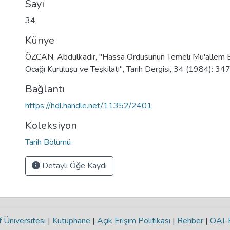
Sayı
34
Künye
ÖZCAN, Abdülkadir, "Hassa Ordusunun Temeli Mu'allem 
Ocağı Kuruluşu ve Teşkilatı", Tarih Dergisi, 34 (1984): 34
Bağlantı
https://hdl.handle.net/11352/2401
Koleksiyon
Tarih Bölümü
Detaylı Öğe Kaydı
 Üniversitesi
|
Kütüphane
|
Açık Erişim Politikası
|
Rehber
|
OAI