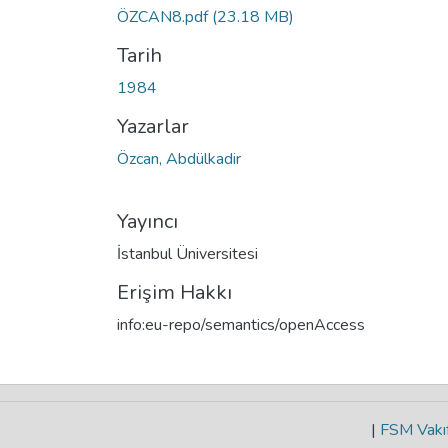
ÖZCAN8.pdf
(23.18 MB)
Tarih
1984
Yazarlar
Özcan, Abdülkadir
Yayıncı
İstanbul Üniversitesi
Erişim Hakkı
info:eu-repo/semantics/openAccess
|
FSM Vakıf