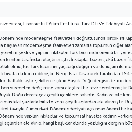
iversitesi, Lisansüstü Eğitim Enstitüsü, Türk Dili Ve Edebiyatı An
önemi’nde modernleşme faaliyetleri doğrultusunda birçok inkılap ge
da başlayan modernleşme faaliyetleri zamanla toplumun diğer alanl
r yönetim şekli ve yapılan inkılaplar Türk basınında önemli bir yer ed
n kimileri tarafından eleştirilmiştir. İnkılaplar bazen şeklî bazen fi
etkili olmuştur. Türk kadınının yaşadığı değişim ve dönüşüm ile mo
 edebiyata da konu edilmiştir. Necip Fazıl Kısakürek tarafından 19
ük, haftalık, aylık şekillerde çıkan Büyük Doğu dergisinde, moder
beri süregelen değişimine karşı eleştirel bir tavır sergilenmiştir.D
Büyük Doğu dergisi çok çeşitli içeriklere sahiptir. Kadın ve aile ko
zı müstakil yazılarla birlikte konu çeşitli açılardan ele alınmıştır. Bü
tirel tavrıyla Cumhuriyet Dönemi edebiyatı açısından önemli bir ka
önemi’nde yapılan inkılaplar ve toplumsal hayatta kadının varlığ
 açılardan ele alınıp, hangi başlıklar altında yazıldığını derginin büt