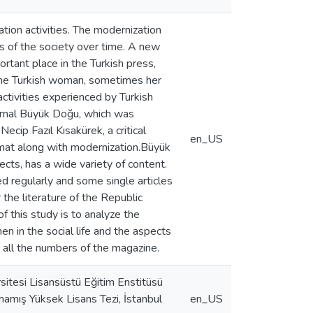
tion activities. The modernization
reas of the society over time. A new
tant place in the Turkish press,
 the Turkish woman, sometimes her
ctivities experienced by Turkish
urnal Büyük Doğu, which was
ip Fazıl Kısakürek, a critical
en_US
imat along with modernization.Büyük
ects, has a wide variety of content.
d regularly and some single articles
the literature of the Republic
 of this study is to analyze the
n in the social life and the aspects
 all the numbers of the magazine.
itesi Lisansüstü Eğitim Enstitüsü
mamış Yüksek Lisans Tezi, İstanbul
en_US