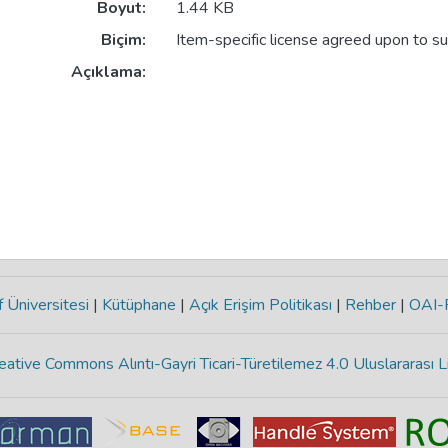
Boyut:
1.44 KB
Biçim:
Item-specific license agreed upon to s
Açıklama:
 Üniversitesi
|
Kütüphane
|
Açık Erişim Politikası
|
Rehber
|
OAI
eative Commons Alıntı-Gayri Ticari-Türetilemez 4.0 Uluslararası L