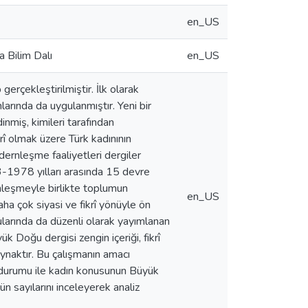
en_US
a Bilim Dalı
en_US
rçekleştirilmiştir. İlk olarak
arında da uygulanmıştır. Yeni bir
inmiş, kimileri tarafından
krî olmak üzere Türk kadınının
dernleşme faaliyetleri dergiler
43-1978 yılları arasında 15 devre
nleşmeyle birlikte toplumun
en_US
aha çok siyasi ve fikrî yönüyle ön
nularında da düzenli olarak yayımlanan
yük Doğu dergisi zengin içeriği, fikrî
ynaktır. Bu çalışmanın amacı
ı/durumu ile kadın konusunun Büyük
ün sayılarını inceleyerek analiz