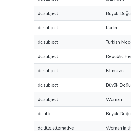
dc.subject
Büyük Doğu 
dc.subject
Kadın
dc.subject
Turkish Mode
dc.subject
Republic Pe
dc.subject
Islamism
dc.subject
Büyük Doğu
dc.subject
Woman
dc.title
Büyük Doğu 
dc.title.alternative
Woman in t