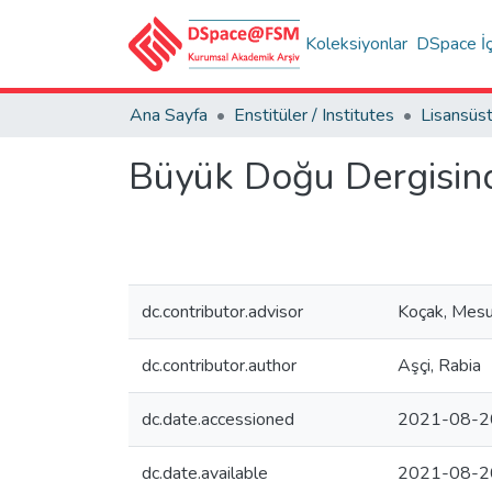
Koleksiyonlar
DSpace İç
Ana Sayfa
Enstitüler / Institutes
Büyük Doğu Dergisin
dc.contributor.advisor
Koçak, Mes
dc.contributor.author
Aşçi, Rabia
dc.date.accessioned
2021-08-2
dc.date.available
2021-08-2