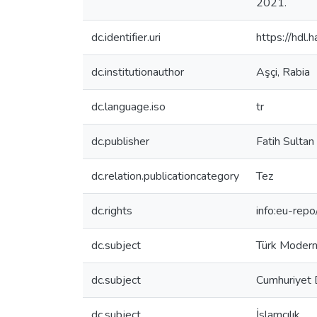
2021.
dc.identifier.uri
https://hdl
dc.institutionauthor
Aşçi, Rabia
dc.language.iso
tr
dc.publisher
Fatih Sultan
dc.relation.publicationcategory
Tez
dc.rights
info:eu-rep
dc.subject
Türk Moder
dc.subject
Cumhuriyet
dc.subject
İslamcılık