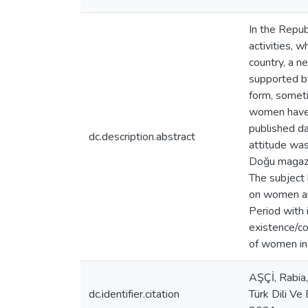
In the Repub
activities, w
country, a n
supported by
form, someti
women have a
published da
dc.description.abstract
attitude was
Doğu magazin
The subject 
on women and
Period with i
existence/co
of women in 
AŞÇİ, Rabia,
dc.identifier.citation
Türk Dili Ve