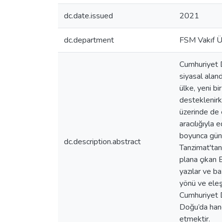
dc.date.issued
2021
dc.department
FSM Vakıf Ün
Cumhuriyet D
siyasal alan
ülke, yeni bi
desteklenirke
üzerinde de 
aracılığıyla
boyunca günl
dc.description.abstract
Tanzimat'tan 
plana çıkan 
yazılar ve ba
yönü ve eleş
Cumhuriyet D
Doğu’da hangi
etmektir.