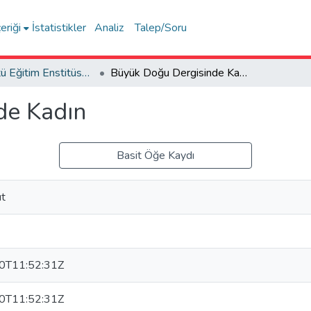
eriği
İstatistikler
Analiz
Talep/Soru
Lisansüstü Eğitim Enstitüsü Tez Koleksiyonu
Büyük Doğu Dergisinde Kadın
de Kadın
Basit Öğe Kaydı
ut
0T11:52:31Z
0T11:52:31Z