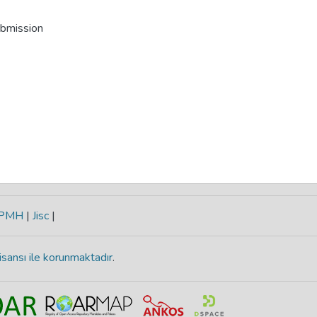
ubmission
-PMH
|
Jisc
|
isansı ile korunmaktadır
.