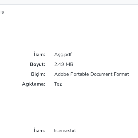
is
İsim:
Aşçi.pdf
Boyut:
2.49 MB
Biçim:
Adobe Portable Document Format
Açıklama:
Tez
İsim:
license.txt