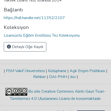
Yüksek Lisans Tezi, İstanbul 2014
Bağlantı
https://hdl.handle.net/11352/2107
Koleksiyon
Lisansüstü Eğitim Enstitüsü Tez Koleksiyonu
Detaylı Öğe Kaydı
|
FSM Vakıf Üniversitesi
|
Kütüphane
|
Açık Erişim Politikası
|
Rehber
|
OAI-PMH
|
Jisc
|
Bu site Creative Commons Alıntı-Gayri Ticari-
Türetilemez 4.0 Uluslararası Lisansı ile korunmaktadır
.