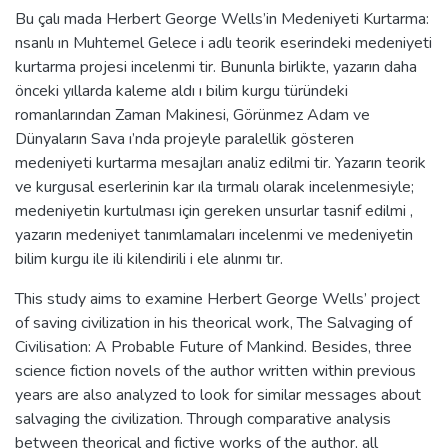
Bu çalı mada Herbert George Wells’in Medeniyeti Kurtarma:
nsanlı ın Muhtemel Gelece i adlı teorik eserindeki medeniyeti
kurtarma projesi incelenmi tir. Bununla birlikte, yazarın daha
önceki yıllarda kaleme aldı ı bilim kurgu türündeki
romanlarından Zaman Makinesi, Görünmez Adam ve
Dünyaların Sava ı’nda projeyle paralellik gösteren
medeniyeti kurtarma mesajları analiz edilmi tir. Yazarın teorik
ve kurgusal eserlerinin kar ıla tırmalı olarak incelenmesiyle;
medeniyetin kurtulması için gereken unsurlar tasnif edilmi ,
yazarın medeniyet tanımlamaları incelenmi ve medeniyetin
bilim kurgu ile ili kilendirili i ele alınmı tır.
This study aims to examine Herbert George Wells’ project
of saving civilization in his theorical work, The Salvaging of
Civilisation: A Probable Future of Mankind. Besides, three
science fiction novels of the author written within previous
years are also analyzed to look for similar messages about
salvaging the civilization. Through comparative analysis
between theorical and fictive works of the author, all