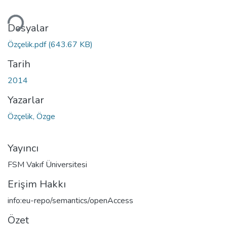
niyor...
Dosyalar
Özçelik.pdf
(643.67 KB)
Tarih
2014
Yazarlar
Özçelik, Özge
Yayıncı
FSM Vakıf Üniversitesi
Erişim Hakkı
info:eu-repo/semantics/openAccess
Özet