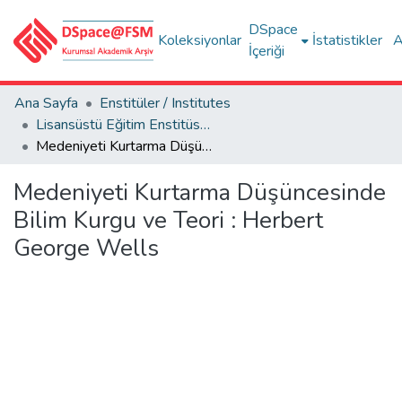
DSpace
Koleksiyonlar
İstatistikler
A
İçeriği
Ana Sayfa
Enstitüler / Institutes
Lisansüstü Eğitim Enstitüsü Tez Koleksiyonu
Medeniyeti Kurtarma Düşüncesinde Bilim Kurgu ve Teori : Herbert George Wells
Medeniyeti Kurtarma Düşüncesinde
Bilim Kurgu ve Teori : Herbert
George Wells