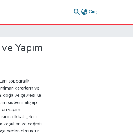
(current)
Giriş
m ve Yapım
ları, topografik
mimari kararların ve
n, doğa ve çevresi ile
apım sistemi, ahşap
n, ön yapım
inin dikkat çekici
im koşulları ve coğrafi
 göçe neden olmuştur.