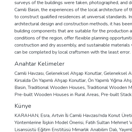
surveys of the buildings were taken, photographed, and 
Camili Basin, the experiences of the local architecture of
to construct qualified residences at universal standards. I
architectural design and construction methods, it has bee
building components that are suitable for the production
conditions of the region, offer flexible planning opportunit
construction and dry assembly, and sustainable materials w
can be completed by local craftsmen with the least error.
Anahtar Kelimeler
Camili Havzası
,
Geleneksel Ahşap Konutlar
,
Geleneksel A
Kırsalda Ön Yapımlı Ahşap Konutlar
,
Ön Yapımlı Yığma Ahş
Basin
,
Traditional Wooden Houses
,
Traditional Wooden M
Pre-built Wooden Houses in Rural Areas
,
Pre-built Sta
Künye
KARAHAN, Esra, Artvin İli Camili Havzası'nda Konut Üret
Yöntemlerine İlişkin Model Önerisi, Fatih Sultan Mehmet V
Lisansüstü Eğitim Enstitüsü Mimarlık Anabilim Dalı, Yay