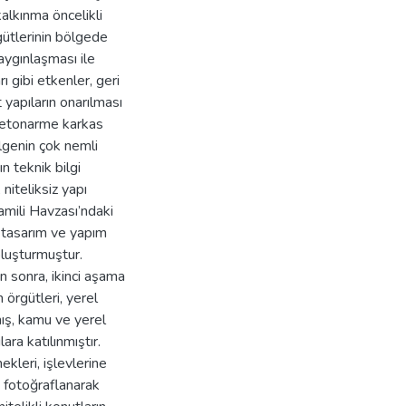
alkınma öncelikli
gütlerinin bölgede
yaygınlaşması ile
ı gibi etkenler, geri
yapıların onarılması
 betonarme karkas
ölgenin çok nemli
n teknik bilgi
 niteliksiz yapı
Camili Havzası’ndaki
 tasarım ve yapım
oluşturmuştur.
n sonra, ikinci aşama
 örgütleri, yerel
mış, kamu ve yerel
ara katılınmıştır.
kleri, işlevlerine
ş, fotoğraflanarak