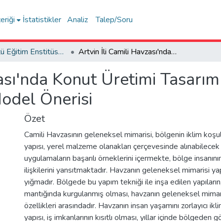
eriği
İstatistikler
Analiz
Talep/Soru
Lisansüstü Eğitim Enstitüsü Tez Koleksiyonu
Artvin İli Camili Havzası'nda Konut Üretimi Tasarım ve Yapım Yöntemlerine İlişkin Model Önerisi
zası'nda Konut Üretimi Tasarı
Model Önerisi
Özet
Camili Havzasının geleneksel mimarisi, bölgenin iklim koşul
yapısı, yerel malzeme olanakları çerçevesinde alınabilecek 
uygulamaların başarılı örneklerini içermekte, bölge insanını
ilişkilerini yansıtmaktadır. Havzanın geleneksel mimarisi y
yığmadır. Bölgede bu yapım tekniği ile inşa edilen yapıları
mantığında kurgulanmış olması, havzanın geleneksel mimaris
özellikleri arasındadır. Havzanın insan yaşamını zorlayıcı ikl
yapısı, iş imkanlarının kısıtlı olması, yıllar içinde bölgeden