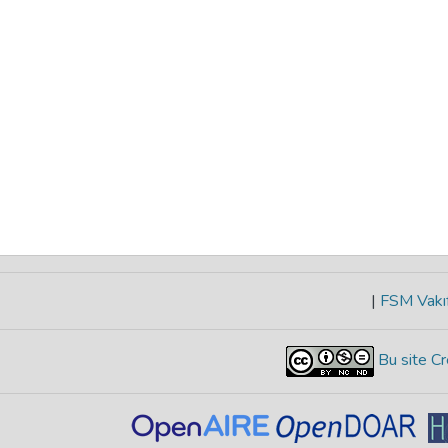
|
FSM Vakıf
Bu site Cr