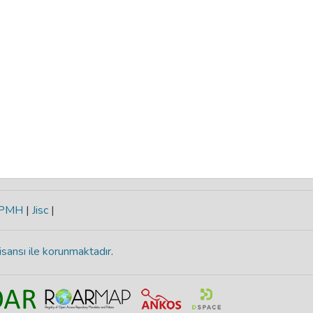
-PMH
|
Jisc
|
isansı ile korunmaktadır
.