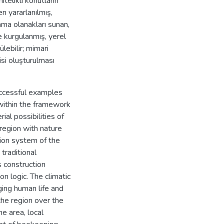
telikli konutların
n yararlanılmış,
ama olanakları sunan,
e kurgulanmış, yerel
lebilir; mimari
si oluşturulması
successful examples
 within the framework
ial possibilities of
 region with nature
tion system of the
traditional
is construction
n logic. The climatic
ging human life and
the region over the
e area, local