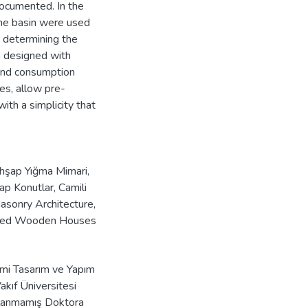
documented. In the
 the basin were used
n determining the
n designed with
 and consumption
ies, allow pre-
ith a simplicity that
hşap Yığma Mimari
,
ap Konutlar
,
Camili
asonry Architecture
,
cked Wooden Houses
imi Tasarım ve Yapım
akıf Üniversitesi
ımlanmamış Doktora