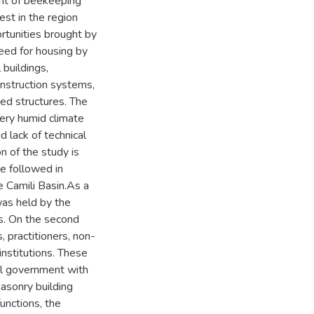
ent of beekeeping
est in the region
rtunities brought by
eed for housing by
 buildings,
onstruction systems,
ied structures. The
very humid climate
d lack of technical
n of the study is
e followed in
e Camili Basin.As a
was held by the
s. On the second
 practitioners, non-
institutions. These
al government with
masonry building
unctions, the