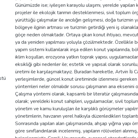
Günümüzde ise; iyileşen karayolu ulaşımı, yerelde yapılan k
projeler ile ekolojik tarımın desteklenmesi, sivil toplum ör
yürüttüğü çalışmalar ile arıcılığın gelişmesi, doğa turizmin 
bölgeye ilginin artması ve turizmin getirdiği yeni iş olanaklar
göçe neden olmaktadır. Ortaya çıkan konut ihtiyacı, mevcut 
ya da yeniden yapılması yoluyla çözülmektedir. Özellikle
yapım sistemi kullanılarak inşa edilen konut yapılarında, b
iklim koşulları, erozyona yatkın toprak yapısı, uygulamacıları
eksikliği gibi nedenler ile; estetik ve yapısal olarak sorunlu,
üretimi ile karşılaşmaktayız. Buradan hareketle, Artvin İli 
stü
yerleşimlerde, güncel konut üretiminde izlenmesi gereken
yöntemleri neler olmalıdır sorusu çalışmanın ana eksenini 
Çalışma yöntemi olarak, kapsamlı bir literatür çalışmasında
olarak; yereldeki konut sahipleri, uygulamacılar, sivil toplum
yönetim ve kamu kuruluşları ile karşılıklı görüşmeler yapıl
yönetimlerin, havzanın yerel halkıyla düzenledikleri toplantıl
Sonrasında yapılan alan çalışmasında, ahşap yığma yapı örne
göre sınıflandırılarak incelenmiş, yapıların rölöveleri alınmı