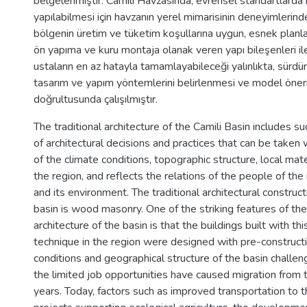
belgelenmiştir. Camili Havzasında, evrensel standartlarda ni
yapılabilmesi için havzanın yerel mimarisinin deneyimlerinde
bölgenin üretim ve tüketim koşullarına uygun, esnek planl
ön yapıma ve kuru montaja olanak veren yapı bileşenleri il
ustaların en az hatayla tamamlayabileceği yalınlıkta, sürdürü
tasarım ve yapım yöntemlerini belirlenmesi ve model öneri
doğrultusunda çalışılmıştır.
The traditional architecture of the Camili Basin includes 
of architectural decisions and practices that can be taken
of the climate conditions, topographic structure, local mater
the region, and reflects the relations of the people of the
and its environment. The traditional architectural construc
basin is wood masonry. One of the striking features of the 
architecture of the basin is that the buildings built with th
technique in the region were designed with pre-constructio
conditions and geographical structure of the basin challen
the limited job opportunities have caused migration from 
years. Today, factors such as improved transportation to th