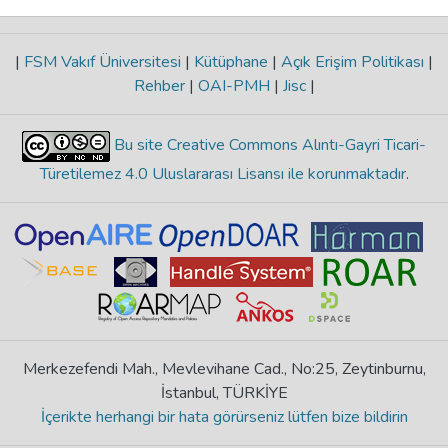
|
FSM Vakıf Üniversitesi
|
Kütüphane
|
Açık Erişim Politikası
|
Rehber
|
OAI-PMH
|
Jisc
|
Bu site Creative Commons Alıntı-Gayri Ticari-
Türetilemez 4.0 Uluslararası Lisansı ile korunmaktadır
.
Merkezefendi Mah., Mevlevihane Cad., No:25, Zeytinburnu,
İstanbul, TÜRKİYE
İçerikte herhangi bir hata görürseniz lütfen bize bildirin