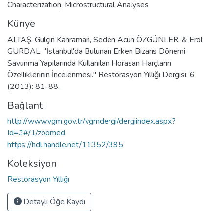
Characterization
,
Microstructural Analyses
Künye
ALTAŞ, Gülçin Kahraman, Seden Acun ÖZGÜNLER, & Erol
GÜRDAL. "İstanbul'da Bulunan Erken Bizans Dönemi
Savunma Yapılarında Kullanılan Horasan Harçların
Özelliklerinin İncelenmesi." Restorasyon Yıllığı Dergisi, 6
(2013): 81-88.
Bağlantı
http://www.vgm.gov.tr/vgmdergi/dergiindex.aspx?
Id=3#/1/zoomed
https://hdl.handle.net/11352/395
Koleksiyon
Restorasyon Yıllığı
Detaylı Öğe Kaydı