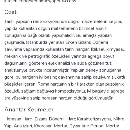
info:eu-repo/semantics/openAccess
Özet
Tarihi yapıların restorasyonunda doğru malzemelerin seçimi,
yapıda kullanılan özgün malzemelerin bilimsel analiz
sonuçlarına bağlı olarak yapılmalıdır. Bu amaçla yapılan
çalışmada, İstanbul’da yer alan Erken Bizans Dönemi
savunma yapılarında kullanılan tarihi harçlar; fiziksel, kimyasal,
mekanik ve petrografik özellikleri yanında agrega boyut
dağılımlarını gösteren elek analizi ve suda çözünen tuz
analizleriyle birlikte incelenmiştir. Yapılan deney sonuçlarına
gore, bu harçların iyi basınç dayanımına sahip kalsiyum silikatlı
bileşikler içeren, Roma harçlarının bir karakteri olan puzolanik
özellikli, sağlam bağlayıcı kompozisyonlu, iyi bağlayıcı agrega
ara yüzeyine sahip horasan harçları olduğu görülmüştür.
Anahtar Kelimeler
Horasan Harcı
,
Bizans Dönemi
,
Harç Karakterizasyonu
,
Mikro
Yapı Analizleri
,
Khorasan Mortar
,
Byzantine Period
,
Mortar