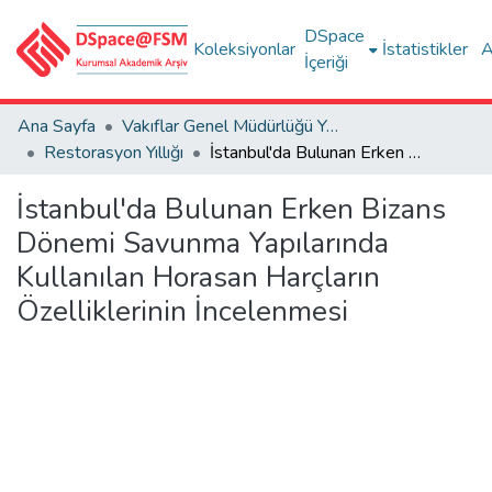
DSpace
Koleksiyonlar
İstatistikler
A
İçeriği
Ana Sayfa
Vakıflar Genel Müdürlüğü Yayınları
Restorasyon Yıllığı
İstanbul'da Bulunan Erken Bizans Dönemi Savunma Yapılarında Kullanılan Horasan Harçların Özelliklerinin İncelenmesi
İstanbul'da Bulunan Erken Bizans
Dönemi Savunma Yapılarında
Kullanılan Horasan Harçların
Özelliklerinin İncelenmesi