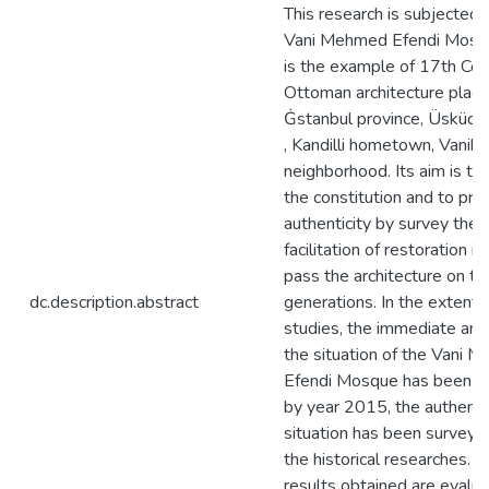
This research is subjected 
Vani Mehmed Efendi Mosq
is the example of 17th Cen
Ottoman architecture place
Ġstanbul province, Üsküdar 
, Kandilli hometown, Vanik
neighborhood. Its aim is to
the constitution and to pro
authenticity by survey the
facilitation of restoration in
pass the architecture on th
dc.description.abstract
generations. In the extent 
studies, the immediate are
the situation of the Vani 
Efendi Mosque has been s
by year 2015, the authenti
situation has been surveye
the historical researches. T
results obtained are evalua