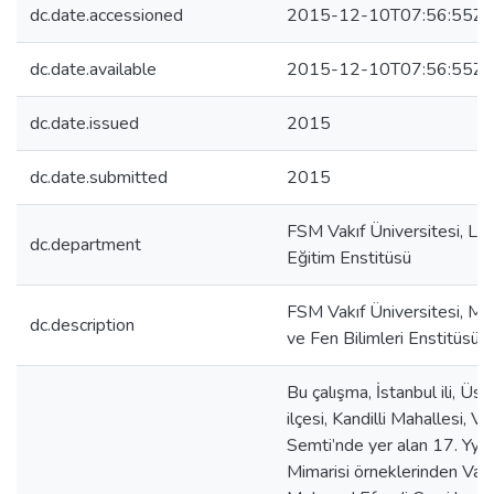
dc.date.accessioned
2015-12-10T07:56:55Z
dc.date.available
2015-12-10T07:56:55Z
dc.date.issued
2015
dc.date.submitted
2015
FSM Vakıf Üniversitesi, Li
dc.department
Eğitim Enstitüsü
FSM Vakıf Üniversitesi, Mü
dc.description
ve Fen Bilimleri Enstitüsü
Bu çalışma, İstanbul ili, Üs
ilçesi, Kandilli Mahallesi, V
Semti’nde yer alan 17. Yy.
Mimarisi örneklerinden Vani