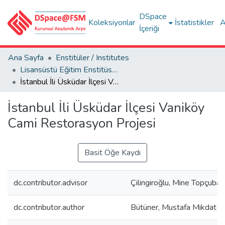
DSpace
Koleksiyonlar
İstatistikler
A
İçeriği
Ana Sayfa
Enstitüler / Institutes
Lisansüstü Eğitim Enstitüsü Tez Koleksiyonu
İstanbul İli Üsküdar İlçesi Vaniköy Cami Restorasyon Projesi
İstanbul İli Üsküdar İlçesi Vaniköy
Cami Restorasyon Projesi
Basit Öğe Kaydı
dc.contributor.advisor
Çilingiroğlu, Mine Topçubaş
dc.contributor.author
Bütüner, Mustafa Mikdat