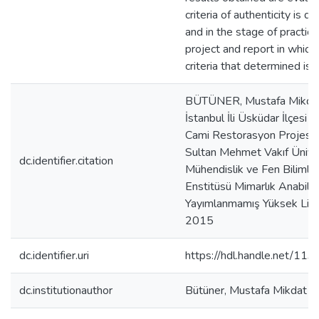
criteria of authenticity is 
and in the stage of practice
project and report in which
criteria that determined is 
BÜTÜNER, Mustafa Mikdat
İstanbul İli Üsküdar İlçesi 
Cami Restorasyon Projesi, 
Sultan Mehmet Vakıf Üniver
dc.identifier.citation
Mühendislik ve Fen Bilimler
Enstitüsü Mimarlık Anabilim
Yayımlanmamış Yüksek Lisa
2015
dc.identifier.uri
https://hdl.handle.net/11
dc.institutionauthor
Bütüner, Mustafa Mikdat