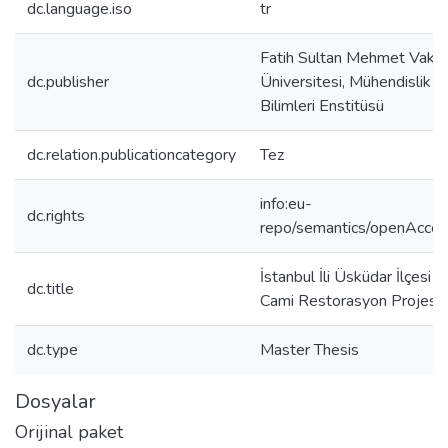
dc.language.iso
tr
Fatih Sultan Mehmet Vakıf
dc.publisher
Üniversitesi, Mühendislik v
Bilimleri Enstitüsü
dc.relation.publicationcategory
Tez
info:eu-
dc.rights
repo/semantics/openAcce
İstanbul İli Üsküdar İlçesi 
dc.title
Cami Restorasyon Projesi
dc.type
Master Thesis
Dosyalar
Orijinal paket