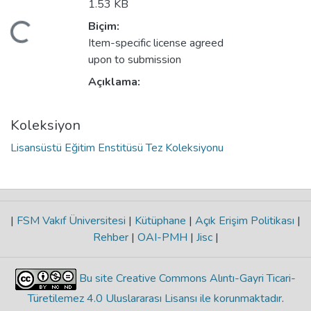
1.53 KB
Biçim:
eniyor...
Item-specific license agreed
upon to submission
Açıklama:
Koleksiyon
Lisansüstü Eğitim Enstitüsü Tez Koleksiyonu
|
FSM Vakıf Üniversitesi
|
Kütüphane
|
Açık Erişim Politikası
|
Rehber
|
OAI-PMH
|
Jisc
|
Bu site Creative Commons Alıntı-Gayri Ticari-
Türetilemez 4.0 Uluslararası Lisansı ile korunmaktadır
.