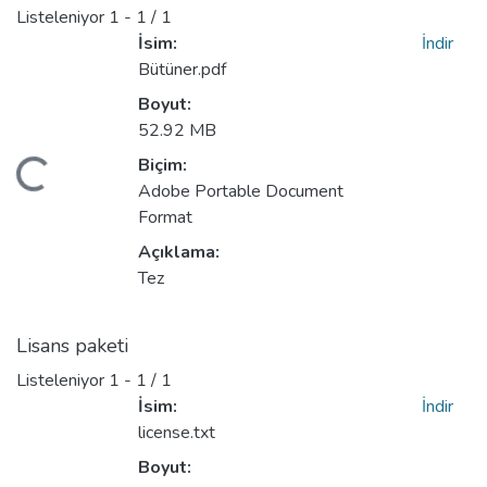
Listeleniyor
1 - 1 / 1
İsim:
İndir
Bütüner.pdf
Boyut:
52.92 MB
Biçim:
eniyor...
Adobe Portable Document
Format
Açıklama:
Tez
Lisans paketi
Listeleniyor
1 - 1 / 1
İsim:
İndir
license.txt
Boyut: