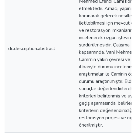
Mehmed Efendi Cami konu
etmektedir. Amacı, yapının
korunarak gelecek nesiller
iletilebilmesi için mevcut 
ve restorasyon imkanlarının
incelenerek özgün işlevin
sürdürülmesidir. Çalışma
dc.description.abstract
kapsamında, Vani Mehmed 
Cami’nin yakın çevresi ve 20
itibariyle durumu incelenmiş,
araştırmalar ile Caminin öz
durumu araştırılmıştır. Elde
sonuçlar değerlendirilerek 
kriterleri belirlenmiş ve u
geçiş aşamasında, belirlen
kriterlerin değerlendirildiği b
restorasyon projesi ve rap
önerilmiştir.