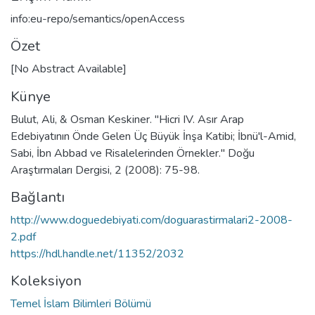
info:eu-repo/semantics/openAccess
Özet
[No Abstract Available]
Künye
Bulut, Ali, & Osman Keskiner. "Hicri IV. Asır Arap
Edebiyatının Önde Gelen Üç Büyük İnşa Katibi; İbnü'l-Amid,
Sabi, İbn Abbad ve Risalelerinden Örnekler." Doğu
Araştırmaları Dergisi, 2 (2008): 75-98.
Bağlantı
http://www.doguedebiyati.com/doguarastirmalari2-2008-
2.pdf
https://hdl.handle.net/11352/2032
Koleksiyon
Temel İslam Bilimleri Bölümü