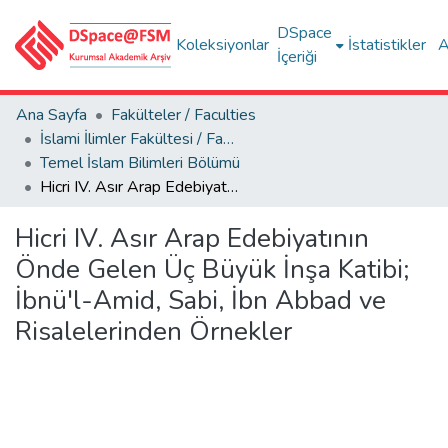
DSpace
Koleksiyonlar
İstatistikler
A
İçeriği
Ana Sayfa
Fakülteler / Faculties
İslami İlimler Fakültesi / Faculty of Islamic Sciences
Temel İslam Bilimleri Bölümü
Hicri IV. Asır Arap Edebiyatının Önde Gelen Üç Büyük İnşa Katibi; İbnü'l-Amid, Sabi, İbn Abbad ve Risalelerinden Örnekler
Hicri IV. Asır Arap Edebiyatının
Önde Gelen Üç Büyük İnşa Katibi;
İbnü'l-Amid, Sabi, İbn Abbad ve
Risalelerinden Örnekler