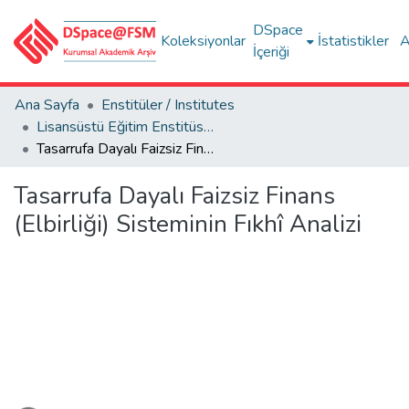
DSpace
Koleksiyonlar
İstatistikler
A
İçeriği
Ana Sayfa
Enstitüler / Institutes
Lisansüstü Eğitim Enstitüsü Tez Koleksiyonu
Tasarrufa Dayalı Faizsiz Finans (Elbirliği) Sisteminin Fıkhî Analizi
Tasarrufa Dayalı Faizsiz Finans
(Elbirliği) Sisteminin Fıkhî Analizi