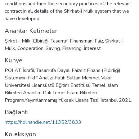
conditions and then the secondary practices of the relevant
contract in all details of the Shirkat-i Mulk system that we
have developed.
Anahtar Kelimeler
Şirket-i Milk
,
Elbirliği
,
Tasarruf
,
Finansman
,
Faiz
,
Shirkat-I
Mulk
,
Cooperation
,
Saving
,
Financing
,
İnterest
Künye
POLAT, İsrafil, Tasarrufa Dayalı Faizsiz Finans (Elbirliği)
Sisteminin Fıkhî Analizi, Fatih Sultan Mehmet Vakıf
Üniversitesi Lisansüstü Eğitim Enstitüsü Temel İslam
Bilimleri Anabilim Dalı Temel İslam Bilimleri
Programı,Yayımlanmamış Yüksek Lisans Tezi, İstanbul 2021.
Bağlantı
https://hdl.handle.net/11352/3833
Koleksiyon