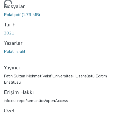
niyor...
Dosyalar
Polat.pdf
(1.73 MB)
Tarih
2021
Yazarlar
Polat, İsrafil
Yayıncı
Fatih Sultan Mehmet Vakıf Üniversitesi, Lisansüstü Eğitim
Enstitüsü
Erişim Hakkı
info:eu-repo/semantics/openAccess
Özet