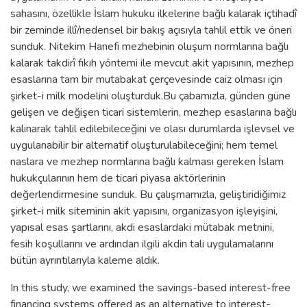
sahasını, özellikle İslam hukuku ilkelerine bağlı kalarak içtihadî
bir zeminde illî/nedensel bir bakış açısıyla tahlil ettik ve öneri
sunduk. Nitekim Hanefi mezhebinin oluşum normlarına bağlı
kalarak takdirî fıkıh yöntemi ile mevcut akit yapısının, mezhep
esaslarına tam bir mutabakat çerçevesinde caiz olması için
şirket-i milk modelini oluşturduk.Bu çabamızla, günden güne
gelişen ve değişen ticari sistemlerin, mezhep esaslarına bağlı
kalınarak tahlil edilebileceğini ve olası durumlarda işlevsel ve
uygulanabilir bir alternatif oluşturulabileceğini; hem temel
naslara ve mezhep normlarına bağlı kalması gereken İslam
hukukçularının hem de ticari piyasa aktörlerinin
değerlendirmesine sunduk. Bu çalışmamızla, geliştiridiğimiz
şirket-i milk siteminin akit yapısını, organizasyon işleyişini,
yapısal esas şartlarını, akdi esaslardaki mütabak metnini,
fesih koşullarını ve ardından ilgili akdin tali uygulamalarını
bütün ayrıntılarıyla kaleme aldık.
In this study, we examined the savings-based interest-free
financing systems offered as an alternative to interest-