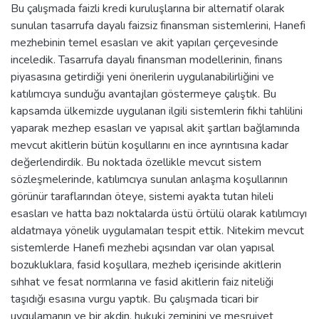
Bu çalışmada faizli kredi kuruluşlarına bir alternatif olarak
sunulan tasarrufa dayalı faizsiz finansman sistemlerini, Hanefi
mezhebinin temel esasları ve akit yapıları çerçevesinde
inceledik. Tasarrufa dayalı finansman modellerinin, finans
piyasasına getirdiği yeni önerilerin uygulanabilirliğini ve
katılımcıya sunduğu avantajları göstermeye çalıştık. Bu
kapsamda ülkemizde uygulanan ilgili sistemlerin fıkhi tahlilini
yaparak mezhep esasları ve yapısal akit şartları bağlamında
mevcut akitlerin bütün koşullarını en ince ayrıntısına kadar
değerlendirdik. Bu noktada özellikle mevcut sistem
sözleşmelerinde, katılımcıya sunulan anlaşma koşullarının
görünür taraflarından öteye, sistemi ayakta tutan hileli
esasları ve hatta bazı noktalarda üstü örtülü olarak katılımcıyı
aldatmaya yönelik uygulamaları tespit ettik. Nitekim mevcut
sistemlerde Hanefi mezhebi açısından var olan yapısal
bozukluklara, fasid koşullara, mezheb içerisinde akitlerin
sıhhat ve fesat normlarına ve fasid akitlerin faiz niteliği
taşıdığı esasına vurgu yaptık. Bu çalışmada ticari bir
uygulamanın ve bir akdin, hukuki zeminini ve meşruiyet