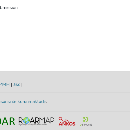
ubmission
-PMH
|
Jisc
|
isansı ile korunmaktadır
.