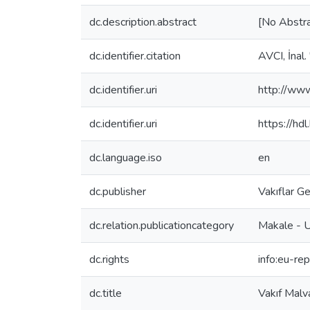
dc.description.abstract
[No Abstra
dc.identifier.citation
AVCI, İnal.
dc.identifier.uri
http://www
dc.identifier.uri
https://hd
dc.language.iso
en
dc.publisher
Vakıflar G
dc.relation.publicationcategory
Makale - U
dc.rights
info:eu-r
dc.title
Vakıf Malva