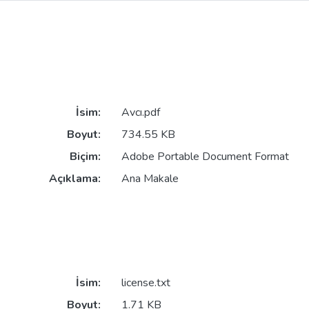
İsim:
Avcı.pdf
Boyut:
734.55 KB
Biçim:
Adobe Portable Document Format
Açıklama:
Ana Makale
İsim:
license.txt
Boyut:
1.71 KB