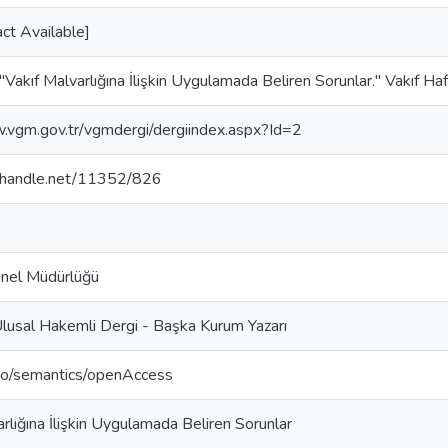
ct Available]
 "Vakıf Malvarlığına İlişkin Uygulamada Beliren Sorunlar." Vakıf Ha
.vgm.gov.tr/vgmdergi/dergiindex.aspx?Id=2
l.handle.net/11352/826
enel Müdürlüğü
lusal Hakemli Dergi - Başka Kurum Yazarı
epo/semantics/openAccess
rlığına İlişkin Uygulamada Beliren Sorunlar