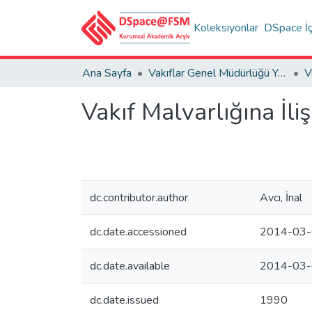
Koleksiyonlar
DSpace İç
Ana Sayfa
Vakıflar Genel Müdürlüğü Yayınları
V
Vakıf Malvarlığına İl
dc.contributor.author
Avcı, İnal
dc.date.accessioned
2014-03-
dc.date.available
2014-03-
dc.date.issued
1990