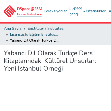
DSpace
Koleksiyonlar
İstatistikler
A
İçeriği
Ana Sayfa
Enstitüler / Institutes
Lisansüstü Eğitim Enstitüsü Tez Koleksiyonu
Yabancı Dil Olarak Türkçe Ders Kitaplarındaki Kültürel Unsurlar: Yeni İstanbul Örneği
Yabancı Dil Olarak Türkçe Ders
Kitaplarındaki Kültürel Unsurlar:
Yeni İstanbul Örneği