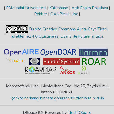
|
FSM Vakıf Üniversitesi
|
Kütüphane
|
Açık Erişim Politikası
|
Rehber
|
OAI-PMH
|
Jisc
|
Bu site Creative Commons Alıntı-Gayri Ticari-
Türetilemez 4.0 Uluslararası Lisansı ile korunmaktadır
.
Merkezefendi Mah., Mevlevihane Cad., No:25, Zeytinburnu,
İstanbul, TÜRKİYE
İçerikte herhangi bir hata görürseniz lütfen bize bildirin
DSpace 8.2 Powered by
İdeal DSpace