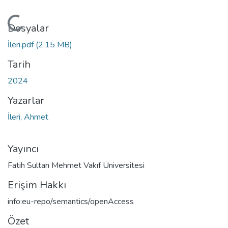
leniyor...
Dosyalar
İleri.pdf
(2.15 MB)
Tarih
2024
Yazarlar
İleri, Ahmet
Yayıncı
Fatih Sultan Mehmet Vakıf Üniversitesi
Erişim Hakkı
info:eu-repo/semantics/openAccess
Özet