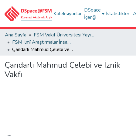
DSpace
Koleksiyonlar
İstatistikler
A
İçeriği
Ana Sayfa
FSM Vakıf Üniversitesi Yayınları / Publications of FSM Vakif University
FSM İlmî Araştırmalar İnsan ve Toplum Bilimleri Dergisi
Çandarlı Mahmud Çelebi ve İznik Vakfı
Çandarlı Mahmud Çelebi ve İznik
Vakfı