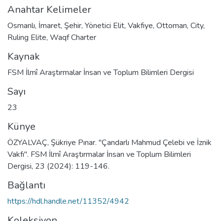
Anahtar Kelimeler
Osmanlı
,
İmaret
,
Şehir
,
Yönetici Elit
,
Vakfiye
,
Ottoman
,
City
,
Ruling Elite
,
Waqf Charter
Kaynak
FSM İlmî Araştırmalar İnsan ve Toplum Bilimleri Dergisi
Sayı
23
Künye
ÖZYALVAÇ, Şükriye Pınar. "Çandarlı Mahmud Çelebi ve İznik
Vakfı". FSM İlmî Araştırmalar İnsan ve Toplum Bilimleri
Dergisi, 23 (2024): 119-146.
Bağlantı
https://hdl.handle.net/11352/4942
Koleksiyon