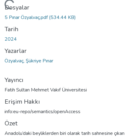
eniyor...
Dosyalar
5 Pınar Özyalvaç.pdf
(534.44 KB)
Tarih
2024
Yazarlar
Özyalvaç, Şükriye Pınar
Yayıncı
Fatih Sultan Mehmet Vakıf Üniversitesi
Erişim Hakkı
info:eu-repo/semantics/openAccess
Özet
Anadolu’daki beyliklerden biri olarak tarih sahnesine çıkan