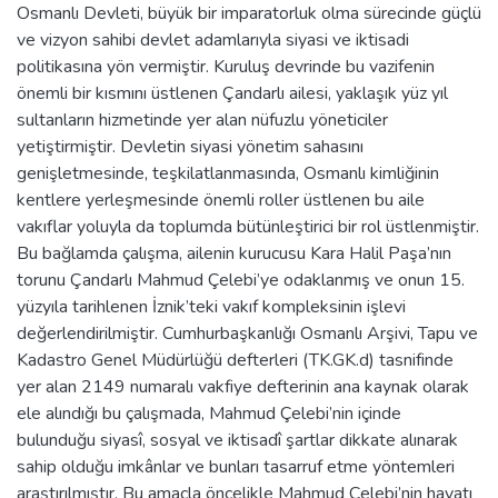
Osmanlı Devleti, büyük bir imparatorluk olma sürecinde güçlü
ve vizyon sahibi devlet adamlarıyla siyasi ve iktisadi
politikasına yön vermiştir. Kuruluş devrinde bu vazifenin
önemli bir kısmını üstlenen Çandarlı ailesi, yaklaşık yüz yıl
sultanların hizmetinde yer alan nüfuzlu yöneticiler
yetiştirmiştir. Devletin siyasi yönetim sahasını
genişletmesinde, teşkilatlanmasında, Osmanlı kimliğinin
kentlere yerleşmesinde önemli roller üstlenen bu aile
vakıflar yoluyla da toplumda bütünleştirici bir rol üstlenmiştir.
Bu bağlamda çalışma, ailenin kurucusu Kara Halil Paşa’nın
torunu Çandarlı Mahmud Çelebi’ye odaklanmış ve onun 15.
yüzyıla tarihlenen İznik’teki vakıf kompleksinin işlevi
değerlendirilmiştir. Cumhurbaşkanlığı Osmanlı Arşivi, Tapu ve
Kadastro Genel Müdürlüğü defterleri (TK.GK.d) tasnifinde
yer alan 2149 numaralı vakfiye defterinin ana kaynak olarak
ele alındığı bu çalışmada, Mahmud Çelebi’nin içinde
bulunduğu siyasî, sosyal ve iktisadî şartlar dikkate alınarak
sahip olduğu imkânlar ve bunları tasarruf etme yöntemleri
araştırılmıştır. Bu amaçla öncelikle Mahmud Çelebi’nin hayatı