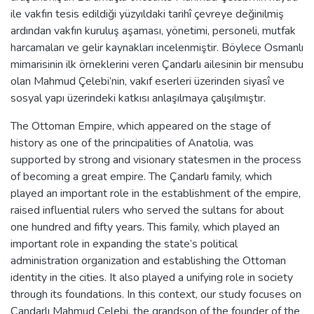
ile vakfın tesis edildiği yüzyıldaki tarihî çevreye değinilmiş
ardından vakfın kuruluş aşaması, yönetimi, personeli, mutfak
harcamaları ve gelir kaynakları incelenmiştir. Böylece Osmanlı
mimarisinin ilk örneklerini veren Çandarlı ailesinin bir mensubu
olan Mahmud Çelebi’nin, vakıf eserleri üzerinden siyasî ve
sosyal yapı üzerindeki katkısı anlaşılmaya çalışılmıştır.
The Ottoman Empire, which appeared on the stage of
history as one of the principalities of Anatolia, was
supported by strong and visionary statesmen in the process
of becoming a great empire. The Çandarlı family, which
played an important role in the establishment of the empire,
raised influential rulers who served the sultans for about
one hundred and fifty years. This family, which played an
important role in expanding the state’s political
administration organization and establishing the Ottoman
identity in the cities. It also played a unifying role in society
through its foundations. In this context, our study focuses on
Çandarlı Mahmud Çelebi, the grandson of the founder of the