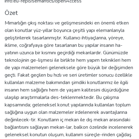
info:eu-repo/semantics/openAccess
Özet
Mimarlığın çıkış noktası ve gelişmesindeki en önemli etken
olan konutlar yüz-yıllar boyunca çeşitli yapı elemanlarıyla
geliştirilerek tasarlanmıştır. Kullanıcı ihtiyaçlarına, yöreye,
iklime, coğrafyaya göre tasarlanan bu yapılar insanın ha-
yatının uzunca bir kısmını geçirdiği mekanlardır. Günümüzde
teknolojinin ge-lişmesi ile birlikte hem yapım teknikleri hem
de yapı malzemeleri geleneksele göre büyük bir değişimden
geçti. Fakat geçilen bu hızlı ve seri üretimler sonucu özellikle
kullanılan malzeme bakımından şimdiki konutlarımız ile ilgili
insanın hem sağlığını hem de yaşam kalitesini düşürdüğüne
ulaşılıp araştırmalarla des-teklenmektedir. Bu çalışma
kapsamında; geleneksel konut yapılarında kullanılan toplum
sağlığına uygun olan malzemeler irdelenerek avantajlarına
değinilecek-tir. Konutların iç mekan ile dış mekan arasındaki
bağlantısını sağlayan mekan-lar, balkon özelinde incelenerek
geleneksel konutun oluşum, kullanım süreçle-rinden çağdaş