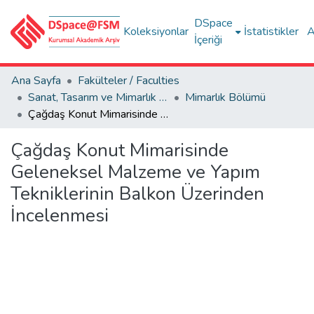
DSpace
Koleksiyonlar
İstatistikler
A
İçeriği
Ana Sayfa
Fakülteler / Faculties
Sanat, Tasarım ve Mimarlık Fakültesi / Faculty of Arts, Design and Architecture
Mimarlık Bölümü
Çağdaş Konut Mimarisinde Geleneksel Malzeme ve Yapım Tekniklerinin Balkon Üzerinden İncelenmesi
Çağdaş Konut Mimarisinde
Geleneksel Malzeme ve Yapım
Tekniklerinin Balkon Üzerinden
İncelenmesi