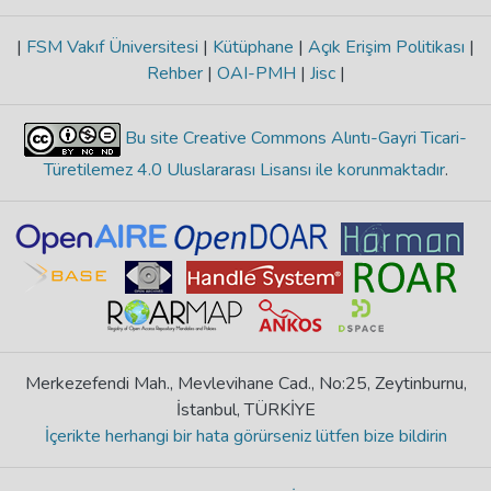
|
FSM Vakıf Üniversitesi
|
Kütüphane
|
Açık Erişim Politikası
|
Rehber
|
OAI-PMH
|
Jisc
|
Bu site Creative Commons Alıntı-Gayri Ticari-
Türetilemez 4.0 Uluslararası Lisansı ile korunmaktadır
.
Merkezefendi Mah., Mevlevihane Cad., No:25, Zeytinburnu,
İstanbul, TÜRKİYE
İçerikte herhangi bir hata görürseniz lütfen bize bildirin