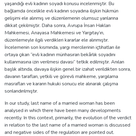
yaşandığı evli kadının soyadı konusu incelenmiştir. Bu
bağlamda öncelikle evli kadının soyadına ilişkin hükmün
gelişimi ele alınmış ve düzenlemenin olumsuz yanlarına
dikkat çekilmiştir. Daha sonra, Avrupa İnsan Hakları
Mahkemesi, Anayasa Mahkemesi ve Yargıtay’ın,
düzenlemeyle ilgili verdikleri kararlar ele alınmıştır.
İncelemenin son kısmında, yargı mercilerinin içtihatları ile
ortaya çıkan “evli kadının münhasıran bekârlık soyadını
kullanmasına izin verilmesi davası” tetkik edilmiştir. Anılan
başlık altında, davaya ilişkin genel bir izahat verildikten sonra,
davanın tarafları, yetkili ve görevli mahkeme, yargılama
masrafları ve kararın hukuki sonucu ele alınarak çalışma
sonlandırılmıştır.
In our study, last name of a married woman has been
analysed in which there have been many developments
recently. In this context, primarily, the evolution of the verdict
in relation to the last name of a married woman is discussed
and negative sides of the regulation are pointed out.