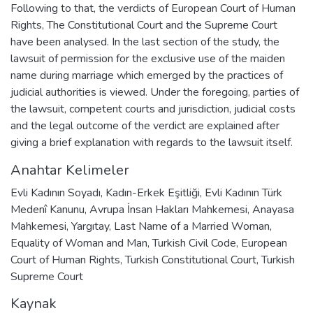
Following to that, the verdicts of European Court of Human
Rights, The Constitutional Court and the Supreme Court
have been analysed. In the last section of the study, the
lawsuit of permission for the exclusive use of the maiden
name during marriage which emerged by the practices of
judicial authorities is viewed. Under the foregoing, parties of
the lawsuit, competent courts and jurisdiction, judicial costs
and the legal outcome of the verdict are explained after
giving a brief explanation with regards to the lawsuit itself.
Anahtar Kelimeler
Evli Kadının Soyadı
,
Kadın-Erkek Eşitliği
,
Evli Kadının Türk
Medenî Kanunu
,
Avrupa İnsan Hakları Mahkemesi
,
Anayasa
Mahkemesi
,
Yargıtay
,
Last Name of a Married Woman
,
Equality of Woman and Man
,
Turkish Civil Code
,
European
Court of Human Rights
,
Turkish Constitutional Court
,
Turkish
Supreme Court
Kaynak