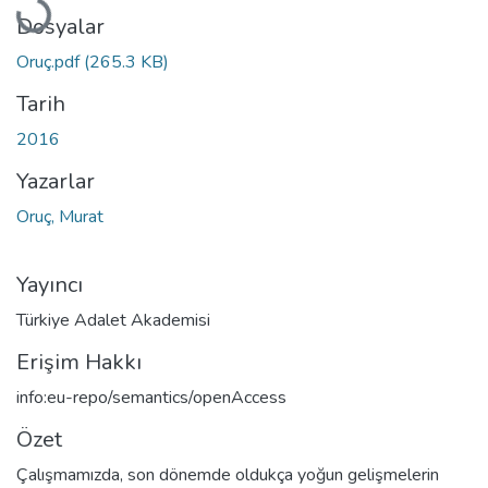
Yükleniyor...
Dosyalar
Oruç.pdf
(265.3 KB)
Tarih
2016
Yazarlar
Oruç, Murat
Yayıncı
Türkiye Adalet Akademisi
Erişim Hakkı
info:eu-repo/semantics/openAccess
Özet
Çalışmamızda, son dönemde oldukça yoğun gelişmelerin