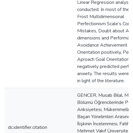
Linear Regression analyse
conducted. In most of the 
Frost Multidimensional
Perfectionism Scale’s Conc
Mistakes, Doubt about Act
dimensions and Performan
Avoidance Achievement G
Orientation positively, Per
Aproach Goal Orientation
negatively predicted perf
anxiety. The results were 
in light of the literature.
GENCER, Musab Bilal, Müz
Bölümü Öğrencilerinde Pe
Anksiyetesi, Mükemmelliyet
Başarı Yönelimleri Arasında
İlişkinin İncelenmesi, Fatih 
dc.identifier.citation
Mehmet Vakıf Üniversitesi