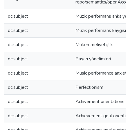
repo/semantics/openAcce
dc.subject
Müzik performans anksiyet
dc.subject
Müzik performans kaygısı
dc.subject
Mükemmeliyetçilik
dc.subject
Başarı yönelimleri
dc.subject
Music performance anxiety
dc.subject
Perfectionism
dc.subject
Achivement orientations
dc.subject
Achievement goal orientat