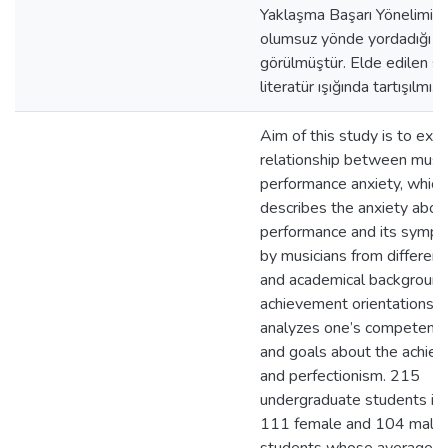
Yaklaşma Başarı Yönelimini
olumsuz yönde yordadığı
görülmüştür. Elde edilen so
literatür ışığında tartışılmıştı
Aim of this study is to exa
relationship between musi
performance anxiety, which
describes the anxiety abou
performance and its sympt
by musicians from different
and academical background
achievement orientations, 
analyzes one’s competence
and goals about the achie
and perfectionism. 215
undergraduate students inc
111 female and 104 male