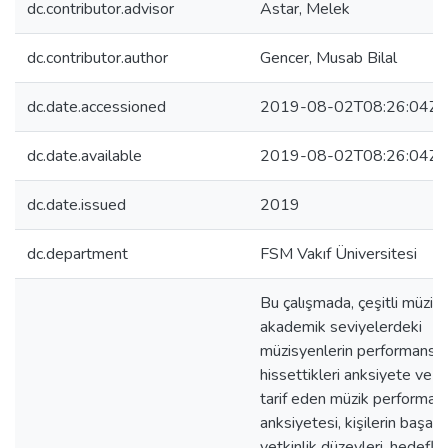
dc.contributor.advisor
Astar, Melek
dc.contributor.author
Gencer, Musab Bilal
dc.date.accessioned
2019-08-02T08:26:04Z
dc.date.available
2019-08-02T08:26:04Z
dc.date.issued
2019
dc.department
FSM Vakıf Üniversitesi
Bu çalışmada, çeşitli müzika
akademik seviyelerdeki
müzisyenlerin performanslarıy
hissettikleri anksiyete ve bel
tarif eden müzik performan
anksiyetesi, kişilerin başarıyl
yetkinlik düzeyleri, hedefler