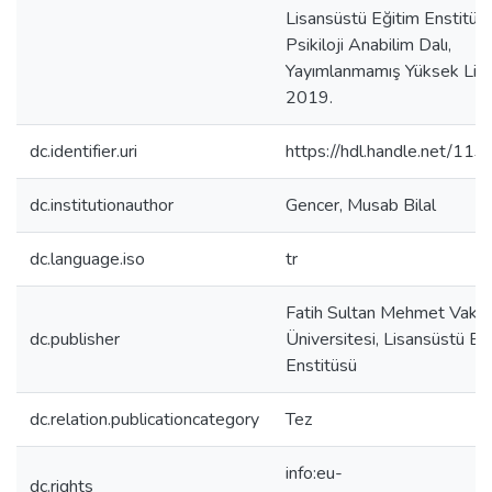
Lisansüstü Eğitim Enstitüs
Psikiloji Anabilim Dalı,
Yayımlanmamış Yüksek Lisa
2019.
dc.identifier.uri
https://hdl.handle.net/11
dc.institutionauthor
Gencer, Musab Bilal
dc.language.iso
tr
Fatih Sultan Mehmet Vakıf
dc.publisher
Üniversitesi, Lisansüstü Eğ
Enstitüsü
dc.relation.publicationcategory
Tez
info:eu-
dc.rights