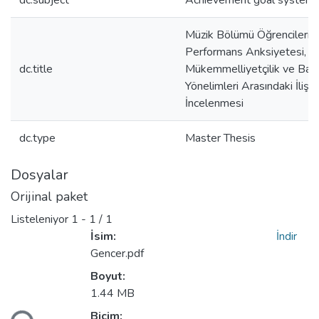
dc.subject
Achievement goal system
Müzik Bölümü Öğrencilerin
Performans Anksiyetesi,
dc.title
Mükemmelliyetçilik ve Başa
Yönelimleri Arasındaki İlişki
İncelenmesi
dc.type
Master Thesis
Dosyalar
Orijinal paket
Listeleniyor
1 - 1 / 1
İsim:
İndir
Gencer.pdf
Boyut:
Yükleniyor...
1.44 MB
Biçim: