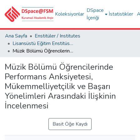
DSpace
Koleksiyonlar
İstatistikler
A
İçeriği
Ana Sayfa
Enstitüler / Institutes
Lisansüstü Eğitim Enstitüsü Tez Koleksiyonu
Müzik Bölümü Öğrencilerinde Performans Anksiyetesi, Mükemmelliyetçilik ve Başarı Yönelimleri Arasındaki İlişkinin İncelenmesi
Müzik Bölümü Öğrencilerinde
Performans Anksiyetesi,
Mükemmelliyetçilik ve Başarı
Yönelimleri Arasındaki İlişkinin
İncelenmesi
Basit Öğe Kaydı