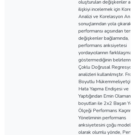
oluşturulan değişkenler ara
ilişkiyi incelemek için Kore
Analizi ve Korelasyon Anali
sonuçlarından yola çıkarak 
performansı açısından teme
değişkenler bağlamında,
performans anksiyetesi
yordayıcılarının farklılaşma 
göstermediğinin belirlenmes
Çoklu Doğrusal Regresyon
analizleri kullanılmıştır. Fro
Boyutlu Mükemmeliyetçilik
Hata Yapma Endişesi ve
Yaptığından Emin Olamama
boyutları ile 2x2 Başarı Yön
Ölçeği Performans Kaçınm
Yöneliminin performans
anksiyetesini çoğu modelde
olarak olumlu yönde, Perf