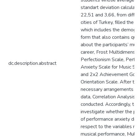
students whose average a
standart deviation calculat
22,51 and 3,66, from diffe
cities of Turkey, filled the 
which includes the demogr
form that also contains qu
about the participants’ mus
career, Frost Multidimensio
Perfectionism Scale, Perf
dc.description.abstract
Anxiety Scale for Music St
and 2x2 Achievement Goa
Orientation Scale. After th
necessary arrangements in
data, Correlation Analysis
conducted. Accordingly, to
investigate whether the pr
of performance anxiety diff
respect to the variables re
musical performance, Multi