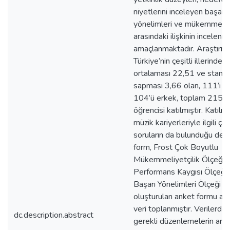
niyetlerini inceleyen başarı
yönelimleri ve mükemmeliye
arasındaki ilişkinin incelenm
amaçlanmaktadır. Araştırm
Türkiye’nin çeşitli illerinden,
ortalaması 22,51 ve standa
sapması 3,66 olan, 111’i k
104’ü erkek, toplam 215 l
öğrencisi katılmıştır. Katılım
müzik kariyerleriyle ilgili çeşi
soruların da bulunduğu dem
form, Frost Çok Boyutlu
Mükemmeliyetçilik Ölçeği,
Performans Kaygısı Ölçeği
Başarı Yönelimleri Ölçeği il
oluşturulan anket formu arac
veri toplanmıştır. Verilerde 
dc.description.abstract
gerekli düzenlemelerin ard