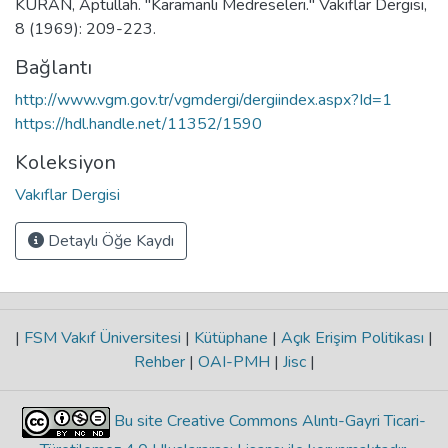
KURAN, Aptullah. "Karamanlı Medreseleri." Vakıflar Dergisi,
8 (1969): 209-223.
Bağlantı
http://www.vgm.gov.tr/vgmdergi/dergiindex.aspx?Id=1
https://hdl.handle.net/11352/1590
Koleksiyon
Vakıflar Dergisi
Detaylı Öğe Kaydı
|
FSM Vakıf Üniversitesi
|
Kütüphane
|
Açık Erişim Politikası
|
Rehber
|
OAI-PMH
|
Jisc
|
Bu site Creative Commons Alıntı-Gayri Ticari-