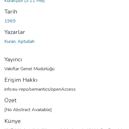
Kuran.pdf
(3.11 MB)
Tarih
1969
Yazarlar
Kuran, Aptullah
Yayıncı
Vakıflar Genel Müdürlüğü
Erişim Hakkı
info:eu-repo/semantics/openAccess
Özet
[No Abstract Available]
Künye