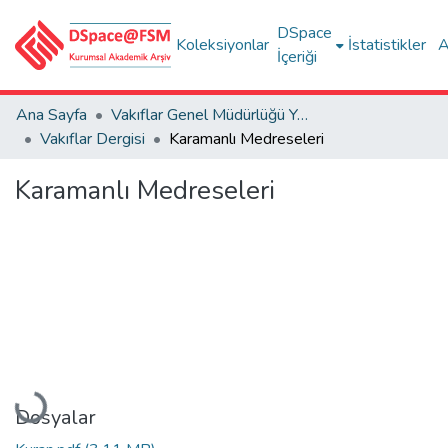
DSpace
Koleksiyonlar
İstatistikler
A
İçeriği
Ana Sayfa
Vakıflar Genel Müdürlüğü Yayınları
Vakıflar Dergisi
Karamanlı Medreseleri
Karamanlı Medreseleri
Yükleniyor...
Dosyalar