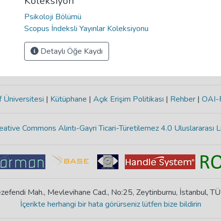
Koleksiyon
Psikoloji Bölümü
Scopus İndeksli Yayınlar Koleksiyonu
Detaylı Öğe Kaydı
 Üniversitesi
|
Kütüphane
|
Açık Erişim Politikası
|
Rehber
|
OAI
eative Commons Alıntı-Gayri Ticari-Türetilemez 4.0 Uluslararası L
zefendi Mah., Mevlevihane Cad., No:25, Zeytinburnu, İstanbul, T
İçerikte herhangi bir hata görürseniz lütfen bize bildirin