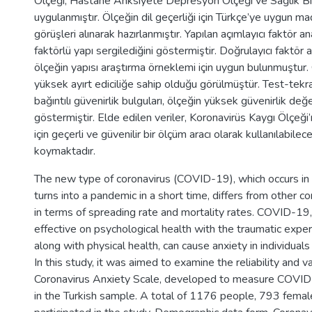
Ölçeği, Hastane Anksiyete Depresyon Ölçeği ve Sağlık Bil
uygulanmıştır. Ölçeğin dil geçerliği için Türkçe’ye uygun ma
görüşleri alınarak hazırlanmıştır. Yapılan açımlayıcı faktör an
faktörlü yapı sergilediğini göstermiştir. Doğrulayıcı faktör 
ölçeğin yapısı araştırma örneklemi için uygun bulunmuştur
yüksek ayırt ediciliğe sahip olduğu görülmüştür. Test-tekra
bağıntılı güvenirlik bulguları, ölçeğin yüksek güvenirlik de
göstermiştir. Elde edilen veriler, Koronavirüs Kaygı Ölçeği
için geçerli ve güvenilir bir ölçüm aracı olarak kullanılabilec
koymaktadır.
The new type of coronavirus (COVID-19), which occurs in
turns into a pandemic in a short time, differs from other c
in terms of spreading rate and mortality rates. COVID-19,
effective on psychological health with the traumatic exper
along with physical health, can cause anxiety in individuals d
In this study, it was aimed to examine the reliability and va
Coronavirus Anxiety Scale, developed to measure COVID-
in the Turkish sample. A total of 1176 people, 793 fema