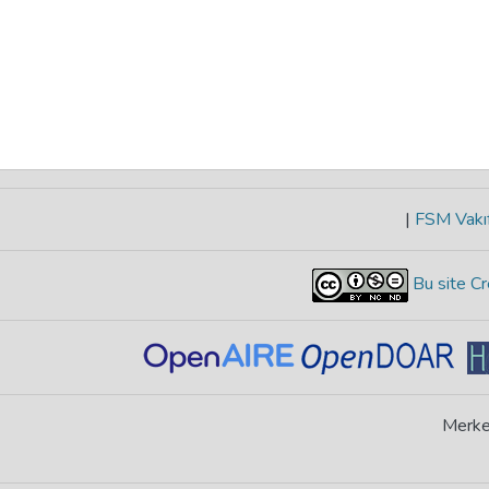
|
FSM Vakıf
Bu site Cr
Merke