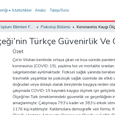
eriği
İstatistikler
Analiz
Talep/Soru
İnsan ve Toplum Bilimleri Fakültesi / Faculty of Humanities and Social Sciences
Psikoloji Bölümü
eği’nin Türkçe Güvenirlik Ve 
Özet
Çin’in Wuhan kentinde ortaya çıkan ve kısa sürede pandem
koronavirüs (COVID-19), yayılma hızı ve mortalite oranları 
salgınlarından ayrılmaktadır. Fiziksel sağlık yanında berabe
travmatik yaşantılar ile psikolojik sağlık üzerinde de etkil
doğrudan veya dolaylı olarak bireylerde kaygıya neden ola
çalışmada COVID-19 kaynaklı kaygıyı ölçmek için geliştiri
Ölçeği’nin Türk örneklemindeki güvenirlik ve geçerliliğinin 
amaçlanmıştır. Çalışmaya 793’ü kadın ve 383’ü erkek olm
1176 kişi katılmıştır. Katılımcılara demografik veri formu, 