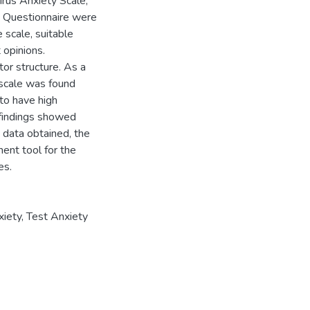
irus Anxiety Scale,
s Questionnaire were
e scale, suitable
 opinions.
tor structure. As a
e scale was found
to have high
y findings showed
e data obtained, the
ent tool for the
es.
xiety
,
Test Anxiety