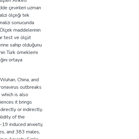
işleri Anketi
dde çevirileri uzman
alizi ölçeği tek
analizi sonucunda
. Ölçek maddelerinin
r test ve ölçüt
ğerine sahip olduğunu
’nin Türk örneklemi
eğini ortaya
 Wuhan, China, and
oronavirus outbreaks
 which is also
iences it brings
irectly or indirectly.
lidity of the
19 induced anxiety,
les, and 383 males,