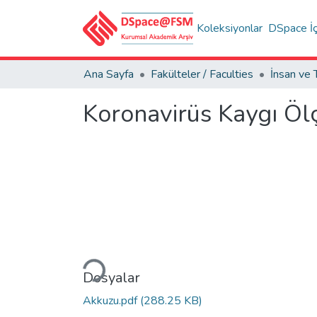
Koleksiyonlar
DSpace İç
Ana Sayfa
Fakülteler / Faculties
Koronavirüs Kaygı Ölç
Yükleniyor...
Dosyalar
Akkuzu.pdf
(288.25 KB)