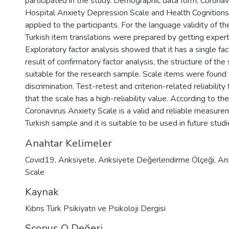
participated in the study. Demographic data form, Coronav
Hospital Anxiety Depression Scale and Health Cognition
applied to the participants. For the language validity of th
Turkish item translations were prepared by getting expert
Exploratory factor analysis showed that it has a single fac
result of confirmatory factor analysis, the structure of th
suitable for the research sample. Scale items were found 
discrimination. Test-retest and criterion-related reliabilit
that the scale has a high-reliability value. According to th
Coronavirus Anxiety Scale is a valid and reliable measurem
Turkish sample and it is suitable to be used in future studi
Anahtar Kelimeler
Covıd19
,
Anksiyete
,
Anksiyete Değerlendirme Ölçeği
,
An
Scale
Kaynak
Kıbrıs Türk Psikiyatri ve Psikoloji Dergisi
Scopus Q Değeri