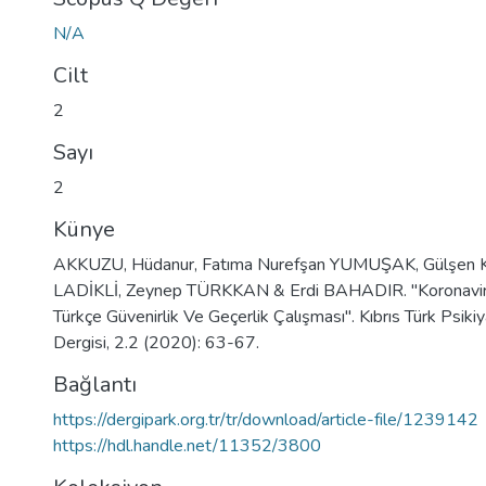
N/A
Cilt
2
Sayı
2
Künye
AKKUZU, Hüdanur, Fatıma Nurefşan YUMUŞAK, Gülşen
LADİKLİ, Zeynep TÜRKKAN & Erdi BAHADIR. "Koronavirüs
Türkçe Güvenirlik Ve Geçerlik Çalışması". Kıbrıs Türk Psikiy
Dergisi, 2.2 (2020): 63-67.
Bağlantı
https://dergipark.org.tr/tr/download/article-file/1239142
https://hdl.handle.net/11352/3800