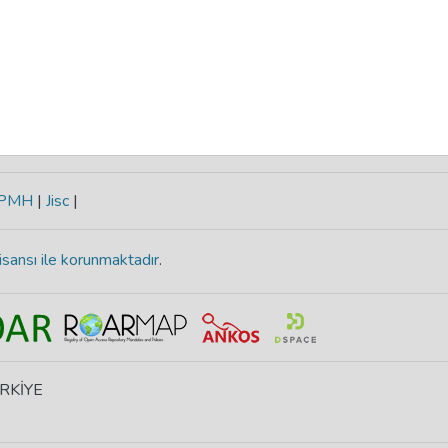
-PMH
|
Jisc
|
isansı ile korunmaktadır
.
ÜRKİYE