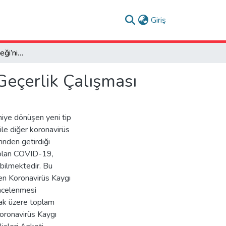
(current)
Giriş
Koronavirüs Kaygı Ölçeği’nin Türkçe Güvenirlik Ve Geçerlik Çalışması
Geçerlik Çalışması
iye dönüşen yeni tip
ile diğer koronavirüs
rinden getirdiği
i olan COVID-19,
bilmektedir. Bu
len Koronavirüs Kaygı
incelenmesi
ak üzere toplam
Koronavirüs Kaygı