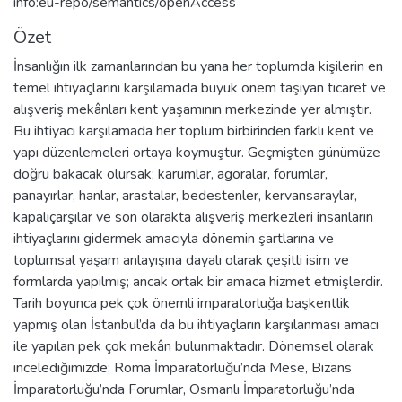
info:eu-repo/semantics/openAccess
Özet
İnsanlığın ilk zamanlarından bu yana her toplumda kişilerin en
temel ihtiyaçlarını karşılamada büyük önem taşıyan ticaret ve
alışveriş mekânları kent yaşamının merkezinde yer almıştır.
Bu ihtiyacı karşılamada her toplum birbirinden farklı kent ve
yapı düzenlemeleri ortaya koymuştur. Geçmişten günümüze
doğru bakacak olursak; karumlar, agoralar, forumlar,
panayırlar, hanlar, arastalar, bedestenler, kervansaraylar,
kapalıçarşılar ve son olarakta alışveriş merkezleri insanların
ihtiyaçlarını gidermek amacıyla dönemin şartlarına ve
toplumsal yaşam anlayışına dayalı olarak çeşitli isim ve
formlarda yapılmış; ancak ortak bir amaca hizmet etmişlerdir.
Tarih boyunca pek çok önemli imparatorluğa başkentlik
yapmış olan İstanbul’da da bu ihtiyaçların karşılanması amacı
ile yapılan pek çok mekân bulunmaktadır. Dönemsel olarak
incelediğimizde; Roma İmparatorluğu’nda Mese, Bizans
İmparatorluğu’nda Forumlar, Osmanlı İmparatorluğu’nda