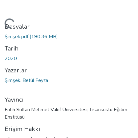
niyor...
Dosyalar
Şimşek.pdf
(190.36 MB)
Tarih
2020
Yazarlar
Şimşek. Betül Feyza
Yayıncı
Fatih Sultan Mehmet Vakıf Üniversitesi, Lisansüstü Eğitim
Enstitüsü
Erişim Hakkı