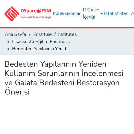
DSpace
Koleksiyonlar
İstatistikler
A
İçeriği
Ana Sayfa
Enstitüler / Institutes
Lisansüstü Eğitim Enstitüsü Tez Koleksiyonu
Bedesten Yapılarının Yeniden Kullanım Sorunlarının İncelenmesi ve Galata Bedesteni Restorasyon Önerisi
Bedesten Yapılarının Yeniden
Kullanım Sorunlarının İncelenmesi
ve Galata Bedesteni Restorasyon
Önerisi