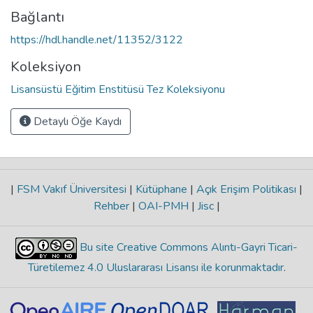
Bağlantı
https://hdl.handle.net/11352/3122
Koleksiyon
Lisansüstü Eğitim Enstitüsü Tez Koleksiyonu
Detaylı Öğe Kaydı
|
FSM Vakıf Üniversitesi
|
Kütüphane
|
Açık Erişim Politikası
|
Rehber
|
OAI-PMH
|
Jisc
|
Bu site Creative Commons Alıntı-Gayri Ticari-
Türetilemez 4.0 Uluslararası Lisansı ile korunmaktadır
.