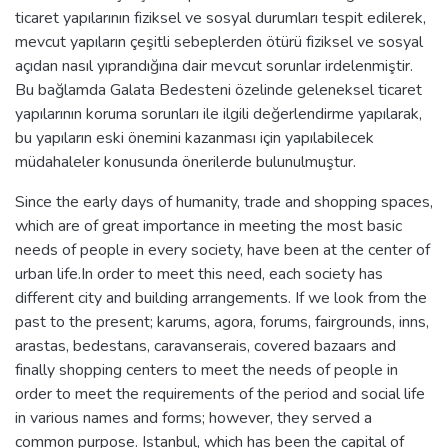
ticaret yapılarının fiziksel ve sosyal durumları tespit edilerek,
mevcut yapıların çeşitli sebeplerden ötürü fiziksel ve sosyal
açıdan nasıl yıprandığına dair mevcut sorunlar irdelenmiştir.
Bu bağlamda Galata Bedesteni özelinde geleneksel ticaret
yapılarının koruma sorunları ile ilgili değerlendirme yapılarak,
bu yapıların eski önemini kazanması için yapılabilecek
müdahaleler konusunda önerilerde bulunulmuştur.
Since the early days of humanity, trade and shopping spaces,
which are of great importance in meeting the most basic
needs of people in every society, have been at the center of
urban life.In order to meet this need, each society has
different city and building arrangements. If we look from the
past to the present; karums, agora, forums, fairgrounds, inns,
arastas, bedestans, caravanserais, covered bazaars and
finally shopping centers to meet the needs of people in
order to meet the requirements of the period and social life
in various names and forms; however, they served a
common purpose. Istanbul, which has been the capital of