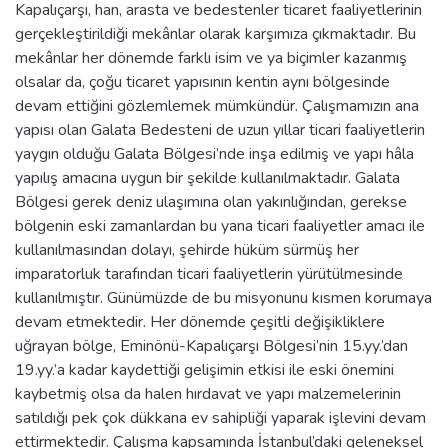
Kapalıçarşı, han, arasta ve bedestenler ticaret faaliyetlerinin
gerçekleştirildiği mekânlar olarak karşımıza çıkmaktadır. Bu
mekânlar her dönemde farklı isim ve ya biçimler kazanmış
olsalar da, çoğu ticaret yapısının kentin aynı bölgesinde
devam ettiğini gözlemlemek mümkündür. Çalışmamızın ana
yapısı olan Galata Bedesteni de uzun yıllar ticari faaliyetlerin
yaygın olduğu Galata Bölgesi’nde inşa edilmiş ve yapı hâla
yapılış amacına uygun bir şekilde kullanılmaktadır. Galata
Bölgesi gerek deniz ulaşımına olan yakınlığından, gerekse
bölgenin eski zamanlardan bu yana ticari faaliyetler amacı ile
kullanılmasından dolayı, şehirde hüküm sürmüş her
imparatorluk tarafından ticari faaliyetlerin yürütülmesinde
kullanılmıştır. Günümüzde de bu misyonunu kısmen korumaya
devam etmektedir. Her dönemde çeşitli değişikliklere
uğrayan bölge, Eminönü-Kapalıçarşı Bölgesi’nin 15.yy.’dan
19.yy.’a kadar kaydettiği gelişimin etkisi ile eski önemini
kaybetmiş olsa da halen hırdavat ve yapı malzemelerinin
satıldığı pek çok dükkana ev sahipliği yaparak işlevini devam
ettirmektedir. Çalışma kapsamında İstanbul’daki geleneksel