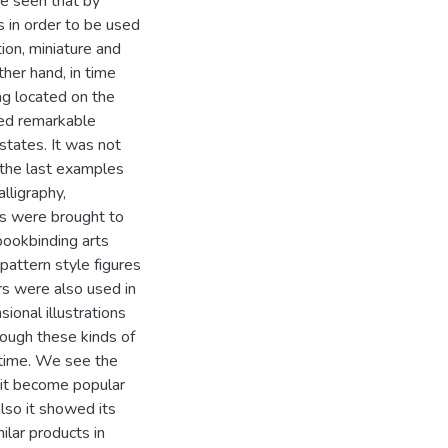
e seen that by
 in order to be used
tion, miniature and
her hand, in time
g located on the
sted remarkable
 states. It was not
s the last examples
alligraphy,
ks were brought to
 bookbinding arts
 pattern style figures
rs were also used in
ional illustrations
ough these kinds of
 time. We see the
t it become popular
also it showed its
ilar products in