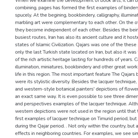
When we examine the development of book arts, it can b
combining, pages has formed the first examples of binders
spucely. At the begining, bookbindery, calligraphy, illumina
marbling art were complementary to each other. On the ot
they become independent of each other. Besides the bein
busiest routes, Iran has also its ancient culture and it ho
states of Islamic Civilization. Qajars was one of the these
only the last Turkish state located on Iran, but also it wa
of the rich artistic heritage lasting for hundreds of years. C
ılluminatıon, miniatures, bookbindery and other great wor
life in this region. The most important feature The Qajars
were its stylistic diversity. Besides the lacquer technique,
and western-style botanical painters' depictions of flowe
an exact same way. It is even possible to see three dimens
and perspectives examples of the lacquer technique. Alth
western depictions were not used in the region until that
first examples of lacquer technique on Timurid period, bu
during the Qajar period. . Not only within the country, but 
effects in neighboring countries. For examples, we see sim