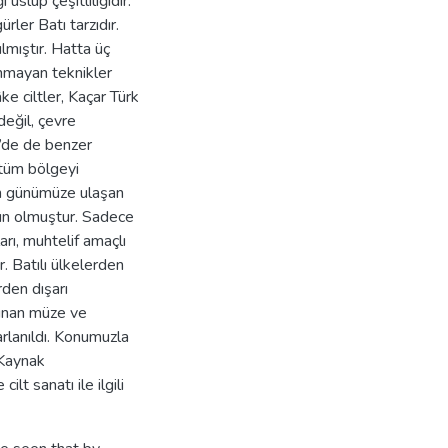
 üslup çeşitliliğidir.
rler Batı tarzıdır.
ılmıştır. Hatta üç
nmayan teknikler
âke ciltler, Kaçar Türk
eğil, çevre
r’de de benzer
 tüm bölgeyi
nin günümüze ulaşan
ğun olmuştur. Sadece
arı, muhtelif amaçlı
r. Batılı ülkelerden
rden dışarı
lunan müze ve
arlanıldı. Konumuzla
 Kaynak
ilt sanatı ile ilgili