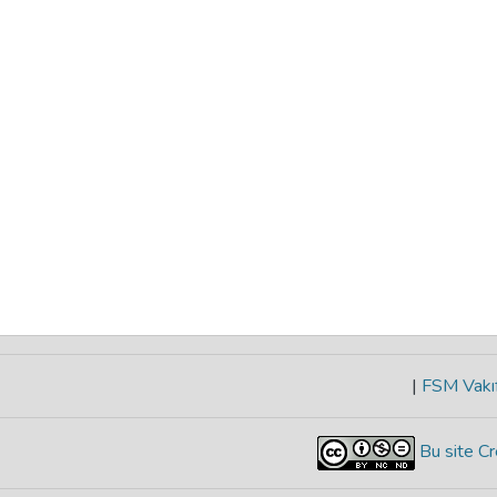
|
FSM Vakıf
Bu site Cr