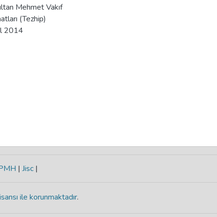
ultan Mehmet Vakıf
tları (Tezhip)
ul 2014
-PMH
|
Jisc
|
isansı ile korunmaktadır
.