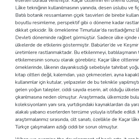
eserleri burada verilmiştir. Kaçar ciltlerinin en önemli özelliği
Lâke tekniğinin kullanılmasının yanında, desen üslubu ve figü
Batılı botanik ressamlarının çiçek tasvirleri de birebir kullan
boyutlu resimleme, perspektif gibi o döneme kadar rastla
dikkat çekicidir. İlk örneklerine Timurlular’da rastladığımız l
Devleti döneminde rağbet görmüştür. Sadece ülke içinde d
ülkelerde de etkilerini göstermiştir. Babürler’de ve Keşmi
üretimlere rastlanmaktadır. Bu etkilenmeyi, batılılaşmanın
etkilemesinin sonucu olarak görebiliriz. Kaçar lâke ciltleri
örneklerinde, lâkenin dayanıksızlığı sebebiyle tahribat yo
kitap ciltleri değil, kalemdan, yazı çekmeceleri, ayna kapakl
kullanımlar için kutular, yelpazeler de bu teknikle yapılmıştı
gelen yoğun talepler, ciddi sayıda eserin, ait olduğu ülkele
çıkarılmasına neden olmuştur. Araştırmada, ülkemizde bu
koleksiyonların yanı sıra, yurtdışındaki kaynaklardan da yar
alakalı yabancı eserlerden tercüme yoluyla istifade edildi.
araştırmalarımız sırasında, cilt sanatı, özellikle de Kaçar lâke c
Türkçe çalışmaların azlığı ciddi bir sorun olmuştur.