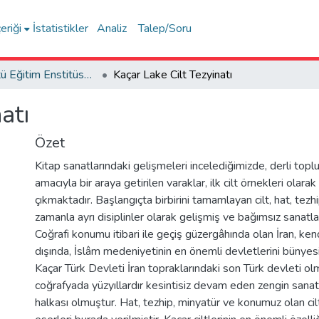
eriği
İstatistikler
Analiz
Talep/Soru
Lisansüstü Eğitim Enstitüsü Tez Koleksiyonu
Kaçar Lake Cilt Tezyinatı
atı
Özet
Kitap sanatlarındaki gelişmeleri incelediğimizde, derli topl
amacıyla bir araya getirilen varaklar, ilk cilt örnekleri olara
çıkmaktadır. Başlangıçta birbirini tamamlayan cilt, hat, tezh
zamanla ayrı disiplinler olarak gelişmiş ve bağımsız sanatlar
Coğrafi konumu itibari ile geçiş güzergâhında olan İran, ken
dışında, İslâm medeniyetinin en önemli devletlerini bünyesi
Kaçar Türk Devleti İran topraklarındaki son Türk devleti ol
coğrafyada yüzyıllardır kesintisiz devam eden zengin sanat
halkası olmuştur. Hat, tezhip, minyatür ve konumuz olan cil