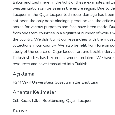
Babur and Cashmere. İn the light of these examples, influ
westernization can be seen in the entire region. Due to t
Lacquer, in the Qajar lacquer technique, damage has been
not been the only book bindings: pencil boxes, the article 
boxes for various purposes and fans have been made. D
from Western countries in a significant number of works
the country. We didn’t limit our researches with the muse
collections in our country. We also benefit from foreign so
study of the source of Qajar lacquer art and bookbindery ar
Turkish studies has become a serious problem. We have s
resources and have translated into Turkish.
Açıklama
FSM Vakıf Üniversitesi, Güzel Sanatlar Enstitüsü
Anahtar Kelimeler
Cilt
,
Kaçar
,
Lâke
,
Bookbinding
,
Qajar
,
Lacquer
Künye