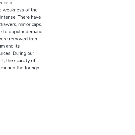
ence of
he weakness of the
 intense. There have
drawers, mirror caps,
ue to popular demand
 were removed from
um and its
urces. During our
t, the scarcity of
canned the foreign