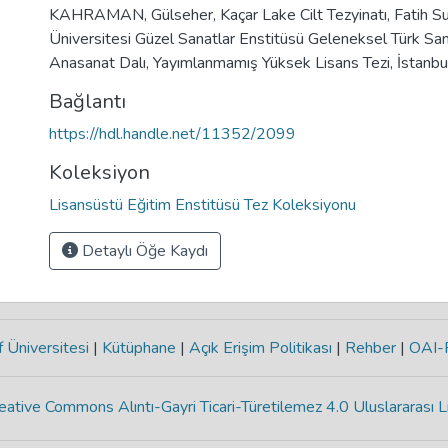
KAHRAMAN, Gülseher, Kaçar Lake Cilt Tezyinatı, Fatih S
Üniversitesi Güzel Sanatlar Enstitüsü Geleneksel Türk Sana
Anasanat Dalı, Yayımlanmamış Yüksek Lisans Tezi, İstanb
Bağlantı
https://hdl.handle.net/11352/2099
Koleksiyon
Lisansüstü Eğitim Enstitüsü Tez Koleksiyonu
Detaylı Öğe Kaydı
 Üniversitesi
|
Kütüphane
|
Açık Erişim Politikası
|
Rehber
|
OAI
eative Commons Alıntı-Gayri Ticari-Türetilemez 4.0 Uluslararası L