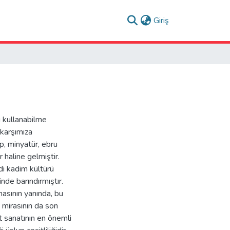
(current)
Giriş
u kullanabilme
k karşımıza
ip, minyatür, ebru
 haline gelmiştir.
di kadim kültürü
nde barındırmıştır.
masının yanında, bu
 mirasının da son
t sanatının en önemli