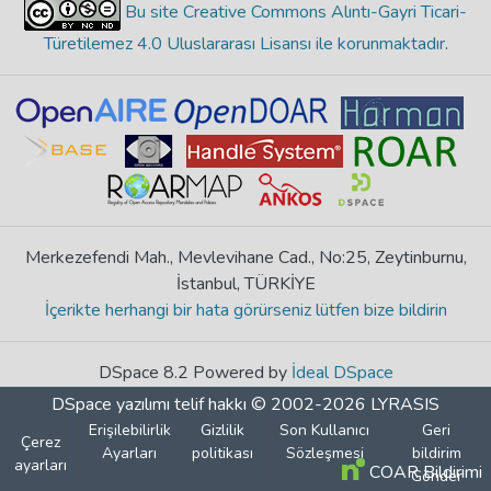
Bu site Creative Commons Alıntı-Gayri Ticari-
Türetilemez 4.0 Uluslararası Lisansı ile korunmaktadır
.
Merkezefendi Mah., Mevlevihane Cad., No:25, Zeytinburnu,
İstanbul, TÜRKİYE
İçerikte herhangi bir hata görürseniz lütfen bize bildirin
DSpace 8.2 Powered by
İdeal DSpace
DSpace yazılımı
telif hakkı © 2002-2026
LYRASIS
Erişilebilirlik
Gizlilik
Son Kullanıcı
Geri
Çerez
Ayarları
politikası
Sözleşmesi
bildirim
ayarları
COAR Bildirimi
Gönder