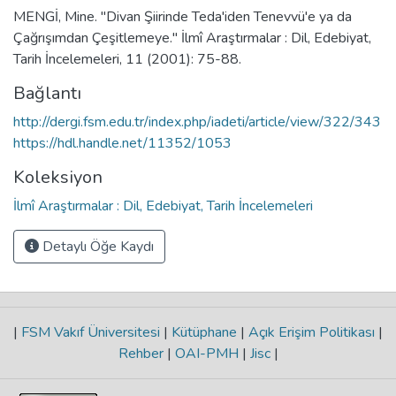
MENGİ, Mine. "Divan Şiirinde Teda'iden Tenevvü'e ya da
Çağrışımdan Çeşitlemeye." İlmî Araştırmalar : Dil, Edebiyat,
Tarih İncelemeleri, 11 (2001): 75-88.
Bağlantı
http://dergi.fsm.edu.tr/index.php/iadeti/article/view/322/343
https://hdl.handle.net/11352/1053
Koleksiyon
İlmî Araştırmalar : Dil, Edebiyat, Tarih İncelemeleri
Detaylı Öğe Kaydı
|
FSM Vakıf Üniversitesi
|
Kütüphane
|
Açık Erişim Politikası
|
Rehber
|
OAI-PMH
|
Jisc
|