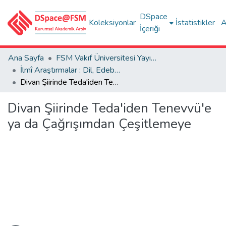
DSpace
Koleksiyonlar
İstatistikler
A
İçeriği
Ana Sayfa
FSM Vakıf Üniversitesi Yayınları / Publications of FSM Vakif University
İlmî Araştırmalar : Dil, Edebiyat, Tarih İncelemeleri
Divan Şiirinde Teda'iden Tenevvü'e ya da Çağrışımdan Çeşitlemeye
Divan Şiirinde Teda'iden Tenevvü'e
ya da Çağrışımdan Çeşitlemeye