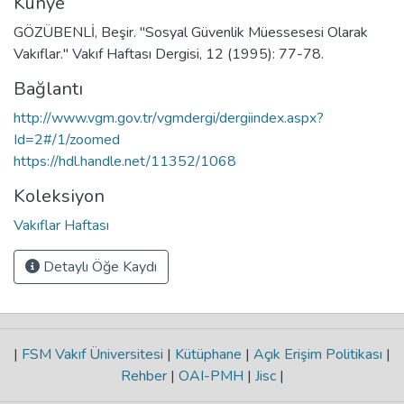
Künye
GÖZÜBENLİ, Beşir. "Sosyal Güvenlik Müessesesi Olarak
Vakıflar." Vakıf Haftası Dergisi, 12 (1995): 77-78.
Bağlantı
http://www.vgm.gov.tr/vgmdergi/dergiindex.aspx?
Id=2#/1/zoomed
https://hdl.handle.net/11352/1068
Koleksiyon
Vakıflar Haftası
Detaylı Öğe Kaydı
|
FSM Vakıf Üniversitesi
|
Kütüphane
|
Açık Erişim Politikası
|
Rehber
|
OAI-PMH
|
Jisc
|