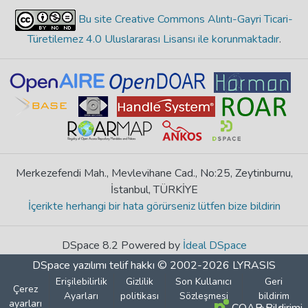
Bu site Creative Commons Alıntı-Gayri Ticari-
Türetilemez 4.0 Uluslararası Lisansı ile korunmaktadır
.
Merkezefendi Mah., Mevlevihane Cad., No:25, Zeytinburnu,
İstanbul, TÜRKİYE
İçerikte herhangi bir hata görürseniz lütfen bize bildirin
DSpace 8.2 Powered by
İdeal DSpace
DSpace yazılımı
telif hakkı © 2002-2026
LYRASIS
Erişilebilirlik
Gizlilik
Son Kullanıcı
Geri
Çerez
Ayarları
politikası
Sözleşmesi
bildirim
ayarları
COAR Bildirimi