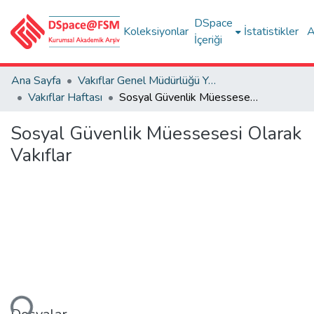
DSpace
Koleksiyonlar
İstatistikler
A
İçeriği
Ana Sayfa
Vakıflar Genel Müdürlüğü Yayınları
Vakıflar Haftası
Sosyal Güvenlik Müessesesi Olarak Vakıflar
Sosyal Güvenlik Müessesesi Olarak
Vakıflar