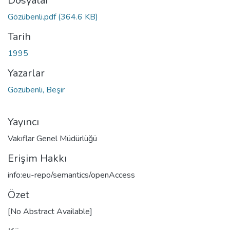
niyor...
Dosyalar
Gözübenli.pdf
(364.6 KB)
Tarih
1995
Yazarlar
Gözübenli, Beşir
Yayıncı
Vakıflar Genel Müdürlüğü
Erişim Hakkı
info:eu-repo/semantics/openAccess
Özet
[No Abstract Available]