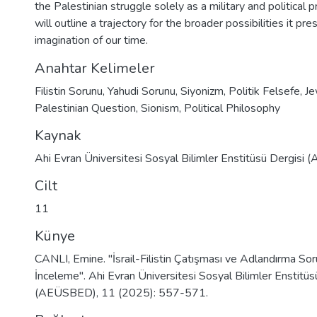
the Palestinian struggle solely as a military and political 
will outline a trajectory for the broader possibilities it pre
imagination of our time.
Anahtar Kelimeler
Filistin Sorunu
,
Yahudi Sorunu
,
Siyonizm
,
Politik Felsefe
,
Je
Palestinian Question
,
Sionism
,
Political Philosophy
Kaynak
Ahi Evran Üniversitesi Sosyal Bilimler Enstitüsü Dergis
Cilt
11
Künye
CANLI, Emine. "İsrail-Filistin Çatışması ve Adlandırma Soru
İnceleme". Ahi Evran Üniversitesi Sosyal Bilimler Enstitüs
(AEÜSBED), 11 (2025): 557-571.