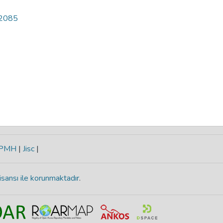
02085
-PMH
|
Jisc
|
isansı ile korunmaktadır
.