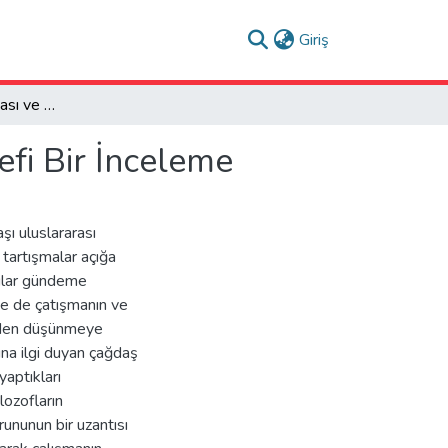
(current)
Giriş
İsrail-Filistin Çatışması ve Adlandırma Sorunu: Felsefi Bir İnceleme
efi Bir İnceleme
ı uluslararası
i tartışmalar açığa
rular gündeme
de de çatışmanın ve
niden düşünmeye
runa ilgi duyan çağdaş
yaptıkları
lozofların
rununun bir uzantısı