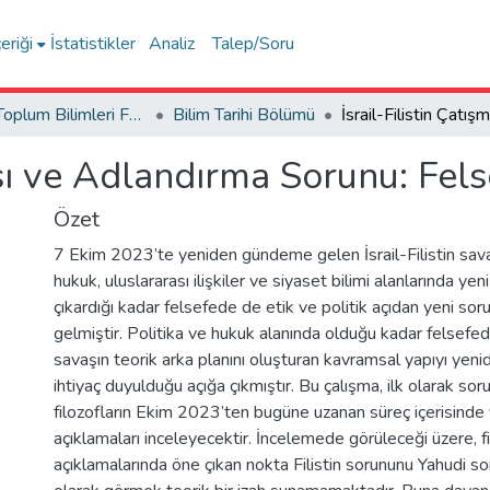
eriği
İstatistikler
Analiz
Talep/Soru
İnsan ve Toplum Bilimleri Fakültesi / Faculty of Humanities and Social Sciences
Bilim Tarihi Bölümü
ası ve Adlandırma Sorunu: Fels
Özet
7 Ekim 2023’te yeniden gündeme gelen İsrail-Filistin savaş
hukuk, uluslararası ilişkiler ve siyaset bilimi alanlarında yen
çıkardığı kadar felsefede de etik ve politik açıdan yeni so
gelmiştir. Politika ve hukuk alanında olduğu kadar felsefe
savaşın teorik arka planını oluşturan kavramsal yapıyı ye
ihtiyaç duyulduğu açığa çıkmıştır. Bu çalışma, ilk olarak so
filozofların Ekim 2023’ten bugüne uzanan süreç içerisinde 
açıklamaları inceleyecektir. İncelemede görüleceği üzere, fi
açıklamalarında öne çıkan nokta Filistin sorununu Yahudi so