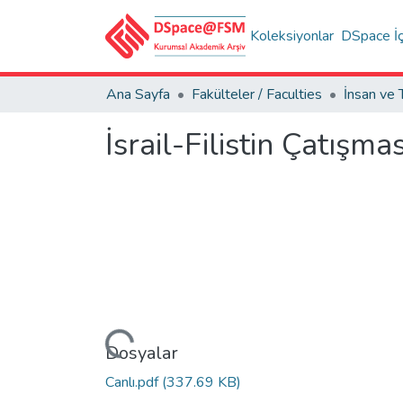
Koleksiyonlar
DSpace İç
Ana Sayfa
Fakülteler / Faculties
İsrail-Filistin Çatışm
Yükleniyor...
Dosyalar
Canlı.pdf
(337.69 KB)