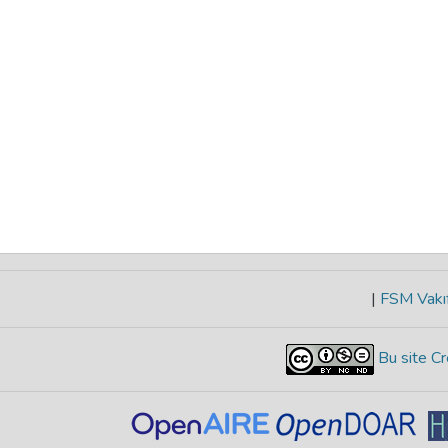
|
FSM Vakıf
Bu site Cr