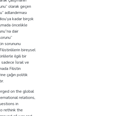
arak çalışmanın
orunu” olarak geçen
nu” adlandırması
iou’ya kadar birçok
lışmada öncelikle
unu”na dair
 sorunu”
stin sorununu
listinlilerin bireysel
lerle ilgili bir
 sadece İsrail ve
mada Filistin
ine çağın politik
ır.
erged on the global
ernational relations,
uestions in
o rethink the