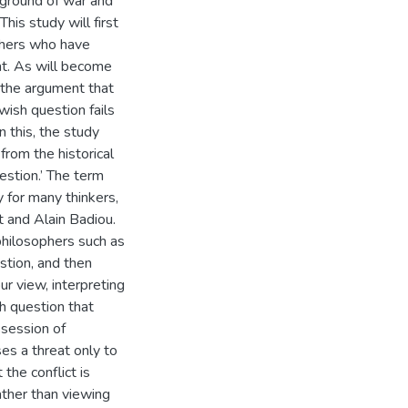
kground of war and
This study will first
hers who have
t. As will become
s the argument that
wish question fails
n this, the study
from the historical
estion.’ The term
y for many thinkers,
 and Alain Badiou.
 philosophers such as
stion, and then
our view, interpreting
h question that
ssession of
es a threat only to
 the conflict is
ather than viewing