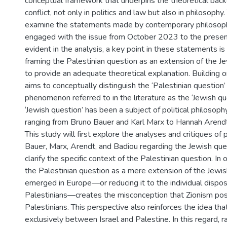
conceptual framework that underpins the theoretical bac
conflict, not only in politics and law but also in philosophy. 
examine the statements made by contemporary philosop
engaged with the issue from October 2023 to the presen
evident in the analysis, a key point in these statements i
framing the Palestinian question as an extension of the Je
to provide an adequate theoretical explanation. Building o
aims to conceptually distinguish the ‘Palestinian question’ 
phenomenon referred to in the literature as the ‘Jewish qu
‘Jewish question’ has been a subject of political philosoph
ranging from Bruno Bauer and Karl Marx to Hannah Arendt
This study will first explore the analyses and critiques of
Bauer, Marx, Arendt, and Badiou regarding the Jewish que
clarify the specific context of the Palestinian question. In 
the Palestinian question as a mere extension of the Jewis
emerged in Europe—or reducing it to the individual dispo
Palestinians—creates the misconception that Zionism pos
Palestinians. This perspective also reinforces the idea that
exclusively between Israel and Palestine. In this regard, r