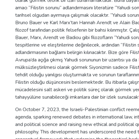
olarak görmek teorik bir izah sunamamaktadır. Buna dayan
amacı “Filistin sorunu” adlandırmasını literatüre “Yahudi s
tarihsel olgudan ayırmaya çalışmak olacaktır. “Yahudi soru
Bruno Bauer ve Karl Marx’tan Hannah Arendt ve Alain Bad
filozof tarafından politik felsefenin bir bahsi kılınmıştır. Ça
Bauer, Marx, Arendt ve Badiou gibi filozofların “Yahudi sor
tespitlerine ve eleştirilerine değinilecek, ardından “Filistin
adlandırmasının bağlamı belirgin kılınacaktır. Bize göre Fili
Avrupa’da açığa çıkmış Yahudi sorununun bir uzantısı ya da Fi
mülksüzleştirilmesi olarak görmek Siyonizmin sadece Filistinli
tehdit olduğu yanılgısı oluşturmakta ve sorunun taraflarının
Filistin olduğu düşüncesini beslemektedir. Bu itibarla çalış
mücadelesini salt askeri ve politik süreç olarak görmek yer
tahayyülüne sunabileceği imkanlara dair bir izlek sunulacakt
On October 7, 2023, the Israeli-Palestinian conflict reem
agenda, sparking renewed debates in international law, int
and political science and raising new ethical and political q
philosophy. This development has underscored the need t