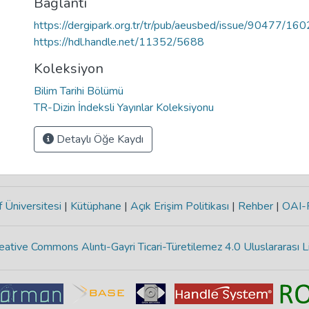
Bağlantı
https://dergipark.org.tr/tr/pub/aeusbed/issue/90477/16
https://hdl.handle.net/11352/5688
Koleksiyon
Bilim Tarihi Bölümü
TR-Dizin İndeksli Yayınlar Koleksiyonu
Detaylı Öğe Kaydı
 Üniversitesi
|
Kütüphane
|
Açık Erişim Politikası
|
Rehber
|
OAI
eative Commons Alıntı-Gayri Ticari-Türetilemez 4.0 Uluslararası L