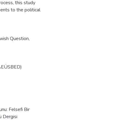
process, this study
sents to the political
wish Question
,
i (AEÜSBED)
nu: Felsefi Bir
ü Dergisi