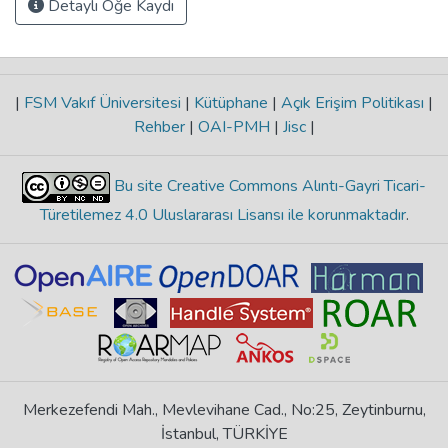
Detaylı Öğe Kaydı
|
FSM Vakıf Üniversitesi
|
Kütüphane
|
Açık Erişim Politikası
|
Rehber
|
OAI-PMH
|
Jisc
|
Bu site Creative Commons Alıntı-Gayri Ticari-
Türetilemez 4.0 Uluslararası Lisansı ile korunmaktadır
.
Merkezefendi Mah., Mevlevihane Cad., No:25, Zeytinburnu,
İstanbul, TÜRKİYE