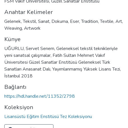
FSM Vakıf Üniversitesi, Güzel Sanatlar Enstitüsü
Anahtar Kelimeler
Gelenek
,
Tekstil
,
Sanat
,
Dokuma
,
Eser
,
Tradition
,
Textile
,
Art
,
Weaving
,
Artwork
Künye
UĞURLU, Servet Senem, Geleneksel tekstil teknikleriyle
yeni sanatsal çalışmalar, Fatih Sultan Mehmet Vakıf
Üniversitesi Güzel Sanatlar Enstitüsü Geleneksel Türk
Sanatları Anasanat Dalı, Yayımlanmamış Yüksek Lisans Tezi,
İstanbul 2018
Bağlantı
https://hdl.handle.net/11352/2798
Koleksiyon
Lisansüstü Eğitim Enstitüsü Tez Koleksiyonu