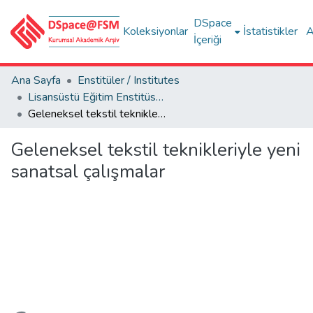
DSpace
Koleksiyonlar
İstatistikler
A
İçeriği
Ana Sayfa
Enstitüler / Institutes
Lisansüstü Eğitim Enstitüsü Tez Koleksiyonu
Geleneksel tekstil teknikleriyle yeni sanatsal çalışmalar
Geleneksel tekstil teknikleriyle yeni
sanatsal çalışmalar