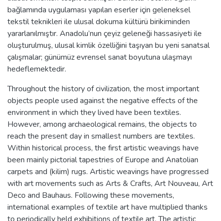
bağlamında uygulaması yapılan eserler için geleneksel
tekstil teknikleri ile ulusal dokuma kültürü birikiminden
yararlanılmıştır. Anadolu’nun çeyiz geleneği hassasiyeti ile
oluşturulmuş, ulusal kimlik özelliğini taşıyan bu yeni sanatsal
çalışmalar; günümüz evrensel sanat boyutuna ulaşmayı
hedeflemektedir.
Throughout the history of civilization, the most important
objects people used against the negative effects of the
environment in which they lived have been textiles.
However, among archaeological remains, the objects to
reach the present day in smallest numbers are textiles.
Within historical process, the first artistic weavings have
been mainly pictorial tapestries of Europe and Anatolian
carpets and (kilim) rugs. Artistic weavings have progressed
with art movements such as Arts & Crafts, Art Nouveau, Art
Deco and Bauhaus. Following these movements,
international examples of textile art have multiplied thanks
to periodically held exhibitions of textile art. The artistic