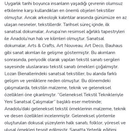
Uygarlık tarihi boyunca insanların yaşadığı çevrenin olumsuz
etkilerine karşı kullandıkları en önemli objeleri tekstiller
olmuştur. Ancak arkeolojik kalıntılar arasında günümüze en az
ulaşan nesneler, tekstillerdir. Tarihsel süreç içinde, ilk
sanatsal dokumalar, Avrupa’nın resimsel ağırlıklı tapestryleri
ile Anadolu’nun halı ve kilimleri olmuştur. Sanatsal
dokumalar, Arts & Crafts, Art Nouveau, Art Deco, Bauhaus
gibi sanat akımları ile gelişme göstermiştir. Bu akımların
sonrasında, periyodik olarak yapılan tekstil sanatı sergileri
sayesinde uluslararası tekstil sanatı örnekleri çoğalmıştır.
Lozan Bienallerindeki sanatsal tekstiller, bu alanda farklı
gelişim ve yeniliklere neden olmuştur. Bu dönemdeki
çalışmalarda, tekstilin malzeme, teknik ve geleneksel
özellikleri öne çıkarılmıştır. “Geleneksel Tekstil Teknikleriyle
Yeni Sanatsal Çalışmalar” başlıklı eser metninde;
Anadolu’daki geleneksel tekstil örneklerinin malzeme, teknik
ve desen özellikleri incelenmiştir. Geleneksel yöntemle
oluşturulan dokusal yüzeylerin halk sanatı, folklor, yöresel ve
ulusal örnekleri tespit edilmiştir. Sanatta Yeterlik eğitimi