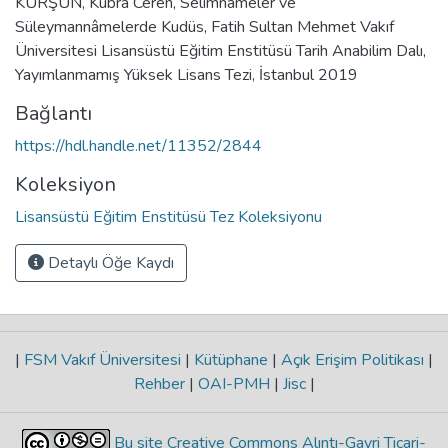
KURŞUN, Kübra Ceren, Selimnâmeler ve
Süleymannâmelerde Kudüs, Fatih Sultan Mehmet Vakıf
Üniversitesi Lisansüstü Eğitim Enstitüsü Tarih Anabilim Dalı,
Yayımlanmamış Yüksek Lisans Tezi, İstanbul 2019
Bağlantı
https://hdl.handle.net/11352/2844
Koleksiyon
Lisansüstü Eğitim Enstitüsü Tez Koleksiyonu
Detaylı Öğe Kaydı
|
FSM Vakıf Üniversitesi
|
Kütüphane
|
Açık Erişim Politikası
|
Rehber
|
OAI-PMH
|
Jisc
|
Bu site Creative Commons Alıntı-Gayri Ticari-