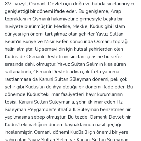
XVI. yüzyıl, Osmanlı Devleti için doğu ve batıda sınırlarını iyice
genişlettiği bir dönemi ifade eder. Bu genişleme, Arap
topraklarının Osmanlı hakimiyetine girmesiyle başka bir
hüviyete bürünmüştür. Medine, Mekke, Kudüs gibi İslam
dünyası için önemi tartışılmaz olan şehirler Yavuz Sultan
Selim’in Suriye ve Mısır Seferi sonucunda Osmanlı toprağı
halini almıştır. Üç semavi din için kutsal şehirlerden olan
Kudüs de Osmanlı Devleti’nin sınırları içerisine bu sefer
sırasında dahil olmuştur. Yavuz Sultan Selim’in kısa süren
saltanatında, Osmanlı Devleti adına çok fazla yatırıma
rastlanmasa da Kanuni Sultan Süleyman dönemi, pek çok
şehir gibi Kudüs’ün de ihya olduğu bir dönemi ifade eder. Bu
dönemde Kudüs’teki imar faaliyetleri, hayır kurumlarının
tesisi, Kanuni Sultan Süleyman’a, şehri ilk imar eden Hz.
Süleyman Peygamber’e ithafla II. Süleyman benzetmesinin
yapılmasına sebep olmuştur. Bu tezde, Osmanlı Devleti’nin
Kudüs’teki varlığının dönem kaynaklarında nasıl geçtiği
incelenmiştir. Osmanlı dönemi Kudüs’ü için önemli bir yere
sahip olan Yavuz Sultan Selim ve Kanuni Sultan Süleyman