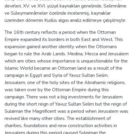
devirleri, XV. ve XVI. yüzyıl kaynakları genelinde, Selimnâme
ve Süleymannâmeler özelinde incelenmiş, kaynaklar
üzerinden dönemin Kudüs algısı analiz edilmeye çalışılmıştır.
The 16th century reflects a period when the Ottoman
Empire expanded its borders in both East and West. This
expansion gained another identity when the Ottomans
began to rule the Arab Lands. Medina, Mecca and Jerusalem
which are cities whose importance is unquestionable for the
Islamic World became an Ottoman land as a result of the
campaign in Egypt and Syria of Yavuz Sultan Selim.
Jerusalem, one of the holy sites of the Abrahamic religions,
was taken over by the Ottoman Empire during this
campaign. There was not a big investments for Jerusalem
during the short reign of Yavuz Sultan Selim but the reign of
Sulaiman the Magnificent was a period when Jerusalem was
revived like many other cities. The establishment of
charities, foundations and new construction activities in
Jerusalem during this period caused Suleiman the