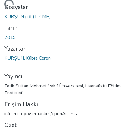
niyor...
Dosyalar
KURŞUN.pdf
(1.3 MB)
Tarih
2019
Yazarlar
KURŞUN, Kübra Ceren
Yayıncı
Fatih Sultan Mehmet Vakıf Üniversitesi, Lisansüstü Eğitim
Enstitüsü
Erişim Hakkı
info:eu-repo/semantics/openAccess
Özet