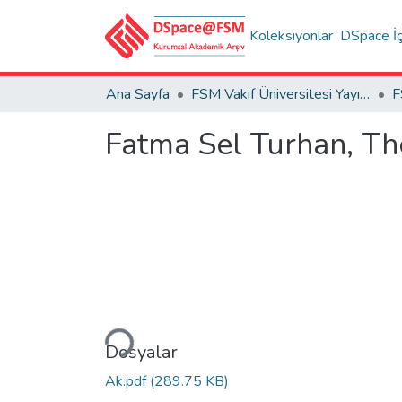
Koleksiyonlar
DSpace İç
Ana Sayfa
FSM Vakıf Üniversitesi Yayınları / Publications of FSM Vakif University
Fatma Sel Turhan, Th
Yükleniyor...
Dosyalar
Ak.pdf
(289.75 KB)