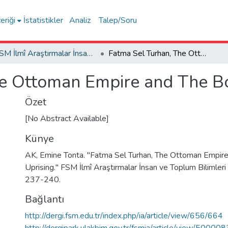
eriği
İstatistikler
Analiz
Talep/Soru
FSM İlmî Araştırmalar İnsan ve Toplum Bilimleri Dergisi
Fatma Sel Turhan, The Ottoman Empire and The Bosnian Uprising
e Ottoman Empire and The Bo
Özet
[No Abstract Available]
Künye
AK, Emine Tonta. "Fatma Sel Turhan, The Ottoman Empir
Uprising." FSM İlmî Araştırmalar İnsan ve Toplum Bilimleri
237-240.
Bağlantı
http://dergi.fsm.edu.tr/index.php/ia/article/view/656/664