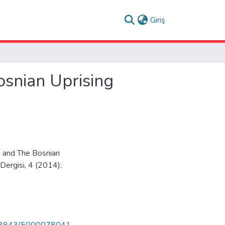
(current)
Giriş
snian Uprising
e and The Bosnian
 Dergisi, 4 (2014):