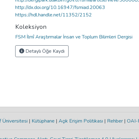
http://dergipark.ulakbim.gov.tr/fsmia/article/view/50
http://dx.doi.org/10.16947/fsmiad.20063
https://hdl.handle.net/11352/2152
Koleksiyon
FSM İlmî Araştırmalar İnsan ve Toplum Bilimleri Dergisi
Detaylı Öğe Kaydı
 Üniversitesi
|
Kütüphane
|
Açık Erişim Politikası
|
Rehber
|
OAI