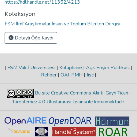
https://hdl.handle.net/11352/4213
Koleksiyon
FSM İlmî Araştırmalar İnsan ve Toplum Bilimleri Dergisi
Detaylı Öğe Kaydı
|
FSM Vakıf Üniversitesi
|
Kütüphane
|
Açık Erişim Politikası
|
Rehber
|
OAI-PMH
|
Jisc
|
Bu site Creative Commons Alıntı-Gayri Ticari-
Türetilemez 4.0 Uluslararası Lisansı ile korunmaktadır
.