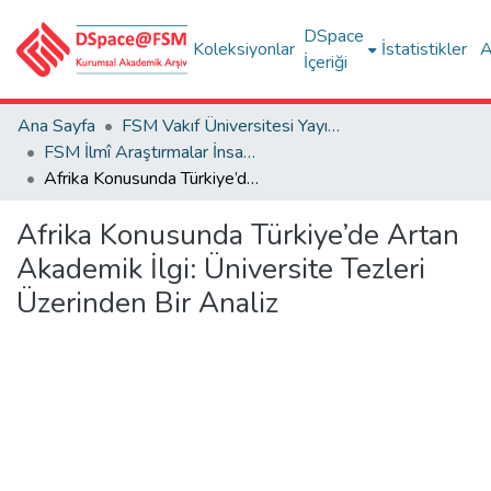
DSpace
Koleksiyonlar
İstatistikler
A
İçeriği
Ana Sayfa
FSM Vakıf Üniversitesi Yayınları / Publications of FSM Vakif University
FSM İlmî Araştırmalar İnsan ve Toplum Bilimleri Dergisi
Afrika Konusunda Türkiye’de Artan Akademik İlgi: Üniversite Tezleri Üzerinden Bir Analiz
Afrika Konusunda Türkiye’de Artan
Akademik İlgi: Üniversite Tezleri
Üzerinden Bir Analiz