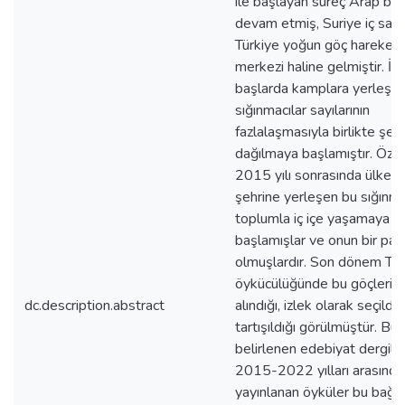
ile başlayan süreç Arap baha
devam etmiş, Suriye iç savaş
Türkiye yoğun göç hareketlil
merkezi haline gelmiştir. İlk
başlarda kamplara yerleştir
sığınmacılar sayılarının
fazlalaşmasıyla birlikte şehi
dağılmaya başlamıştır. Özel
2015 yılı sonrasında ülkeni
şehrine yerleşen bu sığınmac
toplumla iç içe yaşamaya
başlamışlar ve onun bir par
olmuşlardır. Son dönem Tür
öykücülüğünde bu göçlerin 
dc.description.abstract
alındığı, izlek olarak seçildiğ
tartışıldığı görülmüştür. Bu
belirlenen edebiyat dergile
2015-2022 yılları arasında
yayınlanan öyküler bu bağ