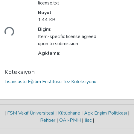
license.txt
Boyut:
Yükleniyor...
1.44 KB
Biçim:
Item-specific license agreed
upon to submission
Açıklama:
Koleksiyon
Lisansüstü Eğitim Enstitüsü Tez Koleksiyonu
|
FSM Vakıf Üniversitesi
|
Kütüphane
|
Açık Erişim Politikası
|
Rehber
|
OAI-PMH
|
Jisc
|