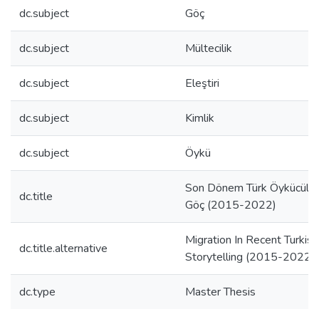
dc.subject
Göç
dc.subject
Mültecilik
dc.subject
Eleştiri
dc.subject
Kimlik
dc.subject
Öykü
Son Dönem Türk Öykücülü
dc.title
Göç (2015-2022)
Migration In Recent Turkish
dc.title.alternative
Storytelling (2015-2022)
dc.type
Master Thesis