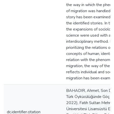
the way in which the phe
of migration was handled i
story has been examined t
the identified stories. In th
the expansions of sociolog
science were used with an
interdisciplinary method. B
prioritizing the relations of 
concepts of human, identit
relation with the phenome
migration, the way of the s
reflects individual and socia
migration has been examin
BAHADIR, Ahmet, Son D
Türk Öykücülüğünde Göç (
2022), Fatih Sultan Mehme
Üniversitesi Lisansüstü Eği
dc.identifier.citation