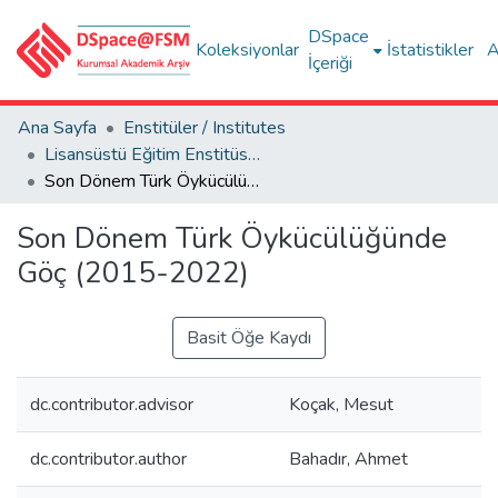
DSpace
Koleksiyonlar
İstatistikler
A
İçeriği
Ana Sayfa
Enstitüler / Institutes
Lisansüstü Eğitim Enstitüsü Tez Koleksiyonu
Son Dönem Türk Öykücülüğünde Göç (2015-2022)
Son Dönem Türk Öykücülüğünde
Göç (2015-2022)
Basit Öğe Kaydı
dc.contributor.advisor
Koçak, Mesut
dc.contributor.author
Bahadır, Ahmet