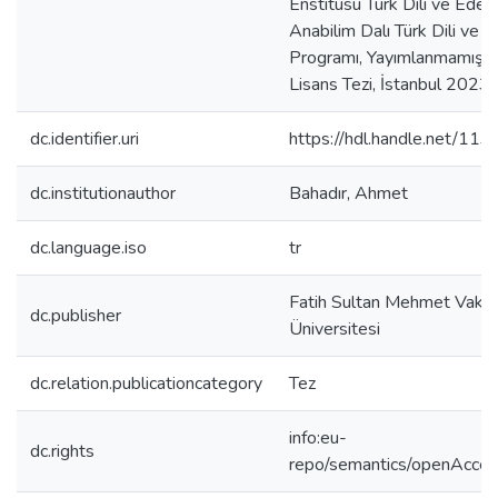
Enstitüsü Türk Dili ve Edebi
Anabilim Dalı Türk Dili ve E
Programı, Yayımlanmamış 
Lisans Tezi, İstanbul 2023.
dc.identifier.uri
https://hdl.handle.net/11
dc.institutionauthor
Bahadır, Ahmet
dc.language.iso
tr
Fatih Sultan Mehmet Vakıf
dc.publisher
Üniversitesi
dc.relation.publicationcategory
Tez
info:eu-
dc.rights
repo/semantics/openAcce