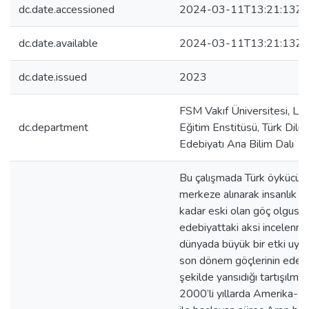
dc.date.accessioned
2024-03-11T13:21:13Z
dc.date.available
2024-03-11T13:21:13Z
dc.date.issued
2023
FSM Vakıf Üniversitesi, Li
dc.department
Eğitim Enstitüsü, Türk Dili 
Edebiyatı Ana Bilim Dalı
Bu çalışmada Türk öykücül
merkeze alınarak insanlık tar
kadar eski olan göç olgusu
edebiyattaki aksi incelenmi
dünyada büyük bir etki uya
son dönem göçlerinin edeb
şekilde yansıdığı tartışılmışt
2000’li yıllarda Amerika-Ir