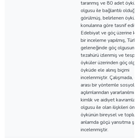
taranmış ve 80 adet öykün
olgusu ile bağlantılı olduğu
görülmüş, belirlenen öyküle
konularına göre tasnif edilmi
Edebiyat ve göç üzerine k
bir inceleme yapılmış, Türk a
geleneğinde göç olgusunu
tezahürü izlenmiş ve tespit
öyküler üzerinden göç olgu
öyküde ele alınış biçimi
incelenmiştir. Çalışmada, dis
arası bir yöntemle sosyoloji
açılımlarından yararlanılmış; 
kimlik ve aidiyet kavramları
olgusu ile olan ilişkileri ön
öykünün bireysel ve toplu
anlamda göçü yansıtma şek
incelenmiştir.