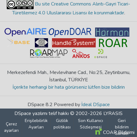
Bu site Creative Commons Alıntı-Gayri Ticari-
Türetilemez 4.0 Uluslararası Lisansı ile korunmaktadır
.
Merkezefendi Mah., Mevlevihane Cad., No:25, Zeytinburnu,
İstanbul, TÜRKİYE
İçerikte herhangi bir hata görürseniz lütfen bize bildirin
DSpace 8.2 Powered by
İdeal DSpace
DSpace yazılımı
telif hakkı © 2002-2026
LYRASIS
Erişilebilirlik
Gizlilik
Son Kullanıcı
Geri
Çerez
Ayarları
politikası
Sözleşmesi
bildirim
ayarları
COAR Bildirimi
Gönder