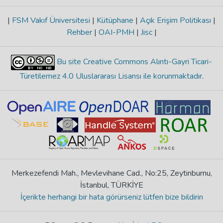
|
FSM Vakıf Üniversitesi
|
Kütüphane
|
Açık Erişim Politikası
|
Rehber
|
OAI-PMH
|
Jisc
|
Bu site Creative Commons Alıntı-Gayri Ticari-
Türetilemez 4.0 Uluslararası Lisansı ile korunmaktadır
.
Merkezefendi Mah., Mevlevihane Cad., No:25, Zeytinburnu,
İstanbul, TÜRKİYE
İçerikte herhangi bir hata görürseniz lütfen bize bildirin