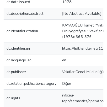
dc.date.issued
1978
dc.description.abstract
[No Abstract Available]
KAYAOĞLU, İsmet. "Vakıfl
dc.identifier.citation
Bibliyografyası." Vakıflar De
(1978): 365-376.
dc.identifier.uri
https://hdl.handle.net/11
dc.language.iso
en
dc.publisher
Vakıflar Genel Müdürlüğü
dc.relation.publicationcategory
Diğer
info:eu-
dc.rights
repo/semantics/openAcce