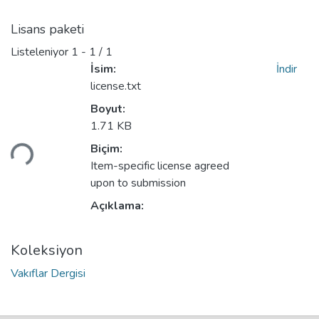
Lisans paketi
Listeleniyor
1 - 1 / 1
İsim:
İndir
license.txt
Boyut:
1.71 KB
Biçim:
niyor...
Item-specific license agreed
upon to submission
Açıklama:
Koleksiyon
Vakıflar Dergisi