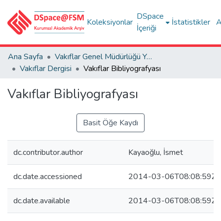
DSpace
Koleksiyonlar
İstatistikler
A
İçeriği
Ana Sayfa
Vakıflar Genel Müdürlüğü Yayınları
Vakıflar Dergisi
Vakıflar Bibliyografyası
Vakıflar Bibliyografyası
Basit Öğe Kaydı
dc.contributor.author
Kayaoğlu, İsmet
dc.date.accessioned
2014-03-06T08:08:59Z
dc.date.available
2014-03-06T08:08:59Z