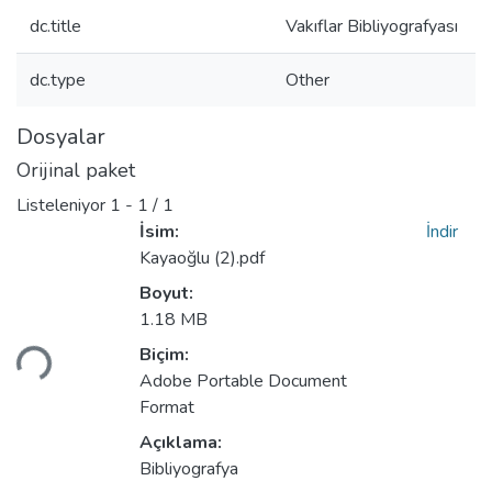
dc.title
Vakıflar Bibliyografyası
dc.type
Other
Dosyalar
Orijinal paket
Listeleniyor
1 - 1 / 1
İsim:
İndir
Kayaoğlu (2).pdf
Boyut:
1.18 MB
Biçim:
niyor...
Adobe Portable Document
Format
Açıklama:
Bibliyografya