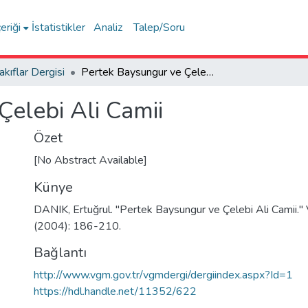
eriği
İstatistikler
Analiz
Talep/Soru
akıflar Dergisi
Pertek Baysungur ve Çelebi Ali Camii
Çelebi Ali Camii
Özet
[No Abstract Available]
Künye
DANIK, Ertuğrul. "Pertek Baysungur ve Çelebi Ali Camii." V
(2004): 186-210.
Bağlantı
http://www.vgm.gov.tr/vgmdergi/dergiindex.aspx?Id=1
https://hdl.handle.net/11352/622