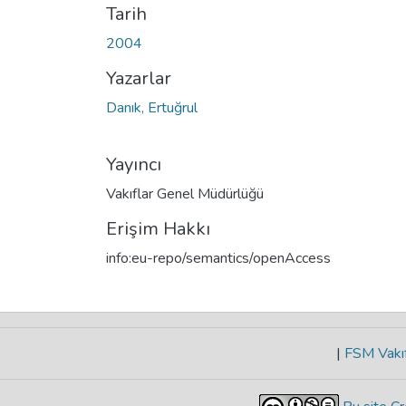
Tarih
2004
Yazarlar
Danık, Ertuğrul
Yayıncı
Vakıflar Genel Müdürlüğü
Erişim Hakkı
info:eu-repo/semantics/openAccess
|
FSM Vakıf