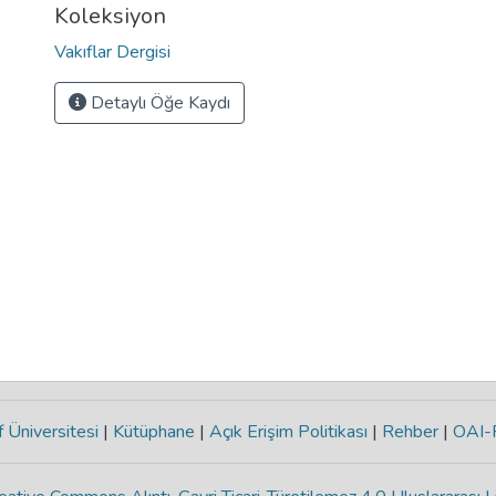
Koleksiyon
Vakıflar Dergisi
Detaylı Öğe Kaydı
 Üniversitesi
|
Kütüphane
|
Açık Erişim Politikası
|
Rehber
|
OAI