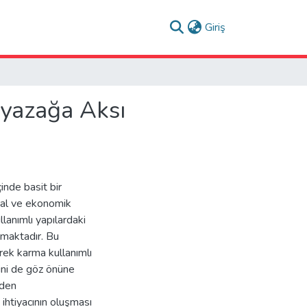
(current)
Giriş
yazağa Aksı
inde basit bir
yal ve ekonomik
lanımlı yapılardaki
kmaktadır. Bu
erek karma kullanımlı
ini de göz önüne
nden
 ihtiyacının oluşması