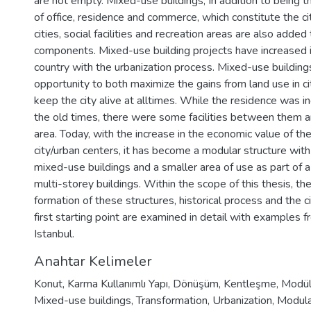
are not empty. Mixed-use buildings; In addition to being
of office, residence and commerce, which constitute the ci
cities, social facilities and recreation areas are also adde
components. Mixed-use building projects have increased i
country with the urbanization process. Mixed-use building
opportunity to both maximize the gains from land use in ci
keep the city alive at alltimes. While the residence was i
the old times, there were some facilities between them an
area. Today, with the increase in the economic value of the
city/urban centers, it has become a modular structure wit
mixed-use buildings and a smaller area of use as part of a
multi-storey buildings. Within the scope of this thesis, th
formation of these structures, historical process and the c
first starting point are examined in detail with examples 
Istanbul.
Anahtar Kelimeler
Konut
,
Karma Kullanımlı Yapı
,
Dönüşüm
,
Kentleşme
,
Modül
Mixed-use buildings
,
Transformation
,
Urbanization
,
Modula