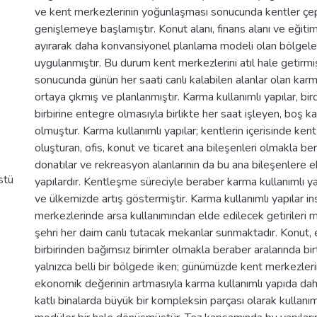
ve kent merkezlerinin yoğunlaşması sonucunda kentler çe
genişlemeye başlamıştır. Konut alanı, finans alanı ve eğitim 
ayırarak daha konvansiyonel planlama modeli olan bölgele
uygulanmıştır. Bu durum kent merkezlerini atıl hale getirm
sonucunda günün her saati canlı kalabilen alanlar olan karma
ortaya çıkmış ve planlanmıştır. Karma kullanımlı yapılar, bir
birbirine entegre olmasıyla birlikte her saat işleyen, boş
olmuştur. Karma kullanımlı yapılar; kentlerin içerisinde kent
oluşturan, ofis, konut ve ticaret ana bileşenleri olmakla be
donatılar ve rekreasyon alanlarının da bu ana bileşenlere 
stü
yapılardır. Kentleşme süreciyle beraber karma kullanımlı y
ve ülkemizde artış göstermiştir. Karma kullanımlı yapılar ins
merkezlerinde arsa kullanımından elde edilecek getirileri
şehri her daim canlı tutacak mekanlar sunmaktadır. Konut,
birbirinden bağımsız birimler olmakla beraber aralarında bir
yalnızca belli bir bölgede iken; günümüzde kent merkezleri
ekonomik değerinin artmasıyla karma kullanımlı yapıda da
katlı binalarda büyük bir kompleksin parçası olarak kullanı