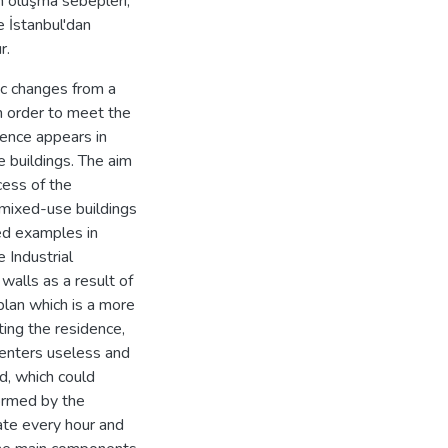
n oluşma sebepleri,
ve İstanbul'dan
r.
ic changes from a
in order to meet the
ence appears in
e buildings. The aim
cess of the
 mixed-use buildings
ed examples in
 Industrial
walls as a result of
 plan which is a more
ing the residence,
centers useless and
d, which could
formed by the
rate every hour and