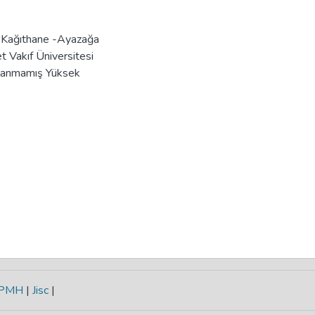
'Kağıthane -Ayazağa
t Vakıf Üniversitesi
mlanmamış Yüksek
-PMH
|
Jisc
|