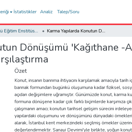
eriği
İstatistikler
Analiz
Talep/Soru
Lisansüstü Eğitim Enstitüsü Tez Koleksiyonu
Karma Yapılarda Konutun Dönüşümü 'Kağıthane -Ayazağa Aksı Örneklerine Ait Bir Karşılaştırma
utun Dönüşümü 'Kağıthane -A
rşılaştırma
Özet
Konut, insanın barınma ihtiyacını karşılamak amacıyla tarih iç
barınak formundan bugünkü oluşumuna kadar fiziksel, sos
açıdan değişimlere uğramıştır. Günümüzde konut, karma kul
formuna dönüşene kadar çok farklı biçimlerde karşımıza çı
çalışmanın amacı; konutun tarihsel gelişim sürecini irdeley
yapılardaki oluşumunu ve dönüşümünü dünyadaki örnekler
alarak, İstanbul kent merkezindeki seçilmiş örnekler üzeri
değerlendirmektir. Sanayi Devrimi'yle birlikte, yoğun konut