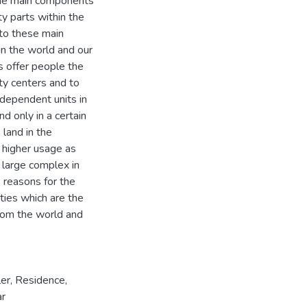
 the main components
ty parts within the
d to these main
n the world and our
s offer people the
ty centers and to
ndependent units in
d only in a certain
 land in the
h higher usage as
 large complex in
e reasons for the
ities which are the
from the world and
er
,
Residence
,
r