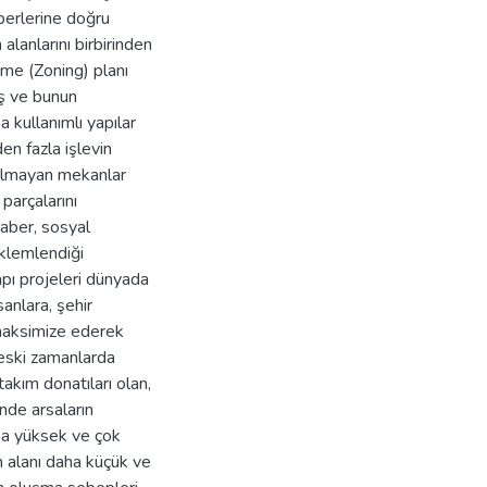
perlerine doğru
alanlarını birbirinden
me (Zoning) planı
iş ve bunun
 kullanımlı yapılar
den fazla işlevin
 kalmayan mekanlar
 parçalarını
raber, sosyal
eklemlendiği
apı projeleri dünyada
anlara, şehir
 maksimize ederek
 eski zamanlarda
takım donatıları olan,
nde arsaların
ha yüksek ve çok
m alanı daha küçük ve