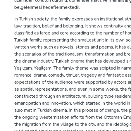
üzerinden konutun durumu, dönemsel analiz ve mekânsal g
belgelenmesi hedeflenmektedir.
In Turkish society, the family expresses an institutional s
law, tradition, belief and belonging. It shows continuity and 
classified as large and core according to the number of h
Turkish family, representing the smallest unit in its own soc
written works such as novels, stories and poems, it has al
the scenarios of the traditionalism, transformation and br
the cinema industry. Turkish cinema that has developed si
Yeşilçam. Yeşilçam: The family theme was scripted in narr
romance, drama, comedy, thriller, tragedy and fantastic es
expectations of the audience were supported by actors a
as spatial representations, and even in some works, the 
constructed through an architectural building type residen
emancipation and innovation, which started in the world i
also met in Turkish cinema. In this process of change, the p
the ongoing westernization efforts from the Ottoman Empi
the migration from the village to the city, and the ideolo