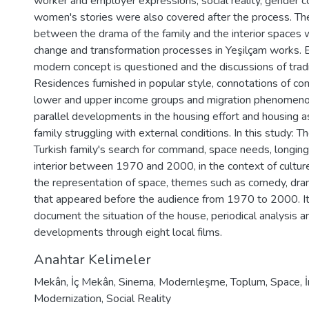
worker and employer expressions, social reality, gender 
women's stories were also covered after the process. The
between the drama of the family and the interior spaces w
change and transformation processes in Yeşilçam works. E
modern concept is questioned and the discussions of tradi
Residences furnished in popular style, connotations of comf
lower and upper income groups and migration phenomen
parallel developments in the housing effort and housing as
family struggling with external conditions. In this study: Th
Turkish family's search for command, space needs, longing
interior between 1970 and 2000, in the context of culture
the representation of space, themes such as comedy, drama
that appeared before the audience from 1970 to 2000. It
document the situation of the house, periodical analysis a
developments through eight local films.
Anahtar Kelimeler
Mekân
,
İç Mekân
,
Sinema
,
Modernleşme
,
Toplum
,
Space
,
Modernization
,
Social Reality