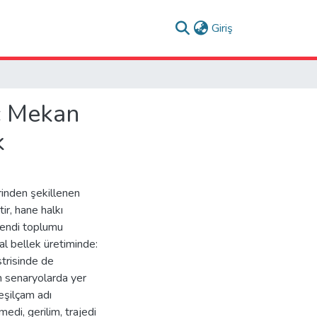
(current)
Giriş
İç Mekan
k
rinden şekillenen
ir, hane halkı
 Kendi toplumu
al bellek üretiminde:
strisinde de
n senaryolarda yer
eşilçam adı
edi, gerilim, trajedi