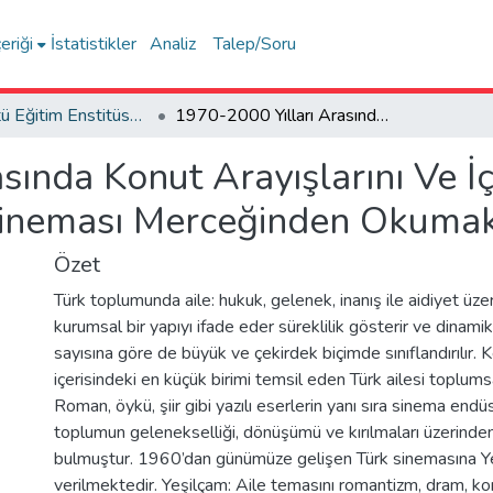
eriği
İstatistikler
Analiz
Talep/Soru
Lisansüstü Eğitim Enstitüsü Tez Koleksiyonu
1970-2000 Yılları Arasında Konut Arayışlarını Ve İç Mekan Dönüşümlerini Türk Sineması Merceğinden Okumak
sında Konut Arayışlarını Ve 
Sineması Merceğinden Okuma
Özet
Türk toplumunda aile: hukuk, gelenek, inanış ile aidiyet üze
kurumsal bir yapıyı ifade eder süreklilik gösterir ve dinamikt
sayısına göre de büyük ve çekirdek biçimde sınıflandırılır.
içerisindeki en küçük birimi temsil eden Türk ailesi toplums
Roman, öykü, şiir gibi yazılı eserlerin yanı sıra sinema endü
toplumun gelenekselliği, dönüşümü ve kırılmaları üzerinde
bulmuştur. 1960’dan günümüze gelişen Türk sinemasına Y
verilmektedir. Yeşilçam: Aile temasını romantizm, dram, kom