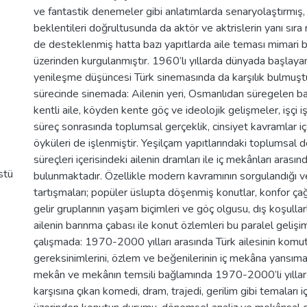
ve fantastik denemeler gibi anlatımlarda senaryolaştırmış, i
beklentileri doğrultusunda da aktör ve aktrislerin yanı sıra
de desteklenmiş hatta bazı yapıtlarda aile teması mimari bi
üzerinden kurgulanmıştır. 1960’lı yıllarda dünyada başlay
yenileşme düşüncesi Türk sinemasında da karşılık bulmuşt
sürecinde sinemada: Ailenin yeri, Osmanlıdan süregelen bat
kentli aile, köyden kente göç ve ideolojik gelişmeler, işçi iş
süreç sonrasında toplumsal gerçeklik, cinsiyet kavramlar iç
öyküleri de işlenmiştir. Yeşilçam yapıtlarındaki toplumsa
süreçleri içerisindeki ailenin dramları ile iç mekânları arasınd
stü
bulunmaktadır. Özellikle modern kavramının sorgulandığı 
tartışmaları; popüler üslupta döşenmiş konutlar, konfor çağr
gelir gruplarının yaşam biçimleri ve göç olgusu, dış koşull
ailenin barınma çabası ile konut özlemleri bu paralel gelişi
çalışmada: 1970-2000 yılları arasında Türk ailesinin komut
gereksinimlerini, özlem ve beğenilerinin iç mekâna yansıması
mekân ve mekânın temsili bağlamında 1970-2000’li yıllar 
karşısına çıkan komedi, dram, trajedi, gerilim gibi temaları iç