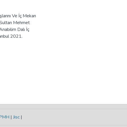
larını Ve İç Mekan
 Sultan Mehmet
Anabilim Dalı İç
tanbul 2021.
-PMH
|
Jisc
|