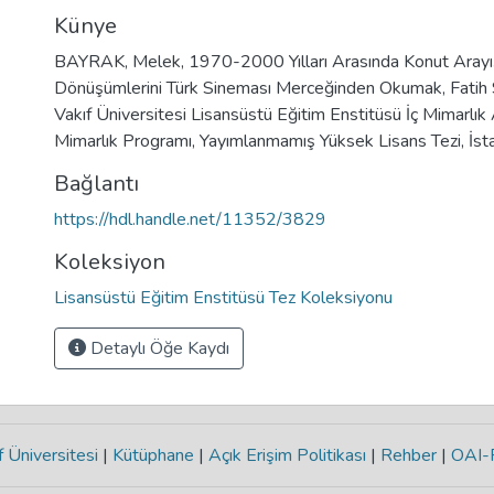
Künye
BAYRAK, Melek, 1970-2000 Yılları Arasında Konut Arayış
Dönüşümlerini Türk Sineması Merceğinden Okumak, Fatih
Vakıf Üniversitesi Lisansüstü Eğitim Enstitüsü İç Mimarlık 
Mimarlık Programı, Yayımlanmamış Yüksek Lisans Tezi, İs
Bağlantı
https://hdl.handle.net/11352/3829
Koleksiyon
Lisansüstü Eğitim Enstitüsü Tez Koleksiyonu
Detaylı Öğe Kaydı
 Üniversitesi
|
Kütüphane
|
Açık Erişim Politikası
|
Rehber
|
OAI