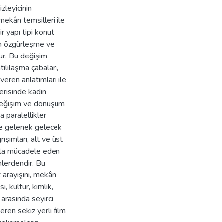
zleyicinin
 mekân temsilleri ile
r yapı tipi konut
an özgürleşme ve
ur. Bu değişim
ılılaşma çabaları,
veren anlatımları ile
erisinde kadın
l değişim ve dönüşüm
a paralellikler
ve gelenek gelecek
ışımları, alt ve üst
arla mücadele eden
mlerdendir. Bu
 arayışını, mekân
, kültür, kimlik,
arasında seyirci
eren sekiz yerli film