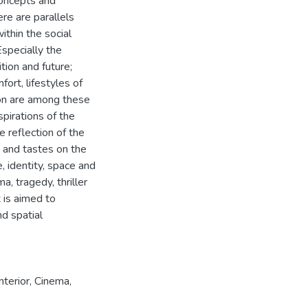
concepts and
re are parallels
ithin the social
specially the
tion and future;
ort, lifestyles of
on are among these
pirations of the
e reflection of the
 and tastes on the
, identity, space and
, tragedy, thriller
 is aimed to
nd spatial
İnterior
,
Cinema
,