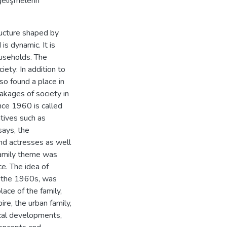
elişmelerin
tructure shaped by
is dynamic. It is
ouseholds. The
iety: In addition to
so found a place in
eakages of society in
nce 1960 is called
atives such as
says, the
nd actresses as well
family theme was
ce. The idea of
n the 1960s, was
lace of the family,
re, the urban family,
gical developments,