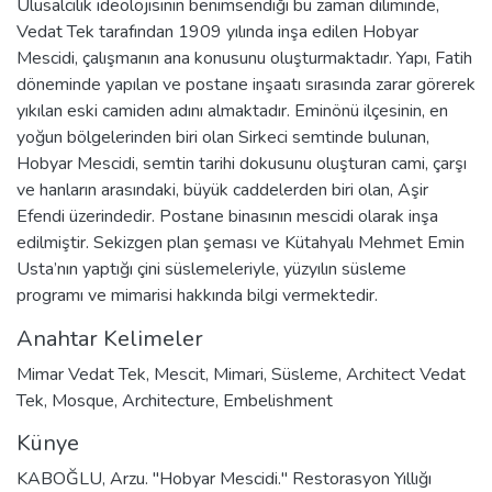
Ulusalcılık ideolojisinin benimsendiği bu zaman diliminde,
Vedat Tek tarafından 1909 yılında inşa edilen Hobyar
Mescidi, çalışmanın ana konusunu oluşturmaktadır. Yapı, Fatih
döneminde yapılan ve postane inşaatı sırasında zarar görerek
yıkılan eski camiden adını almaktadır. Eminönü ilçesinin, en
yoğun bölgelerinden biri olan Sirkeci semtinde bulunan,
Hobyar Mescidi, semtin tarihi dokusunu oluşturan cami, çarşı
ve hanların arasındaki, büyük caddelerden biri olan, Aşir
Efendi üzerindedir. Postane binasının mescidi olarak inşa
edilmiştir. Sekizgen plan şeması ve Kütahyalı Mehmet Emin
Usta’nın yaptığı çini süslemeleriyle, yüzyılın süsleme
programı ve mimarisi hakkında bilgi vermektedir.
Anahtar Kelimeler
Mimar Vedat Tek
,
Mescit
,
Mimari
,
Süsleme
,
Architect Vedat
Tek
,
Mosque
,
Architecture
,
Embelishment
Künye
KABOĞLU, Arzu. "Hobyar Mescidi." Restorasyon Yıllığı