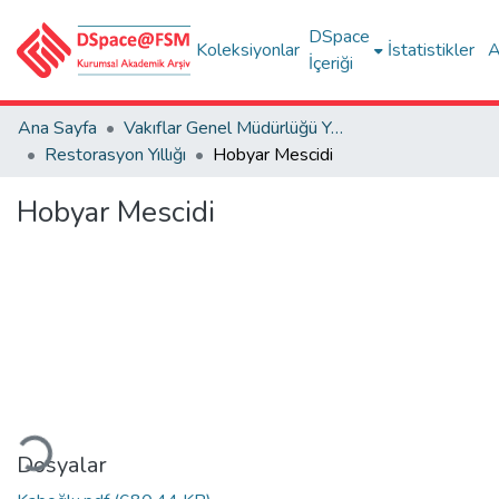
DSpace
Koleksiyonlar
İstatistikler
A
İçeriği
Ana Sayfa
Vakıflar Genel Müdürlüğü Yayınları
Restorasyon Yıllığı
Hobyar Mescidi
Hobyar Mescidi
kleniyor...
Dosyalar