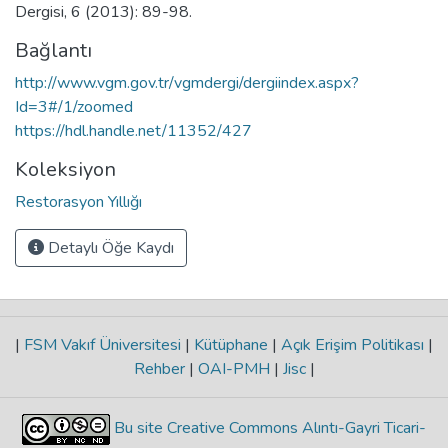
Dergisi, 6 (2013): 89-98.
Bağlantı
http://www.vgm.gov.tr/vgmdergi/dergiindex.aspx?
Id=3#/1/zoomed
https://hdl.handle.net/11352/427
Koleksiyon
Restorasyon Yıllığı
Detaylı Öğe Kaydı
|
FSM Vakıf Üniversitesi
|
Kütüphane
|
Açık Erişim Politikası
|
Rehber
|
OAI-PMH
|
Jisc
|
Bu site Creative Commons Alıntı-Gayri Ticari-