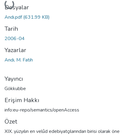
Yükleniyor...
Dosyalar
Andı.pdf
(631.99 KB)
Tarih
2006-04
Yazarlar
Andı, M. Fatih
Yayıncı
Gökkubbe
Erişim Hakkı
info:eu-repo/semantics/openAccess
Özet
XIX. yüzyılın en velûd edebiyatçılarından birisi olarak öne