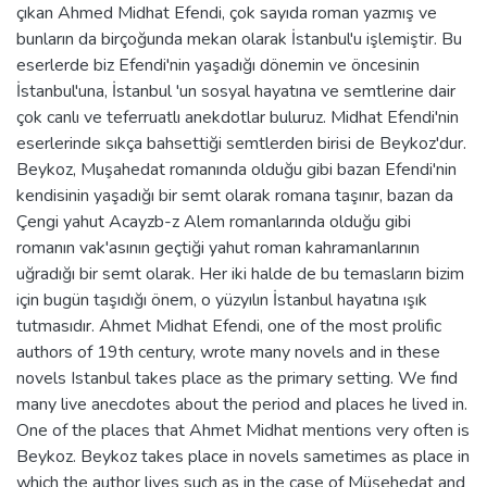
çıkan Ahmed Midhat Efendi, çok sayıda roman yazmış ve
bunların da birçoğunda mekan olarak İstanbul'u işlemiştir. Bu
eserlerde biz Efendi'nin yaşadığı dönemin ve öncesinin
İstanbul'una, İstanbul 'un sosyal hayatına ve semtlerine dair
çok canlı ve teferruatlı anekdotlar buluruz. Midhat Efendi'nin
eserlerinde sıkça bahsettiği semtlerden birisi de Beykoz'dur.
Beykoz, Muşahedat romanında olduğu gibi bazan Efendi'nin
kendisinin yaşadığı bir semt olarak romana taşınır, bazan da
Çengi yahut Acayzb-z Alem romanlarında olduğu gibi
romanın vak'asının geçtiği yahut roman kahramanlarının
uğradığı bir semt olarak. Her iki halde de bu temasların bizim
için bugün taşıdığı önem, o yüzyılın İstanbul hayatına ışık
tutmasıdır. Ahmet Midhat Efendi, one of the most prolific
authors of 19th century, wrote many novels and in these
novels Istanbul takes place as the primary setting. We fınd
many live anecdotes about the period and places he lived in.
One of the places that Ahmet Midhat mentions very often is
Beykoz. Beykoz takes place in novels sametimes as place in
which the author lives such as in the case of Müşehedat and