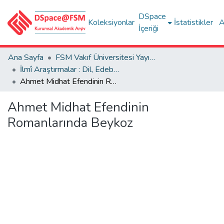
DSpace
Koleksiyonlar
İstatistikler
A
İçeriği
Ana Sayfa
FSM Vakıf Üniversitesi Yayınları / Publications of FSM Vakif University
İlmî Araştırmalar : Dil, Edebiyat, Tarih İncelemeleri
Ahmet Midhat Efendinin Romanlarında Beykoz
Ahmet Midhat Efendinin
Romanlarında Beykoz