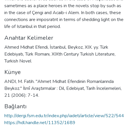
sametimes as a place heroes in the novels stop by such as
in the case of Çengi and Acaib-i Alem. In both cases, these
connections are imposratnt in terms of shedding light on the
life of Istanbul in that period.
Anahtar Kelimeler
Ahmed Midhat Efendi
,
İstanbul
,
Beykoz
,
XIX. yy. Türk
Edebiyatı
,
Türk Romanı
,
XIXth Century Turkish Literature
,
Turkish Novel
Künye
ANDI, M. Fatih. "Ahmet Midhat Efendinin Romanlarında
Beykoz." İlmî Araştırmalar : Dil, Edebiyat, Tarih İncelemeleri,
21 (2006): 7-14.
Bağlantı
http://dergi.fsm.edu.tr/index.php/iadeti/article/view/522/544
https://hdl.handle.net/11352/1689