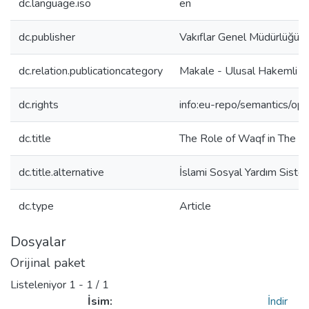
dc.language.iso
en
dc.publisher
Vakıflar Genel Müdürlüğü
dc.relation.publicationcategory
Makale - Ulusal Hakemli D
dc.rights
info:eu-repo/semantics/op
dc.title
The Role of Waqf in The I
dc.title.alternative
İslami Sosyal Yardım Sistem
dc.type
Article
Dosyalar
Orijinal paket
Listeleniyor
1 - 1 / 1
İsim:
İndir