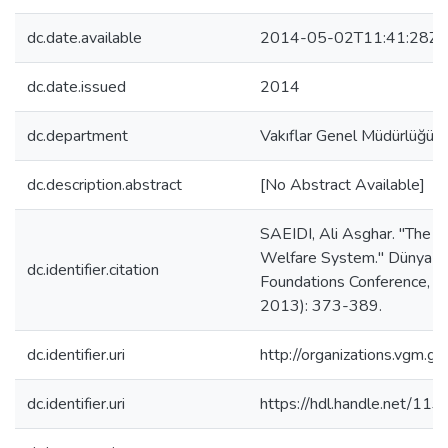
dc.date.available
2014-05-02T11:41:28Z
dc.date.issued
2014
dc.department
Vakıflar Genel Müdürlüğü Ya
dc.description.abstract
[No Abstract Available]
SAEIDI, Ali Asghar. "The R
Welfare System." Dünya Va
dc.identifier.citation
Foundations Conference, 
2013): 373-389.
dc.identifier.uri
http://organizations.vgm.g
dc.identifier.uri
https://hdl.handle.net/11