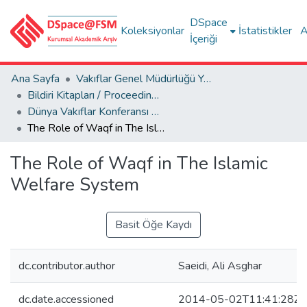
DSpace
Koleksiyonlar
İstatistikler
A
İçeriği
Ana Sayfa
Vakıflar Genel Müdürlüğü Yayınları
Bildiri Kitapları / Proceedings Books
Dünya Vakıflar Konferansı = World Foundations Conference, 23-24 Eylül/September 2013
The Role of Waqf in The Islamic Welfare System
The Role of Waqf in The Islamic
Welfare System
Basit Öğe Kaydı
dc.contributor.author
Saeidi, Ali Asghar
dc.date.accessioned
2014-05-02T11:41:28Z