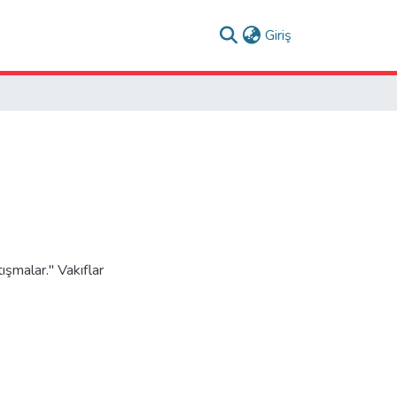
(current)
Giriş
şmalar." Vakıflar