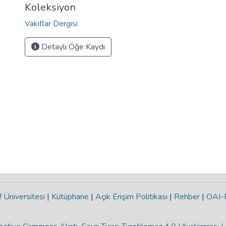
Koleksiyon
Vakıflar Dergisi
Detaylı Öğe Kaydı
 Üniversitesi
|
Kütüphane
|
Açık Erişim Politikası
|
Rehber
|
OAI