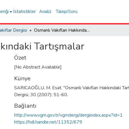
eriği
İstatistikler
Analiz
Talep/Soru
akıflar Dergisi
Osmanlı Vakıfları Hakkındaki Tartışmalar
kındaki Tartışmalar
Özet
[No Abstract Available]
Künye
SARICAOĞLU, M. Esat. "Osmanlı Vakıfları Hakkındaki Tartı
Dergisi, 30 (2007): 51-60.
Bağlantı
http://www.vgm.gov.tr/vgmdergi/dergiindex.aspx?Id=1
https://hdl.handle.net/11352/679