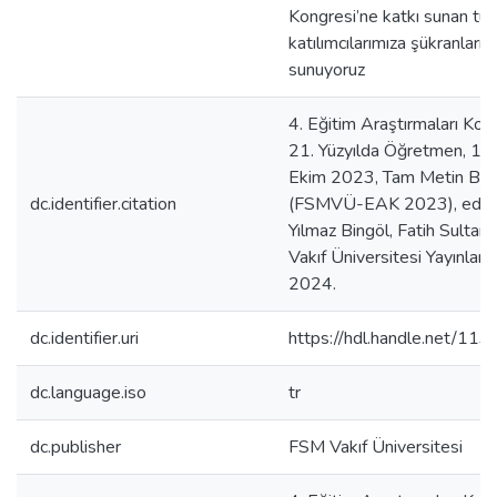
Kongresi’ne katkı sunan tü
katılımcılarımıza şükranlarım
sunuyoruz
4. Eğitim Araştırmaları Kong
21. Yüzyılda Öğretmen, 1
Ekim 2023, Tam Metin Bildir
dc.identifier.citation
(FSMVÜ-EAK 2023), editö
Yılmaz Bingöl, Fatih Sulta
Vakıf Üniversitesi Yayınları, 
2024.
dc.identifier.uri
https://hdl.handle.net/11
dc.language.iso
tr
dc.publisher
FSM Vakıf Üniversitesi