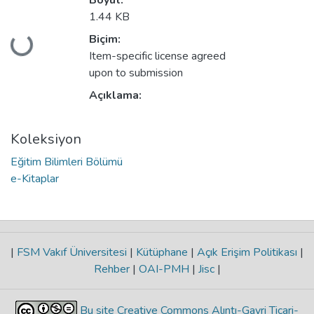
Boyut:
1.44 KB
Yükleniyor...
Biçim:
Item-specific license agreed
upon to submission
Açıklama:
Koleksiyon
Eğitim Bilimleri Bölümü
e-Kitaplar
|
FSM Vakıf Üniversitesi
|
Kütüphane
|
Açık Erişim Politikası
|
Rehber
|
OAI-PMH
|
Jisc
|
Bu site Creative Commons Alıntı-Gayri Ticari-