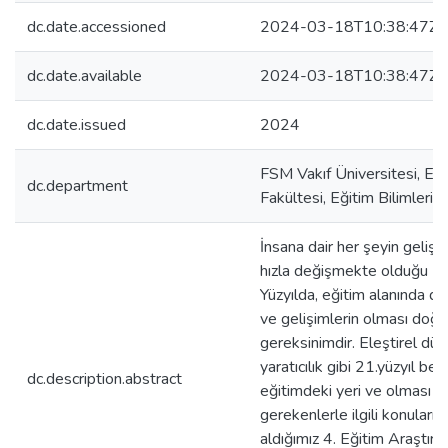
dc.date.accessioned
2024-03-18T10:38:47Z
dc.date.available
2024-03-18T10:38:47Z
dc.date.issued
2024
FSM Vakıf Üniversitesi, Eği
dc.department
Fakültesi, Eğitim Bilimleri
İnsana dair her şeyin geliş
hızla değişmekte olduğu 21
Yüzyılda, eğitim alanında d
ve gelişimlerin olması doğal
gereksinimdir. Eleştirel düş
yaratıcılık gibi 21.yüzyıl bece
dc.description.abstract
eğitimdeki yeri ve olması
gerekenlerle ilgili konuları 
aldığımız 4. Eğitim Araştırm