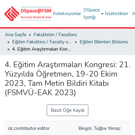
DSpace
Koleksiyonlar
İstatistikler
A
İçeriği
Ana Sayfa
Fakülteler / Faculties
Eğitim Fakültesi / Faculty of Education
Eğitim Bilimleri Bölümü
4. Eğitim Araştırmaları Kongresi: 21. Yüzyılda Öğretmen, 19-20 Ekim 2023, Tam Metin Bildiri Kitabı (FSMVÜ-EAK 2023)
4. Eğitim Araştırmaları Kongresi: 21.
Yüzyılda Öğretmen, 19-20 Ekim
2023, Tam Metin Bildiri Kitabı
(FSMVÜ-EAK 2023)
Basit Öğe Kaydı
dc.contributor.editor
Bingöl, Tuğba Yılmaz