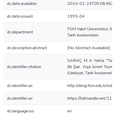
dc.date.available
2014-02-24T09:08:46Z
dc.date.issued
1995-04
FSM Vakıf Üniversitesi, İlmî
dc.department
Tarih İncelemeleri
dc.description.abstract
[No Abstract Available]
SARAÇ, M. A. Yekta. "Türk 
dc.identifier.citation
Bir Şair : Aişe İsmet Teymur.
Edebiyat, Tarih İncelemele
dc.identifier.uri
http://dergi.fsm.edu.tr/ind
dc.identifier.uri
https://hdl.handle.net/11
dc.language.iso
en