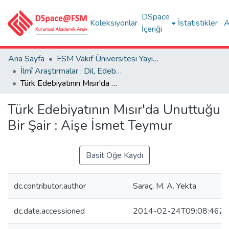
DSpace
Koleksiyonlar
İstatistikler
A
İçeriği
Ana Sayfa
FSM Vakıf Üniversitesi Yayınları / Publications of FSM Vakif University
İlmî Araştırmalar : Dil, Edebiyat, Tarih İncelemeleri
Türk Edebiyatının Mısır'da Unuttuğu Bir Şair : Aişe İsmet Teymur
Türk Edebiyatının Mısır'da Unuttuğu
Bir Şair : Aişe İsmet Teymur
Basit Öğe Kaydı
dc.contributor.author
Saraç, M. A. Yekta
dc.date.accessioned
2014-02-24T09:08:46Z