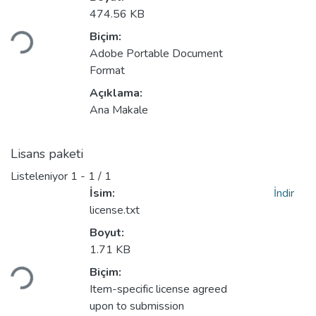
eniyor...
474.56 KB
Biçim:
Adobe Portable Document
Format
Açıklama:
Ana Makale
Lisans paketi
Listeleniyor
1 - 1 / 1
İsim:
İndir
license.txt
Boyut:
eniyor...
1.71 KB
Biçim:
Item-specific license agreed
upon to submission