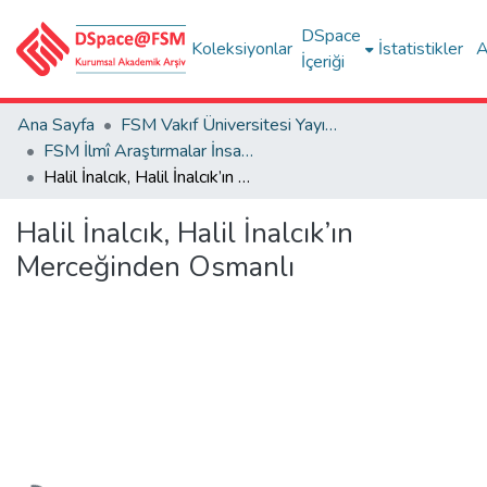
DSpace
Koleksiyonlar
İstatistikler
A
İçeriği
Ana Sayfa
FSM Vakıf Üniversitesi Yayınları / Publications of FSM Vakif University
FSM İlmî Araştırmalar İnsan ve Toplum Bilimleri Dergisi
Halil İnalcık, Halil İnalcık’ın Merceğinden Osmanlı
Halil İnalcık, Halil İnalcık’ın
Merceğinden Osmanlı
Yükleniyor...