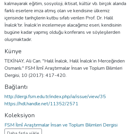
kalmayarak eğitim, sosyoloji, iktisat, kültür vb. birçok alanda
farklı eserlere imza atmış olan ve kendisine ülkemiz
içerisinde tarihçilerin kutbu sıfatı verilen Prof. Dr. Halil
İnalcık’tır. İnalcık’ın incelemeye alacağımız eseri, kendisinin
bugüne kadar yapmış olduğu konferans ve söyleşilerden
oluşmaktadır.
Künye
TEKİNAY, Ali Can. "Halil İnalcık, Halil İnalcık’ın Merceğinden
Osmanlı." FSM İlmî Araştırmalar İnsan ve Toplum Bilimleri
Dergisi, 10 (2017): 417-420.
Bağlantı
http://dergi.fsm.edu.tr/index.php/ia/issue/view/35
https://hdl.handle.net/11352/2571
Koleksiyon
FSM İlmî Araştırmalar İnsan ve Toplum Bilimleri Dergisi
Daha fazla yükle