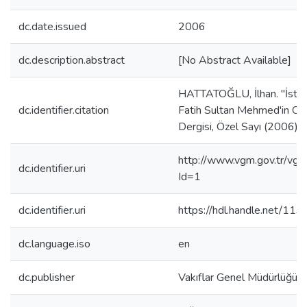
dc.date.issued
2006
dc.description.abstract
[No Abstract Available]
HATTATOĞLU, İlhan. "İsta
dc.identifier.citation
Fatih Sultan Mehmed'in Okç
Dergisi, Özel Sayı (2006):
http://www.vgm.gov.tr/vgm
dc.identifier.uri
Id=1
dc.identifier.uri
https://hdl.handle.net/11
dc.language.iso
en
dc.publisher
Vakıflar Genel Müdürlüğü