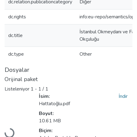
dc.relation.publicationcategory
Diğer
dc.rights
info:eu-repo/semantics/op
İstanbul Okmeydanı ve Fat
dc.title
Okçuluğu
dc.type
Other
Dosyalar
Orijinal paket
Listeleniyor
1 - 1 / 1
İsim:
İndir
Hattatoğlu.pdf
Boyut:
Yükleniyor...
10.61 MB
Biçim: