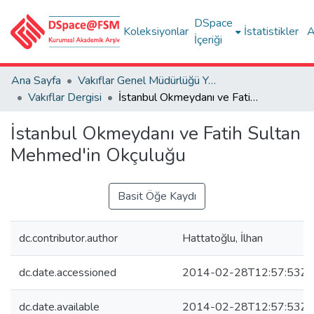
DSpace
Koleksiyonlar
İstatistikler
A
İçeriği
Ana Sayfa
Vakıflar Genel Müdürlüğü Yayınları
Vakıflar Dergisi
İstanbul Okmeydanı ve Fatih Sultan Mehmed'in Okçuluğu
İstanbul Okmeydanı ve Fatih Sultan
Mehmed'in Okçuluğu
Basit Öğe Kaydı
dc.contributor.author
Hattatoğlu, İlhan
dc.date.accessioned
2014-02-28T12:57:53Z
dc.date.available
2014-02-28T12:57:53Z