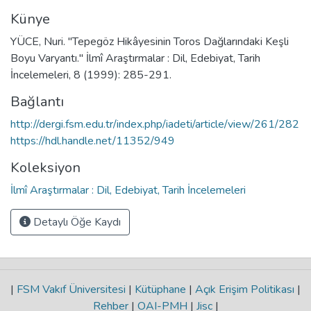
Künye
YÜCE, Nuri. "Tepegöz Hikâyesinin Toros Dağlarındaki Keşli
Boyu Varyantı." İlmî Araştırmalar : Dil, Edebiyat, Tarih
İncelemeleri, 8 (1999): 285-291.
Bağlantı
http://dergi.fsm.edu.tr/index.php/iadeti/article/view/261/282
https://hdl.handle.net/11352/949
Koleksiyon
İlmî Araştırmalar : Dil, Edebiyat, Tarih İncelemeleri
Detaylı Öğe Kaydı
|
FSM Vakıf Üniversitesi
|
Kütüphane
|
Açık Erişim Politikası
|
Rehber
|
OAI-PMH
|
Jisc
|