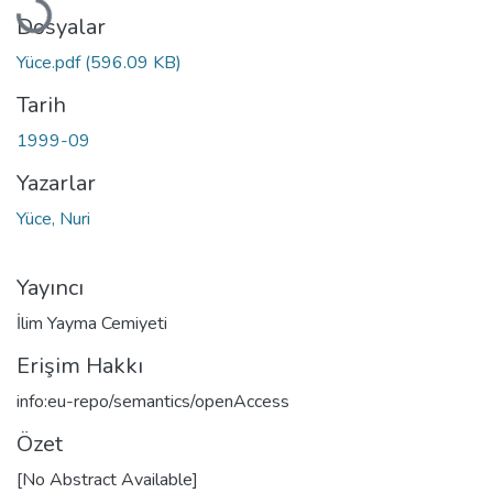
Dosyalar
Yüce.pdf
(596.09 KB)
Tarih
1999-09
Yazarlar
Yüce, Nuri
Yayıncı
İlim Yayma Cemiyeti
Erişim Hakkı
info:eu-repo/semantics/openAccess
Özet
[No Abstract Available]