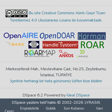
Bu site Creative Commons Alıntı-Gayri Ticari-
Türetilemez 4.0 Uluslararası Lisansı ile korunmaktadır
.
Merkezefendi Mah., Mevlevihane Cad., No:25, Zeytinburnu,
İstanbul, TÜRKİYE
İçerikte herhangi bir hata görürseniz lütfen bize bildirin
DSpace 8.2 Powered by
İdeal DSpace
DSpace yazılımı
telif hakkı © 2002-2026
LYRASIS
Erişilebilirlik
Gizlilik
Son Kullanıcı
Geri
Çerez