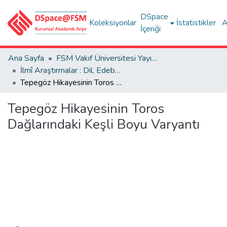
DSpace
Koleksiyonlar
İstatistikler
A
İçeriği
Ana Sayfa
FSM Vakıf Üniversitesi Yayınları / Publications of FSM Vakif University
İlmî Araştırmalar : Dil, Edebiyat, Tarih İncelemeleri
Tepegöz Hikayesinin Toros Dağlarındaki Keşli Boyu Varyantı
Tepegöz Hikayesinin Toros
Dağlarındaki Keşli Boyu Varyantı
Yükleniyor...