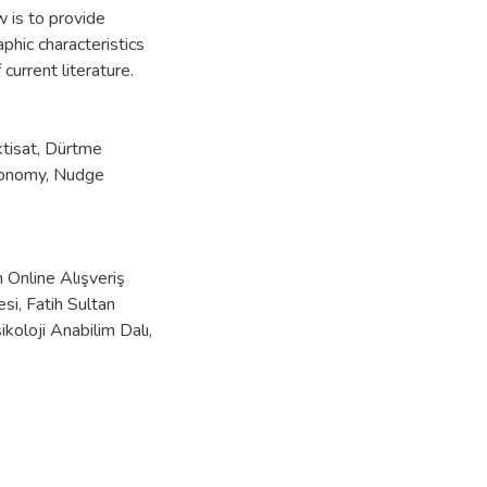
w is to provide
phic characteristics
 current literature.
ktisat
,
Dürtme
conomy
,
Nudge
n Online Alışveriş
esi, Fatih Sultan
koloji Anabilim Dalı,