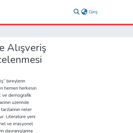
(current)
Giriş
e Alışveriş
ncelenmesi
iş” bireylerin
men hemen herkesin
ik ve demografik
macının üzerinde
tarzlarının neler
ur. Literatüre yeni
nel ve irrasyonel
in davranışlarına