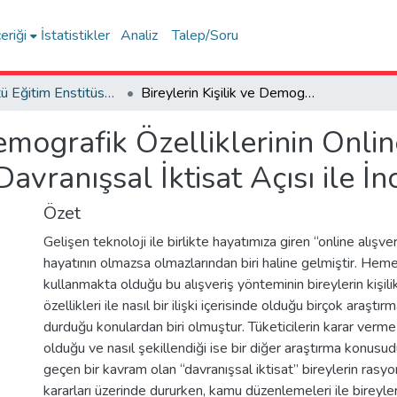
eriği
İstatistikler
Analiz
Talep/Soru
Lisansüstü Eğitim Enstitüsü Tez Dışı Yayınlar Koleksiyonu
Bireylerin Kişilik ve Demografik Özelliklerinin Online Alışveriş Davranışına Etkisi ve Davranışsal İktisat Açısı ile İncelenmesi
Demografik Özelliklerinin Onlin
Davranışsal İktisat Açısı ile İ
Özet
Gelişen teknoloji ile birlikte hayatımıza giren “online alışver
hayatının olmazsa olmazlarından biri haline gelmiştir. He
kullanmakta olduğu bu alışveriş yönteminin bireylerin kişil
özellikleri ile nasıl bir ilişki içerisinde olduğu birçok araştır
durduğu konulardan biri olmuştur. Tüketicilerin karar verme 
olduğu ve nasıl şekillendiği ise bir diğer araştırma konusud
geçen bir kavram olan “davranışsal iktisat” bireylerin rasyo
kararları üzerinde dururken, kamu düzenlemeleri ile bireyler