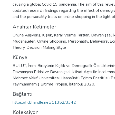
causing a global Covid 19 pandemia. The aim of this revie
updated research findings regarding the effect of demogra
and the personality traits on online shopping in the light of
Anahtar Kelimeler
Online Alışveriş
,
Kişilik
,
Karar Verme Tarzları
,
Davranışsal İ
Müdahaleleri
,
Online Shopping
,
Personality
,
Behavioral E
Theory
,
Decision Making Style
Künye
BULUT, İrem, Bireylerin Kişilik ve Demografik Özelliklerini
Davranışına Etkisi ve Davranışsal İktisat Açısı ile İncelenm
Mehmet Vakıf Üniversitesi Lisansüstü Eğitim Enstitüsü Psi
Yayımlanmamış Bitirme Projesi, İstanbul 2020.
Bağlantı
https://hdl.handle.net/11352/3342
Koleksiyon