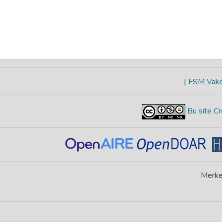
|
FSM Vakıf
Bu site Cr
Merke