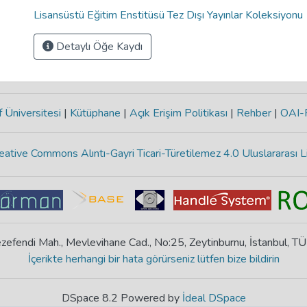
Lisansüstü Eğitim Enstitüsü Tez Dışı Yayınlar Koleksiyonu
Detaylı Öğe Kaydı
 Üniversitesi
|
Kütüphane
|
Açık Erişim Politikası
|
Rehber
|
OAI
eative Commons Alıntı-Gayri Ticari-Türetilemez 4.0 Uluslararası L
zefendi Mah., Mevlevihane Cad., No:25, Zeytinburnu, İstanbul, T
İçerikte herhangi bir hata görürseniz lütfen bize bildirin
DSpace 8.2 Powered by
İdeal DSpace