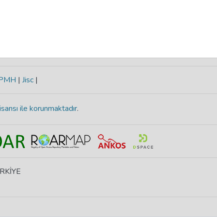
-PMH
|
Jisc
|
isansı ile korunmaktadır
.
ÜRKİYE