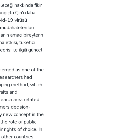
leceği hakkında fikir
angıçta Çin’i daha
vid-19 virüsü
 müdahaleleri bu
anın amacı bireylerin
a etkisi, tüketici
risi ile ilgili güncel
merged as one of the
researchers had
pping method, which
raits and
search area related
mers decision-
ly new concept in the
the role of public
 rights of choice. In
 other countries