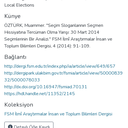
Local Elections
Künye
ÖZTÜRK, Muammer. "Seçim Sloganlarının Seçmen
Hissiyatına Tercüman Olma Yarışı: 30 Mart 2014
Seçimlerinin Bir Analizi." FSM İlmî Araştırmalar İnsan ve
Toplum Bilimleri Dergisi, 4 (2014): 91-109.
Bağlantı
http://dergi.fsm.edu.tr/index.php/ia/article/view/649/657
http://dergipark.ulakbim.gov.tr/fsmia/article/view/50000839
32/5000078033
http://dx.doi.org/10.16947/fsmiad.70131
https://hdl.handle.net/11352/2145
Koleksiyon
FSM İlmî Araştırmalar İnsan ve Toplum Bilimleri Dergisi
Detaylı Öğe Kaydı