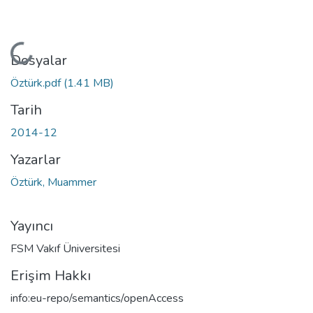
Yükleniyor...
Dosyalar
Öztürk.pdf
(1.41 MB)
Tarih
2014-12
Yazarlar
Öztürk, Muammer
Yayıncı
FSM Vakıf Üniversitesi
Erişim Hakkı
info:eu-repo/semantics/openAccess