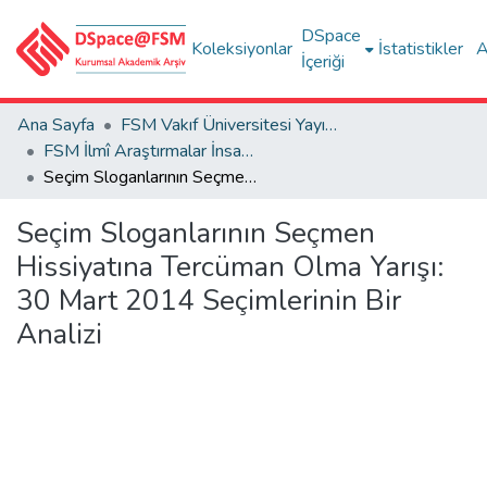
DSpace
Koleksiyonlar
İstatistikler
A
İçeriği
Ana Sayfa
FSM Vakıf Üniversitesi Yayınları / Publications of FSM Vakif University
FSM İlmî Araştırmalar İnsan ve Toplum Bilimleri Dergisi
Seçim Sloganlarının Seçmen Hissiyatına Tercüman Olma Yarışı: 30 Mart 2014 Seçimlerinin Bir Analizi
Seçim Sloganlarının Seçmen
Hissiyatına Tercüman Olma Yarışı:
30 Mart 2014 Seçimlerinin Bir
Analizi