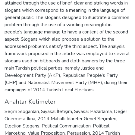
attained through the use of brief, clear and striking words in
slogans which correspond to a meaning in the language of
general public. The slogans designed to illustrate a common
problem through the use of a wording meaningful in
people’s language manage to have a content of the second
aspect. Slogans which also propose a solution to the
addressed problems satisfy the third aspect. The analysis
framework proposed in the article was employed to several
slogans used on billboards and cloth banners by the three
main Turkish political parties, namely Justice and
Development Party (AKP), Republican People’s Party
(CHP) and Nationalist Movement Party (MHP), during their
campaigns of 2014 Turkish Local Elections.
Anahtar Kelimeler
Seçim Sloganları
,
Siyasal İletişim
,
Siyasal Pazarlama
,
Değer
Önermesi
,
İkna
,
2014 Mahalli İdareler Genel Seçimleri
,
Election Slogans
,
Political Communication
,
Political
Marketing
,
Value Proposition
,
Persuasion
,
2014 Turkish