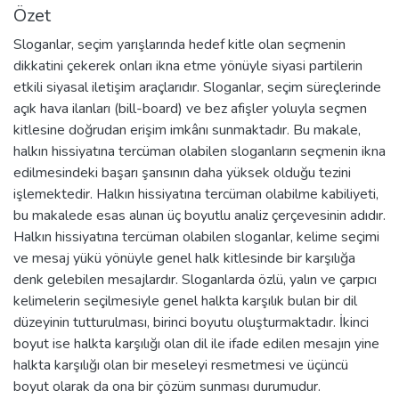
Özet
Sloganlar, seçim yarışlarında hedef kitle olan seçmenin
dikkatini çekerek onları ikna etme yönüyle siyasi partilerin
etkili siyasal iletişim araçlarıdır. Sloganlar, seçim süreçlerinde
açık hava ilanları (bill-board) ve bez afişler yoluyla seçmen
kitlesine doğrudan erişim imkânı sunmaktadır. Bu makale,
halkın hissiyatına tercüman olabilen sloganların seçmenin ikna
edilmesindeki başarı şansının daha yüksek olduğu tezini
işlemektedir. Halkın hissiyatına tercüman olabilme kabiliyeti,
bu makalede esas alınan üç boyutlu analiz çerçevesinin adıdır.
Halkın hissiyatına tercüman olabilen sloganlar, kelime seçimi
ve mesaj yükü yönüyle genel halk kitlesinde bir karşılığa
denk gelebilen mesajlardır. Sloganlarda özlü, yalın ve çarpıcı
kelimelerin seçilmesiyle genel halkta karşılık bulan bir dil
düzeyinin tutturulması, birinci boyutu oluşturmaktadır. İkinci
boyut ise halkta karşılığı olan dil ile ifade edilen mesajın yine
halkta karşılığı olan bir meseleyi resmetmesi ve üçüncü
boyut olarak da ona bir çözüm sunması durumudur.