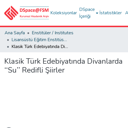
DSpace
Koleksiyonlar
İstatistikler
A
İçeriği
Ana Sayfa
Enstitüler / Institutes
Lisansüstü Eğitim Enstitüsü Tez Koleksiyonu
Klasik Türk Edebiyatında Divanlarda ‘‘Su’’ Redifli Şiirler
Klasik Türk Edebiyatında Divanlarda
‘‘Su’’ Redifli Şiirler
kleniyor...