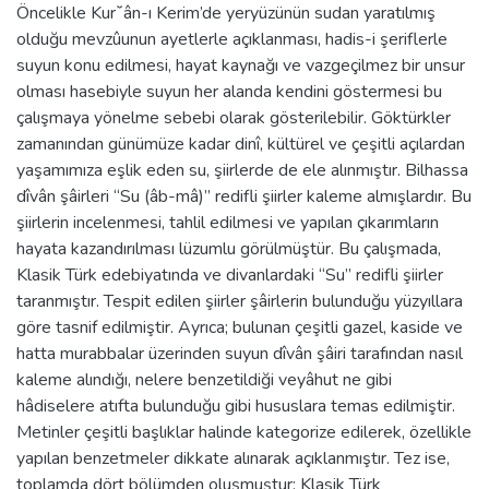
Öncelikle Kur˘ân-ı Kerim’de yeryüzünün sudan yaratılmış
olduğu mevzûunun ayetlerle açıklanması, hadis-i şeriflerle
suyun konu edilmesi, hayat kaynağı ve vazgeçilmez bir unsur
olması hasebiyle suyun her alanda kendini göstermesi bu
çalışmaya yönelme sebebi olarak gösterilebilir. Göktürkler
zamanından günümüze kadar dinî, kültürel ve çeşitli açılardan
yaşamımıza eşlik eden su, şiirlerde de ele alınmıştır. Bilhassa
dîvân şâirleri ‘‘Su (âb-mâ)’’ redifli şiirler kaleme almışlardır. Bu
şiirlerin incelenmesi, tahlil edilmesi ve yapılan çıkarımların
hayata kazandırılması lüzumlu görülmüştür. Bu çalışmada,
Klasik Türk edebiyatında ve divanlardaki ‘‘Su’’ redifli şiirler
taranmıştır. Tespit edilen şiirler şâirlerin bulunduğu yüzyıllara
göre tasnif edilmiştir. Ayrıca; bulunan çeşitli gazel, kaside ve
hatta murabbalar üzerinden suyun dîvân şâiri tarafından nasıl
kaleme alındığı, nelere benzetildiği veyâhut ne gibi
hâdiselere atıfta bulunduğu gibi hususlara temas edilmiştir.
Metinler çeşitli başlıklar halinde kategorize edilerek, özellikle
yapılan benzetmeler dikkate alınarak açıklanmıştır. Tez ise,
toplamda dört bölümden oluşmuştur: Klasik Türk