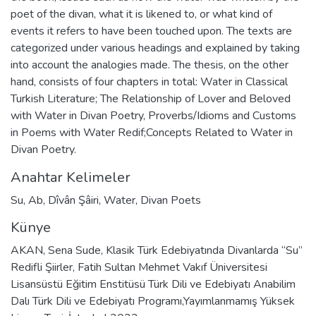
poet of the divan, what it is likened to, or what kind of
events it refers to have been touched upon. The texts are
categorized under various headings and explained by taking
into account the analogies made. The thesis, on the other
hand, consists of four chapters in total: Water in Classical
Turkish Literature; The Relationship of Lover and Beloved
with Water in Divan Poetry, Proverbs/Idioms and Customs
in Poems with Water Redif;Concepts Related to Water in
Divan Poetry.
Anahtar Kelimeler
Su
,
Ab
,
Dîvân Şâiri
,
Water
,
Divan Poets
Künye
AKAN, Sena Sude, Klasik Türk Edebiyatında Divanlarda ‘‘Su’’
Redifli Şiirler, Fatih Sultan Mehmet Vakıf Üniversitesi
Lisansüstü Eğitim Enstitüsü Türk Dili ve Edebiyatı Anabilim
Dalı Türk Dili ve Edebiyatı Programı,Yayımlanmamış Yüksek