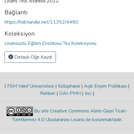
Lisans Tezi, İstanbul 2022.
Bağlantı
https://hdl.handle.net/11352/4480
Koleksiyon
Lisansüstü Eğitim Enstitüsü Tez Koleksiyonu
Detaylı Öğe Kaydı
|
FSM Vakıf Üniversitesi
|
Kütüphane
|
Açık Erişim Politikası
|
Rehber
|
OAI-PMH
|
Jisc
|
Bu site Creative Commons Alıntı-Gayri Ticari-
Türetilemez 4.0 Uluslararası Lisansı ile korunmaktadır
.