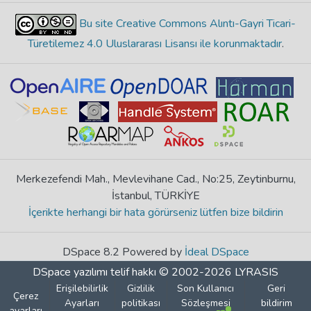
Bu site Creative Commons Alıntı-Gayri Ticari-
Türetilemez 4.0 Uluslararası Lisansı ile korunmaktadır
.
Merkezefendi Mah., Mevlevihane Cad., No:25, Zeytinburnu,
İstanbul, TÜRKİYE
İçerikte herhangi bir hata görürseniz lütfen bize bildirin
DSpace 8.2 Powered by
İdeal DSpace
DSpace yazılımı
telif hakkı © 2002-2026
LYRASIS
Erişilebilirlik
Gizlilik
Son Kullanıcı
Geri
Çerez
Ayarları
politikası
Sözleşmesi
bildirim
ayarları