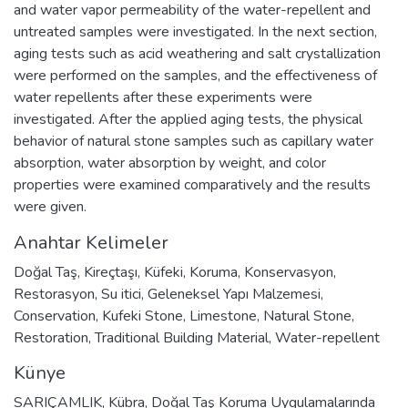
and water vapor permeability of the water-repellent and
untreated samples were investigated. In the next section,
aging tests such as acid weathering and salt crystallization
were performed on the samples, and the effectiveness of
water repellents after these experiments were
investigated. After the applied aging tests, the physical
behavior of natural stone samples such as capillary water
absorption, water absorption by weight, and color
properties were examined comparatively and the results
were given.
Anahtar Kelimeler
Doğal Taş
,
Kireçtaşı
,
Küfeki
,
Koruma
,
Konservasyon
,
Restorasyon
,
Su itici
,
Geleneksel Yapı Malzemesi
,
Conservation
,
Kufeki Stone
,
Limestone
,
Natural Stone
,
Restoration
,
Traditional Building Material
,
Water-repellent
Künye
SARIÇAMLIK, Kübra, Doğal Taş Koruma Uygulamalarında