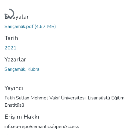
Yükleniyor...
Dosyalar
Sarıçamlık.pdf
(4.67 MB)
Tarih
2021
Yazarlar
Sarıçamlık, Kübra
Yayıncı
Fatih Sultan Mehmet Vakıf Üniversitesi, Lisansüstü Eğitim
Enstitüsü
Erişim Hakkı
info:eu-repo/semantics/openAccess