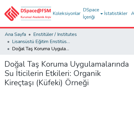
DSpace
Koleksiyonlar
İstatistikler
A
İçeriği
Ana Sayfa
Enstitüler / Institutes
Lisansüstü Eğitim Enstitüsü Tez Koleksiyonu
Doğal Taş Koruma Uygulamalarında Su İticilerin Etkileri: Organik Kireçtaşı (Küfeki) Örneği
Doğal Taş Koruma Uygulamalarında
Su İticilerin Etkileri: Organik
Kireçtaşı (Küfeki) Örneği