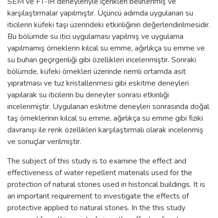
SEM ve FT-IR deneyleriyle içerikleri belirlenmiş ve
karşılaştırmalar yapılmıştır. Üçüncü adımda uygulanan su
iticilerin küfeki taşı üzerindeki etkinliğinin değerlendirilmesidir.
Bu bölümde su itici uygulaması yapılmış ve uygulama
yapılmamış örneklerin kılcal su emme, ağırlıkça su emme ve
su buharı geçirgenliği gibi özellikleri incelenmiştir. Sonraki
bölümde, küfeki örnekleri üzerinde nemli ortamda asit
yıpratması ve tuz kristallenmesi gibi eskitme deneyleri
yapılarak su iticilerin bu deneyler sonrası etkinliği
incelenmiştir. Uygulanan eskitme deneyleri sonrasında doğal
taş örneklerinin kılcal su emme, ağırlıkça su emme gibi fiziki
davranışı ile renk özellikleri karşılaştırmalı olarak incelenmiş
ve sonuçlar verilmiştir.
The subject of this study is to examine the effect and
effectiveness of water repellent materials used for the
protection of natural stones used in historical buildings. It is
an important requirement to investigate the effects of
protective applied to natural stones. In the this study