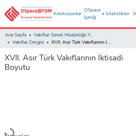
DSpace
Koleksiyonlar
İstatistikler
A
İçeriği
Ana Sayfa
Vakıflar Genel Müdürlüğü Yayınları
Vakıflar Dergisi
XVII. Asır Türk Vakıflarının İktisadi Boyutu
XVII. Asır Türk Vakıflarının İktisadi
Boyutu
Yükleniyor...