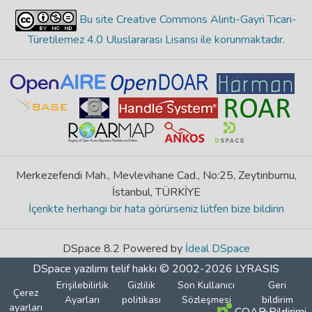
Bu site Creative Commons Alıntı-Gayri Ticari-
Türetilemez 4.0 Uluslararası Lisansı ile korunmaktadır
.
Merkezefendi Mah., Mevlevihane Cad., No:25, Zeytinburnu,
İstanbul, TÜRKİYE
İçerikte herhangi bir hata görürseniz lütfen bize bildirin
DSpace 8.2 Powered by
İdeal DSpace
DSpace yazılımı
telif hakkı © 2002-2026
LYRASIS
Erişilebilirlik
Gizlilik
Son Kullanıcı
Geri
Çerez
Ayarları
politikası
Sözleşmesi
bildirim
ayarları
COAR Bildirimi