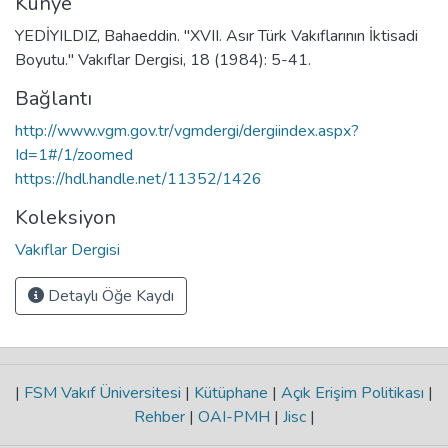
Künye
YEDİYILDIZ, Bahaeddin. "XVII. Asır Türk Vakıflarının İktisadi
Boyutu." Vakıflar Dergisi, 18 (1984): 5-41.
Bağlantı
http://www.vgm.gov.tr/vgmdergi/dergiindex.aspx?
Id=1#/1/zoomed
https://hdl.handle.net/11352/1426
Koleksiyon
Vakıflar Dergisi
Detaylı Öğe Kaydı
|
FSM Vakıf Üniversitesi
|
Kütüphane
|
Açık Erişim Politikası
|
Rehber
|
OAI-PMH
|
Jisc
|