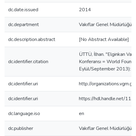
dc.date.issued
2014
dc.department
Vakıflar Genel Müdürlüğü Ya
dc.description.abstract
[No Abstract Available]
ÜTTÜ, İlhan. "Elginkan Vakf
dc.identifier.citation
Konferansı = World Founda
Eylül/September 2013): 
dc.identifier.uri
http://organizations.vgm.g
dc.identifier.uri
https://hdl.handle.net/11
dc.language.iso
en
dc.publisher
Vakıflar Genel Müdürlüğü