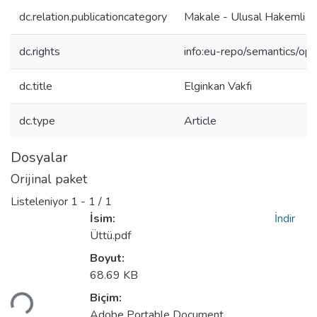
dc.relation.publicationcategory
Makale - Ulusal Hakemli D
dc.rights
info:eu-repo/semantics/op
dc.title
Elginkan Vakfı
dc.type
Article
Dosyalar
Orijinal paket
Listeleniyor
1 - 1 / 1
İsim:
İndir
Üttü.pdf
Boyut:
68.69 KB
niyor...
Biçim:
Adobe Portable Document