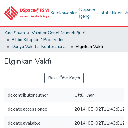
DSpace
Koleksiyonlar
İstatistikler
A
İçeriği
Ana Sayfa
Vakıflar Genel Müdürlüğü Yayınları
Bildiri Kitapları / Proceedings Books
Dünya Vakıflar Konferansı = World Foundations Conference, 23-24 Eylül/September 2013
Elginkan Vakfı
Elginkan Vakfı
Basit Öğe Kaydı
dc.contributor.author
Üttü, İlhan
dc.date.accessioned
2014-05-02T11:43:01Z
dc.date.available
2014-05-02T11:43:01Z