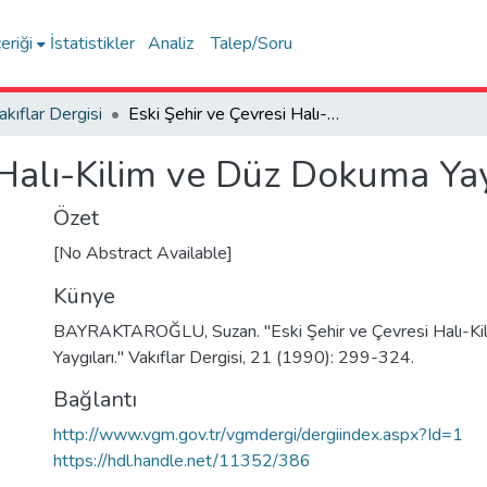
eriği
İstatistikler
Analiz
Talep/Soru
akıflar Dergisi
Eski Şehir ve Çevresi Halı-Kilim ve Düz Dokuma Yaygıları
 Halı-Kilim ve Düz Dokuma Yay
Özet
[No Abstract Available]
Künye
BAYRAKTAROĞLU, Suzan. "Eski Şehir ve Çevresi Halı-K
Yaygıları." Vakıflar Dergisi, 21 (1990): 299-324.
Bağlantı
http://www.vgm.gov.tr/vgmdergi/dergiindex.aspx?Id=1
https://hdl.handle.net/11352/386