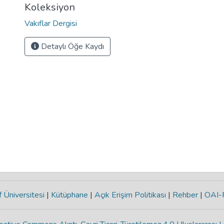
Koleksiyon
Vakıflar Dergisi
Detaylı Öğe Kaydı
 Üniversitesi
|
Kütüphane
|
Açık Erişim Politikası
|
Rehber
|
OAI