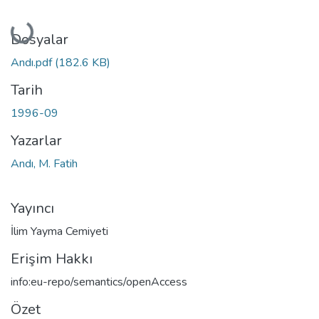
Yükleniyor...
Dosyalar
Andı.pdf
(182.6 KB)
Tarih
1996-09
Yazarlar
Andı, M. Fatih
Yayıncı
İlim Yayma Cemiyeti
Erişim Hakkı
info:eu-repo/semantics/openAccess
Özet