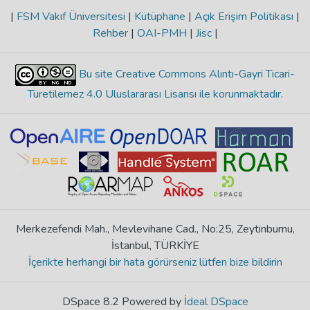
|
FSM Vakıf Üniversitesi
|
Kütüphane
|
Açık Erişim Politikası
|
Rehber
|
OAI-PMH
|
Jisc
|
Bu site Creative Commons Alıntı-Gayri Ticari-
Türetilemez 4.0 Uluslararası Lisansı ile korunmaktadır
.
Merkezefendi Mah., Mevlevihane Cad., No:25, Zeytinburnu,
İstanbul, TÜRKİYE
İçerikte herhangi bir hata görürseniz lütfen bize bildirin
DSpace 8.2 Powered by
İdeal DSpace