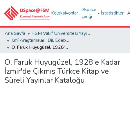
DSpace
Koleksiyonlar
İstatistikler
A
İçeriği
Ana Sayfa
FSM Vakıf Üniversitesi Yayınları / Publications of FSM Vakif University
İlmî Araştırmalar : Dil, Edebiyat, Tarih İncelemeleri
Ö. Faruk Huyugüzel, 1928'e Kadar İzmir'de Çıkmış Türkçe Kitap ve Süreli Yayınlar Kataloğu
Ö. Faruk Huyugüzel, 1928'e Kadar
İzmir'de Çıkmış Türkçe Kitap ve
Süreli Yayınlar Kataloğu